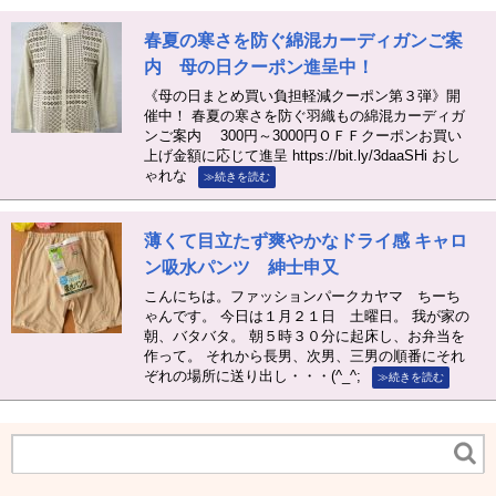
春夏の寒さを防ぐ綿混カーディガンご案
内 母の日クーポン進呈中！
《母の日まとめ買い負担軽減クーポン第３弾》開
催中！ 春夏の寒さを防ぐ羽織もの綿混カーディガ
ンご案内 300円～3000円ＯＦＦクーポンお買い
上げ金額に応じて進呈 https://bit.ly/3daaSHi おし
ゃれな
≫続きを読む
薄くて目立たず爽やかなドライ感 キャロ
ン吸水パンツ 紳士申又
こんにちは。ファッションパークカヤマ ちーち
ゃんです。 今日は１月２１日 土曜日。 我が家の
朝、バタバタ。 朝５時３０分に起床し、お弁当を
作って。 それから長男、次男、三男の順番にそれ
ぞれの場所に送り出し・・・(^_^;
≫続きを読む