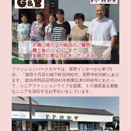
ファッションパークカヤマは、長野インターから車で5
分。 「真田十万石の城下町信州松代」長野市松代町にあり
ます。 総合衣料品店明治41年創業以来100余年にわたっ
て、シニアファッションライフを提案。１０歳若返る素敵
なシニアを演出するお手伝いをしています。