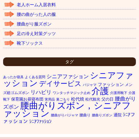
老人ホーム入居衣料
腰の曲がった人の服
腰曲がり服ズボン
足の冷え対策グッツ
靴下ソックス
タグ
シニアファ
シニアファション
あったか寝具
よくある質問
ッション
デイサービス
ファッション
メン
パジャマ
介護
リハビリ
ズ総ゴムズボン
ワンタッチマジック止め
介護用靴下
介護
腰曲がり
松代焼
保育園お昼寝布団
父の日
松代観光
靴下
実用品
巣ごもり
腰曲がりズボン，シニアフ
ズボン
ァッション
ｼﾆｱフ
通院
腰曲り
腰曲がりパジャマ
腰曲りズボン
ァッション
ｼﾆｱﾌｧｯｼｮﾝ