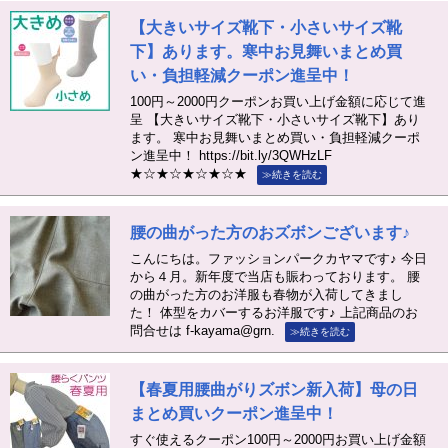
【大きいサイズ靴下・小さいサイズ靴
下】あります。寒中お見舞いまとめ買
い・負担軽減クーポン進呈中！
100円～2000円クーポンお買い上げ金額に応じて進
呈 【大きいサイズ靴下・小さいサイズ靴下】あり
ます。 寒中お見舞いまとめ買い・負担軽減クーポ
ン進呈中！ https://bit.ly/3QWHzLF
★☆★☆★☆★☆★
≫続きを読む
腰の曲がった方のおズボンございます♪
こんにちは。ファッションパークカヤマです♪ 今日
から４月。新年度で当店も賑わっております。 腰
の曲がった方のお洋服も春物が入荷してきまし
た！ 体型をカバーするお洋服です♪ 上記商品のお
問合せは f-kayama@grn.
≫続きを読む
【春夏用腰曲がりズボン新入荷】母の日
まとめ買いクーポン進呈中！
すぐ使えるクーポン100円～2000円お買い上げ金額