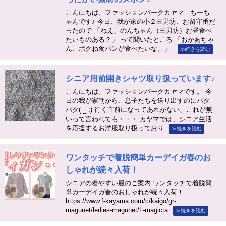
こんにちは。ファッションパークカヤマ ちーち
ゃんです♪ 今日、我が家の小２三男坊、お留守番だ
ったので 「ねえ、のんちゃん（三男坊）お昼食べ
たいものある？」 って聞いたところ 「おかあちゃ
ん、ボクね食パンが食べたいな。」
≫続きを読む
シニア用前開きシャツ取り扱っています♪
こんにちは。ファッションパークカヤマです。 今
日の我が家朝から、息子たちを送り出すのにバタ
バタ(-_-;) 行く直前になってあれがない、これが無
いって言われても・・・ カヤマでは、シニア生活
を応援するお洋服取り扱っており
≫続きを読む
ワンタッチで着脱簡単カーデイガ春のお
しゃれが続々入荷！
シニアの着やすい服のご案内 ワンタッチで着脱簡
単カーデイガ春のおしゃれが続々入荷！
https://www.f-kayama.com/c/kaigo/gr-
magunet/ledies-magunet/L-magicta
≫続きを読む