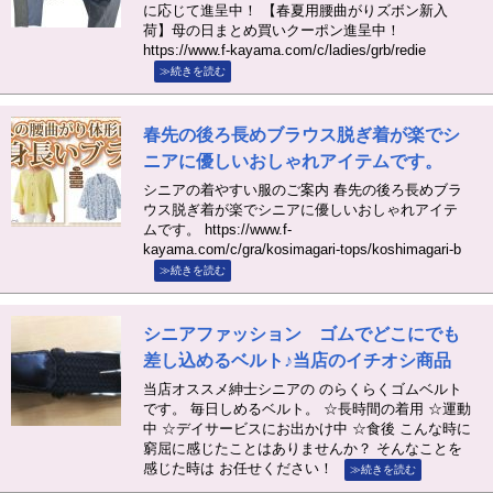
に応じて進呈中！ 【春夏用腰曲がりズボン新入
荷】母の日まとめ買いクーポン進呈中！
https://www.f-kayama.com/c/ladies/grb/redie
≫続きを読む
春先の後ろ長めブラウス脱ぎ着が楽でシ
ニアに優しいおしゃれアイテムです。
シニアの着やすい服のご案内 春先の後ろ長めブラ
ウス脱ぎ着が楽でシニアに優しいおしゃれアイテ
ムです。 https://www.f-
kayama.com/c/gra/kosimagari-tops/koshimagari-b
≫続きを読む
シニアファッション ゴムでどこにでも
差し込めるベルト♪当店のイチオシ商品
当店オススメ紳士シニアの のらくらくゴムベルト
です。 毎日しめるベルト。 ☆長時間の着用 ☆運動
中 ☆デイサービスにお出かけ中 ☆食後 こんな時に
窮屈に感じたことはありませんか？ そんなことを
感じた時は お任せください！
≫続きを読む