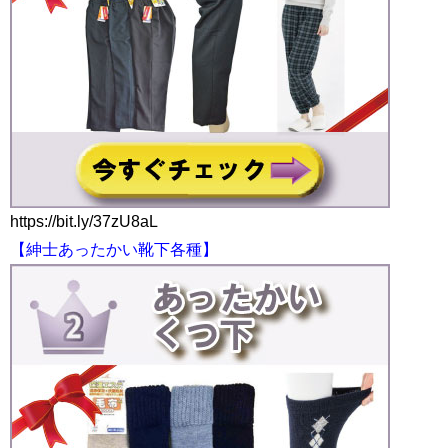
https://bit.ly/37zU8aL
【紳士あったかい靴下各種】