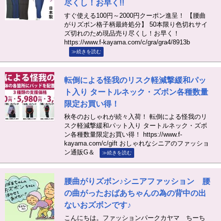
尽くし！お早く!!
すぐ使える100円～2000円クーポン進呈！ 【腰曲
がりズボン格子柄最終処分】 50本限り色切れサイ
ズ切れのため現品売り尽くし！お早く！
https://www.f-kayama.com/c/gra/gra4/8913b
≫続きを読む
転倒による怪我のリスク軽減撃緩和パッ
ト入り タートルネック・ズボン各種数量
限定お買い得！
秋冬のおしゃれが続々入荷！ 転倒による怪我のリ
スク軽減撃緩和パット入り タートルネック・ズボ
ン各種数量限定お買い得！ https://www.f-
kayama.com/c/gift おしゃれなシニアのファッショ
ン通販G＆
≫続きを読む
腰曲がりズボン♪シニアファッション 腰
の曲がったおばあちゃんの為の背中の出
ないおズボンです♪
こんにちは。ファッションパークカヤマ ちーち