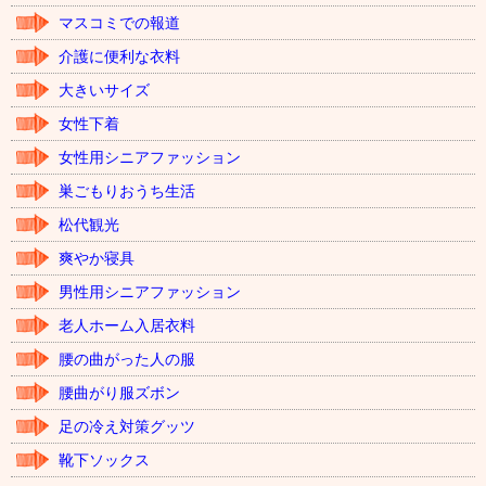
マスコミでの報道
介護に便利な衣料
大きいサイズ
女性下着
女性用シニアファッション
巣ごもりおうち生活
松代観光
爽やか寝具
男性用シニアファッション
老人ホーム入居衣料
腰の曲がった人の服
腰曲がり服ズボン
足の冷え対策グッツ
靴下ソックス