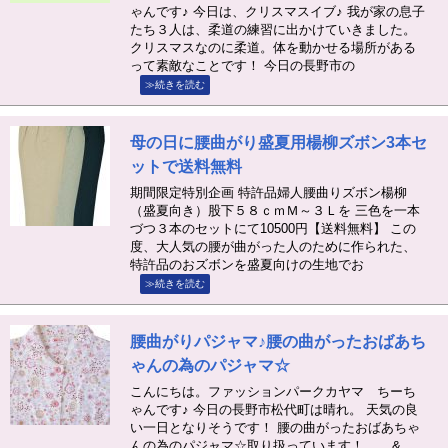
ゃんです♪ 今日は、クリスマスイブ♪ 我が家の息子
たち３人は、柔道の練習に出かけていきました。
クリスマスなのに柔道。体を動かせる場所がある
って素敵なことです！ 今日の長野市の
≫続きを読む
母の日に腰曲がり盛夏用楊柳ズボン3本セ
ットで送料無料
期間限定特別企画 特許品婦人腰曲りズボン楊柳
（盛夏向き）股下５８ｃｍＭ～３Ｌを 三色を一本
づつ３本のセットにて10500円【送料無料】 この
度、大人気の腰が曲がった人のために作られた、
特許品のおズボンを盛夏向けの生地でお
≫続きを読む
腰曲がりパジャマ♪腰の曲がったおばあち
ゃんの為のパジャマ☆
こんにちは。ファッションパークカヤマ ちーち
ゃんです♪ 今日の長野市松代町は晴れ。 天気の良
い一日となりそうです！ 腰の曲がったおばあちゃ
んの為のパジャマ☆取り扱っています！ &