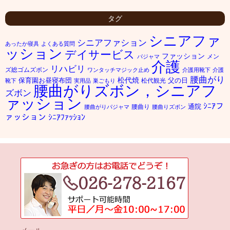
タグ
シニアファ
シニアファション
あったか寝具
よくある質問
ッション
デイサービス
ファッション
メン
パジャマ
介護
リハビリ
ズ総ゴムズボン
ワンタッチマジック止め
介護用靴下
介護
腰曲がり
松代焼
保育園お昼寝布団
父の日
松代観光
靴下
実用品
巣ごもり
腰曲がりズボン，シニアフ
ズボン
ァッション
ｼﾆｱフ
通院
腰曲り
腰曲がりパジャマ
腰曲りズボン
ァッション
ｼﾆｱﾌｧｯｼｮﾝ