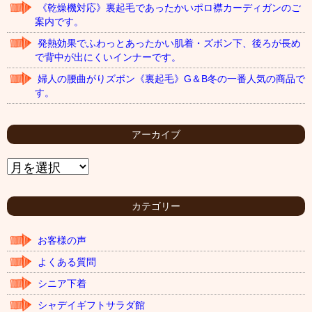
《乾燥機対応》裏起毛であったかいポロ襟カーディガンのご
案内です。
発熱効果でふわっとあったかい肌着・ズボン下、後ろが長め
で背中が出にくいインナーです。
婦人の腰曲がりズボン《裏起毛》G＆B冬の一番人気の商品で
す。
アーカイブ
ア
ー
カ
イ
カテゴリー
ブ
お客様の声
よくある質問
シニア下着
シャデイギフトサラダ館