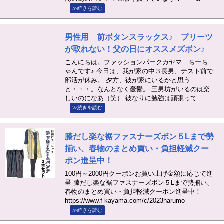
≫続きを読む
男性用 前ボタンスラックス♪ プリーツ
が取れない！父の日にオススメズボン♪
こんにちは。ファッションパークカヤマ ちーち
ゃんです♪ 今日は、我が家の中３長男、テスト前で
部活が休み。 夕方、彼が家にいるかと思う
と・・・。なんとなく憂鬱。 三男坊がいるのは楽
しいのになあ（笑） 彼なりに勉強は頑張って
≫続きを読む
膝だし楽な裾ファスナーズボン５Lまで勢
揃い、春物のまとめ買い・負担軽減クー
ポン進呈中！
100円～2000円クーポンお買い上げ金額に応じて進
呈 膝だし楽な裾ファスナーズボン５Lまで勢揃い、
春物のまとめ買い・負担軽減クーポン進呈中！
https://www.f-kayama.com/c/2023harumo
≫続きを読む