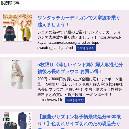
関連記事
ワンタッチカーディガンで大寒波を乗り
越えましょう！
シニアの着やすい服のご案内 ワンタッチカーディ
ガンで大寒波を乗り越えましょう！ https://www.f-
kayama.com/c/ladies/grb/redies-tops-
sweater_cardigan/red
≫続きを読む
5枚限り《涼しいインド綿》婦人麻混七分
袖後ろ長めブラウス お買い得！
200円～3000円お買い上げ金額に応じてクポーン進
呈！ 5枚限り《涼しいインド綿》婦人麻混七分袖後
ろ長めブラウス お買い得！ 冷房・夏の冷え性対策
衣料まとめ買い・負担軽減クーポン進呈中！
https://www.f-k
≫続きを読む
【腰曲がりズボン格子柄最終処分50本限
り！】色切れサイズ切れのため現品売り