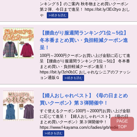
ンキング５】のご案内 秋冬物まとめ買いクーポン
第２弾、今日まで進呈！ https://bit.ly/3Er2tyo おし
ゃ
≫続きを読む
【腰曲がり服週間ランキング1位～5位】
冬本番まとめ買い・負担軽減クーポン進
呈！
100円～2000円クーポンお買い上げ金額に応じて進
呈 【腰曲がり服週間ランキング1位～5位】 冬本番
まとめ買い・負担軽減クーポン進呈！
https://bit.ly/3zh0b1C おしゃれなシニアのファッシ
ョン通販Ｇ
≫続きを読む
【婦人おしゃれベスト】《母の日まとめ
買いクーポン》第３弾開催中！
すぐ使えるクーポン100円～2000円お買い上げ金額
に応じて進呈！ 【婦人おしゃれベスト】《母の日
PAGE
まとめ買いクーポン》第３弾開催中！
TOP
https://www.f-kayama.com/c/ladies/grb/redie
≫続きを読む