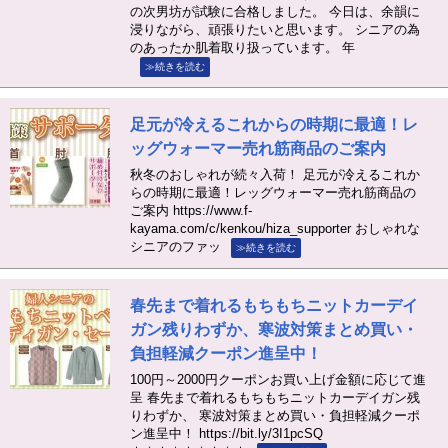
の次男坊が試験に合格しました。 今日は、余韻に
浸りながら、頑張りたいと思います。 シニアの為
のあったか肌着取り扱っています。 年
≫続きを読む
足元が冷えるこれからの時期に最適！レ
ッグウォーマー売れ筋商品のご案内
秋冬のおしゃれが続々入荷！ 足元が冷えるこれか
らの時期に最適！レッグウォーマー売れ筋商品の
ご案内 https://www.f-
kayama.com/c/kenkou/hiza_supporter おしゃれな
シニアのファッ
≫続きを読む
春先まで着れるもちもちニットカーデイ
ガン残りわずか、寒波対策まとめ買い・
負担軽減クーポン進呈中！
100円～2000円クーポンお買い上げ金額に応じて進
呈 春先まで着れるもちもちニットカーデイガン残
りわずか、 寒波対策まとめ買い・負担軽減クーポ
ン進呈中！ https://bit.ly/3I1pcSQ