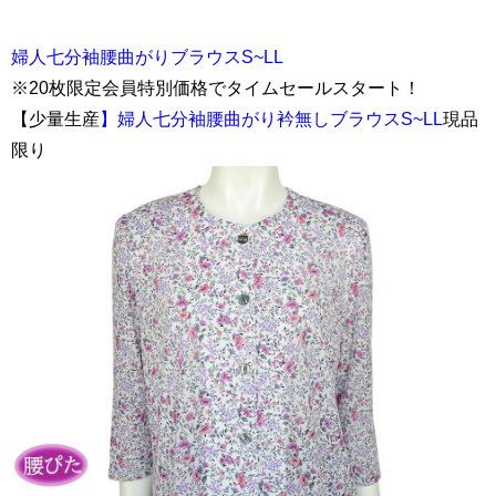
婦人七分袖腰曲がりブラウスS~LL
※20枚限定会員特別価格でタイムセールスタート！
【少量生産
】婦人七分袖腰曲がり衿無しブラウスS~LL
現品
限り