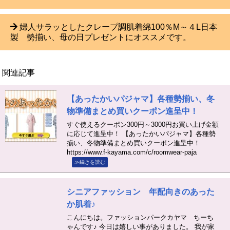
婦人サラッとしたクレープ調肌着綿100％M～４L日本
製 勢揃い、母の日プレゼントにオススメです。
関連記事
【あったかいパジャマ】各種勢揃い、冬
物準備まとめ買いクーポン進呈中！
すぐ使えるクーポン300円～3000円お買い上げ金額
に応じて進呈中！ 【あったかいパジャマ】各種勢
揃い、冬物準備まとめ買いクーポン進呈中！
https://www.f-kayama.com/c/roomwear-paja
≫続きを読む
シニアファッション 年配向きのあった
か肌着♪
こんにちは。ファッションパークカヤマ ちーち
ゃんです♪ 今日は嬉しい事がありました。 我が家