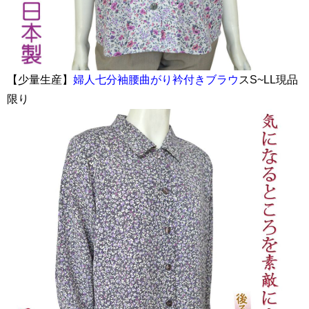
【少量生産】
婦人七分袖腰曲がり衿付きブラウ
スS~LL現品
限り