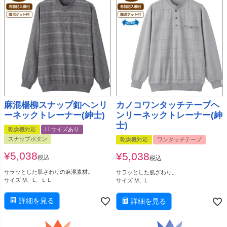
麻混楊柳スナップ釦ヘンリ
カノコワンタッチテープヘ
ーネックトレーナー(紳士)
ンリーネックトレーナー(紳
士)
乾燥機対応
LLサイズあり
スナップボタン
乾燥機対応
ワンタッチテープ
¥
5,038
¥
5,038
税込
税込
サラッとした肌ざわりの麻混素材。
サラッとした肌ざわり。
サイズ M、L、ＬＬ
サイズ M、L
詳細を見る
詳細を見る