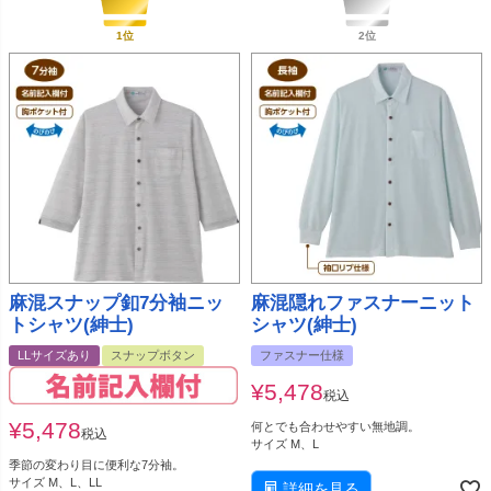
麻混スナップ釦7分袖ニッ
麻混隠れファスナーニット
トシャツ(紳士)
シャツ(紳士)
LLサイズあり
スナップボタン
ファスナー仕様
¥
5,478
税込
¥
5,478
何とでも合わせやすい無地調。
税込
サイズ M、L
季節の変わり目に便利な7分袖。
サイズ M、L、LL
詳細を見る