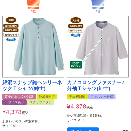
綿混スナップ釦ヘンリーネ
カノコロングファスナー7
ックＴシャツ(紳士)
分袖Ｔシャツ(紳士)
背中が出にくい設計
乾燥機対応
乾燥機対応
ファスナー仕様
LLサイズあり
スナップボタン
¥
4,378
税込
¥
4,378
税込
長い期間活躍する7分袖。
サイズ M、L
肌ざわりの良い綿混素材。
サイズ M、L、LL