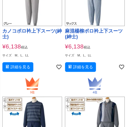
カノコポロ衿上下スーツ(紳
麻混楊柳ポロ衿上下スーツ
士)
(紳士)
¥
6,138
¥
6,138
税込
税込
サイズ M、L、LL
サイズ M、L、LL
詳細を見る
詳細を見る