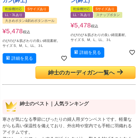
ガン(紳士)
ン(紳士)
乾燥機対応
Sサイズあり
乾燥機対応
Sサイズあり
LL・3Lあり
LL・3Lあり
スナップボタン
大きめボタン&斜めボタンホール
¥
5,478
税込
¥
5,478
税込
のびのび＆肌ざわりの良い綿混素材。
サイズ S、M、L、LL、３L
のびのび＆肌ざわりの良い綿混素材。
サイズ S、M、L、LL、３L
詳細を見る
詳細を見る
紳士のカーディガン一覧へ
紳士のベスト｜人気ランキング
寒さが気になる季節にぴったりの婦人用ダウンベストです。軽量な
がらも高い保温性を備えており、外出時や室内でも手軽に羽織れる
アイテムです。