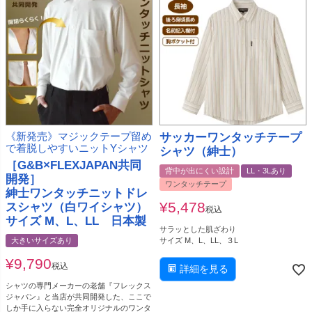
《新発売》マジックテープ留め
サッカーワンタッチテープ
で着脱しやすいニットYシャツ
シャツ（紳士）
［G&B×FLEXJAPAN共同
背中が出にくい設計
LL・3Lあり
開発］
ワンタッチテープ
紳士ワンタッチニットドレ
¥
5,478
スシャツ（白ワイシャツ）
税込
サイズ M、L、LL 日本製
サラッとした肌ざわり
大きいサイズあり
サイズ M、L、LL、３L
¥
9,790
税込
詳細を見る
シャツの専門メーカーの老舗『フレックス
ジャパン』と当店が共同開発した、ここで
しか手に入らない完全オリジナルのワンタ