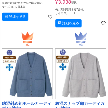
¥
3,938
税込
春夏に最適なさわやかな麻混素材。
サイズ M、L 日本製
長い期間活躍する7分袖。
サイズ M、L、LL
詳細を見る
詳細を見る
綿混斜め釦ホールカーディ
綿混スナップ釦カーディガ