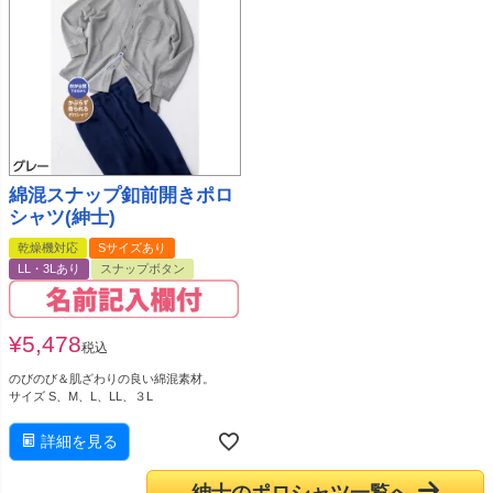
綿混スナップ釦前開きポロ
シャツ(紳士)
乾燥機対応
Sサイズあり
LL・3Lあり
スナップボタン
¥
5,478
税込
のびのび＆肌ざわりの良い綿混素材。
サイズ S、M、L、LL、３L
詳細を見る
紳士のポロシャツ一覧へ