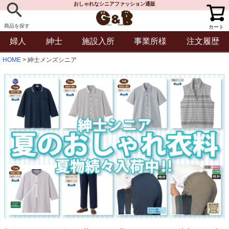
おしゃれなシニアファッション通販
商品を探す
カート
婦人
紳士
施設入所
事業所様
注文履歴
HOME
紳士メンズシニア