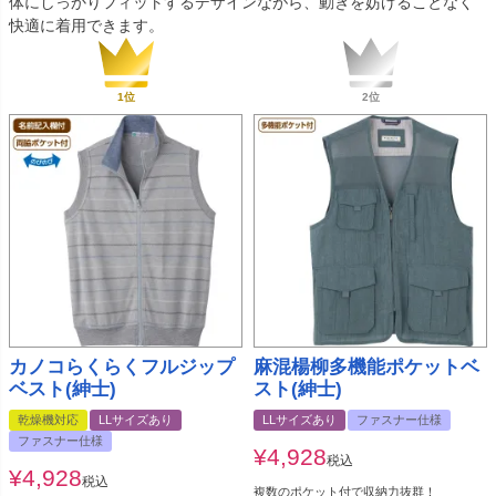
体にしっかりフィットするデザインながら、動きを妨げることなく
快適に着用できます。
カノコらくらくフルジップ
麻混楊柳多機能ポケットベ
ベスト(紳士)
スト(紳士)
乾燥機対応
LLサイズあり
LLサイズあり
ファスナー仕様
ファスナー仕様
¥
4,928
税込
¥
4,928
税込
複数のポケット付で収納力抜群！