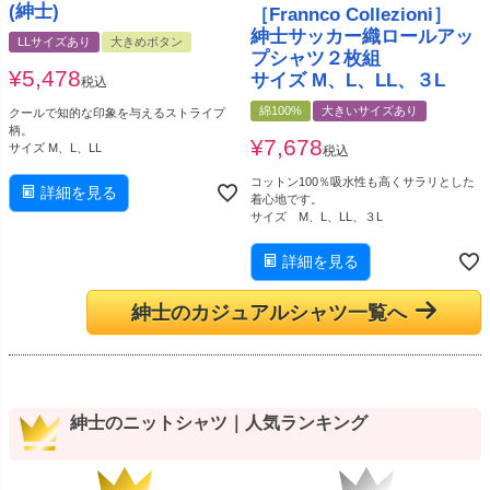
(紳士)
［Frannco Collezioni］
紳士サッカー織ロールアッ
LLサイズあり
大きめボタン
プシャツ２枚組
¥
5,478
サイズ M、L、LL、３L
税込
綿100%
大きいサイズあり
クールで知的な印象を与えるストライプ
柄。
¥
7,678
サイズ M、L、LL
税込
コットン100％吸水性も高くサラリとした
詳細を見る
着心地です。
サイズ M、L、LL、３L
詳細を見る
紳士のカジュアルシャツ一覧へ
紳士のニットシャツ｜人気ランキング