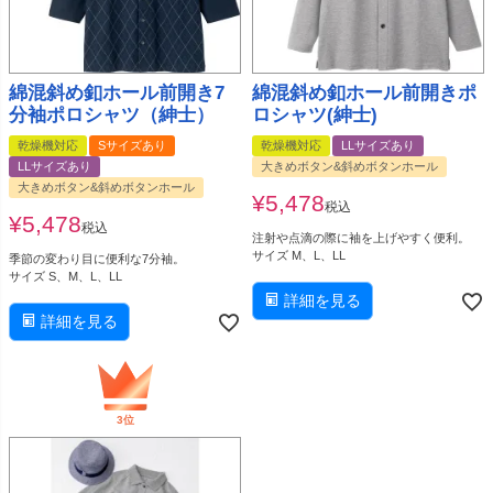
綿混斜め釦ホール前開き7
綿混斜め釦ホール前開きポ
分袖ポロシャツ（紳士）
ロシャツ(紳士)
乾燥機対応
Sサイズあり
乾燥機対応
LLサイズあり
LLサイズあり
大きめボタン&斜めボタンホール
大きめボタン&斜めボタンホール
¥
5,478
税込
¥
5,478
税込
注射や点滴の際に袖を上げやすく便利。
サイズ M、L、LL
季節の変わり目に便利な7分袖。
サイズ S、M、L、LL
詳細を見る
詳細を見る