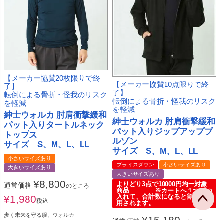
【メーカー協賛20枚限りで終
【メーカー協賛10点限りで終
了】
了】
転倒による骨折・怪我のリスク
転倒による骨折・怪我のリスク
を軽減
を軽減
紳士ウォルカ 肘肩衝撃緩和
紳士ウォルカ 肘肩衝撃緩和
パット入りタートルネック
パット入りジップアップブ
トップス
ルゾン
サイズ S、M、L、LL
サイズ S、M、L、LL
小さいサイズあり
プライスダウン
小さいサイズあり
大きいサイズあり
大きいサイズあり
¥
8,800
よりどり3点で10000円均一対象
通常価格
のところ
商品 ※カートへ１つずつ
入れて、合計数になると割引が適
¥
1,980
税込
用されます。
歩く未来を守る服、ウォルカ
¥
15,180