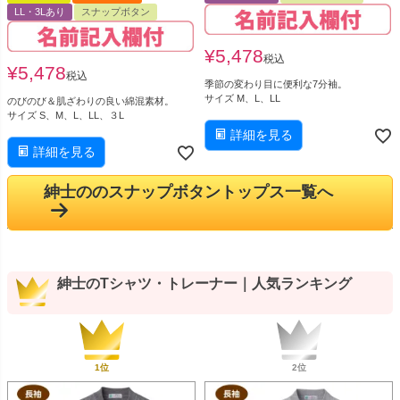
LL・3Lあり
スナップボタン
¥
5,478
税込
¥
5,478
税込
季節の変わり目に便利な7分袖。
サイズ M、L、LL
のびのび＆肌ざわりの良い綿混素材。
サイズ S、M、L、LL、３L
詳細を見る
詳細を見る
紳士ののスナップボタントップス一覧へ
紳士のTシャツ・トレーナー｜人気ランキング