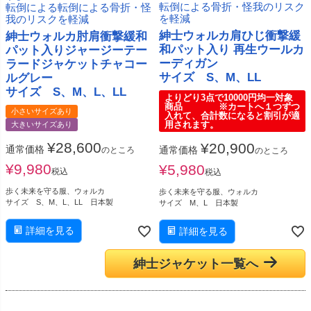
転倒による骨折・怪我のリスク
転倒による転倒による骨折・怪
を軽減
我のリスクを軽減
紳士ウォルカ肩ひじ衝撃緩
紳士ウォルカ肘肩衝撃緩和
和パット入り 再生ウールカ
パット入りジャージーテー
ーディガン
ラードジャケットチャコー
サイズ S、M、LL
ルグレー
サイズ S、M、L、LL
よりどり3点で10000円均一対象
商品 ※カートへ１つずつ
小さいサイズあり
入れて、合計数になると割引が適
用されます。
大きいサイズあり
¥
28,600
¥
20,900
通常価格
通常価格
のところ
のところ
¥
9,980
¥
5,980
税込
税込
歩く未来を守る服、ウォルカ
歩く未来を守る服、ウォルカ
サイズ S、M、L、LL 日本製
サイズ M、L 日本製
詳細を見る
詳細を見る
紳士ジャケット一覧へ