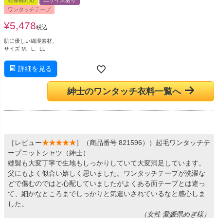
乾燥機対応
LLサイズあり
ワンタッチテープ
¥
5,478
税込
肌に優しい綿混素材。
サイズ M、L、LL
詳細を見る
紳士のワンタッチ衣料一覧へ
［レビュー
★★★★★
］（商品番号 821596））起毛ワンタッチテ
ープニットシャツ（紳士）
縫製も大変丁寧で生地もしっかりしていて大変満足しています。
父にもよく似合い嬉しく思いました。ワンタッチテープが洗濯な
どで傷むのではと心配していましたがよくある面テープとは違っ
て、細かなところまでしっかりと気遣いされているなと感心しま
した。
（女性 愛媛県めぎ様）