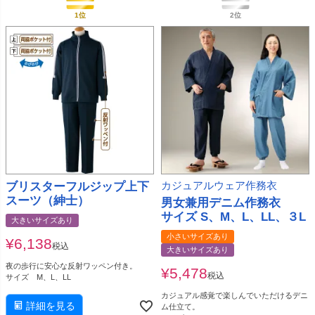
ブリスターフルジップ上下
カジュアルウェア作務衣
スーツ（紳士）
男女兼用デニム作務衣
サイズ S、M、L、LL、３L
大きいサイズあり
小さいサイズあり
¥
6,138
税込
大きいサイズあり
夜の歩行に安心な反射ワッペン付き。
¥
5,478
税込
サイズ M、L、LL
カジュアル感覚で楽しんでいただけるデニ
詳細を見る
ム仕立て。