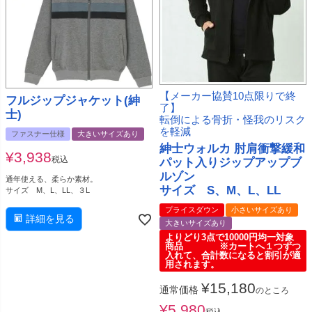
【メーカー協賛10点限りで終
フルジップジャケット(紳
了】
士)
転倒による骨折・怪我のリスク
を軽減
ファスナー仕様
大きいサイズあり
紳士ウォルカ 肘肩衝撃緩和
¥
3,938
税込
パット入りジップアップブ
ルゾン
通年使える、柔らか素材。
サイズ S、M、L、LL
サイズ M、L、LL、３L
プライスダウン
小さいサイズあり
詳細を見る
大きいサイズあり
よりどり3点で10000円均一対象
商品 ※カートへ１つずつ
入れて、合計数になると割引が適
用されます。
¥
15,180
通常価格
のところ
¥
5,980