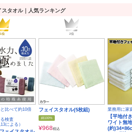
イスタオル｜人気ランキング
と比べて約10倍
フェイスタオル(5枚組)
業務用に家
【平地付
綿100%
よる検査
ワイト無地
.7,13による）
¥
968
(約)34×8
税込
フェイスタオル