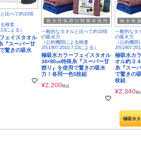
と比べて約10倍
よる検査
.7,13による）
一般的なタオルと比べて約10倍
一般的なタ
の吸水力
の吸水力
フェイスタオル
（公的機関による検査
（公的機関
殊糸『スーパー甘
JIS1907:2010.7,13による）
JIS1907:2
で驚きの吸水
極吸水カラーフェイスタオル
極吸水カ
34×80㎝特殊糸『スーパー甘
オル約３４
撚り』を使用で驚きの吸水
糸『スー
力！各同一色5枚組
で驚きの吸
枚組
¥
2,200
税込
¥
2,340
税
極吸水タ