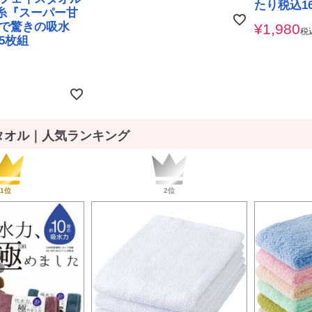
たり税込1
殊糸『スーパー甘
で驚きの吸水
¥
1,980
税
5枚組
タオル｜人気ランキング