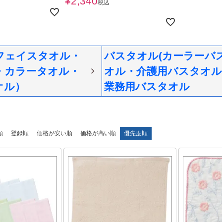
¥
2,340
税込
フェイスタオル・
バスタオル(カーラーバ
・カラータオル・
オル・介護用バスタオル
オル）
業務用バスタオル
順
登録順
価格が安い順
価格が高い順
優先度順