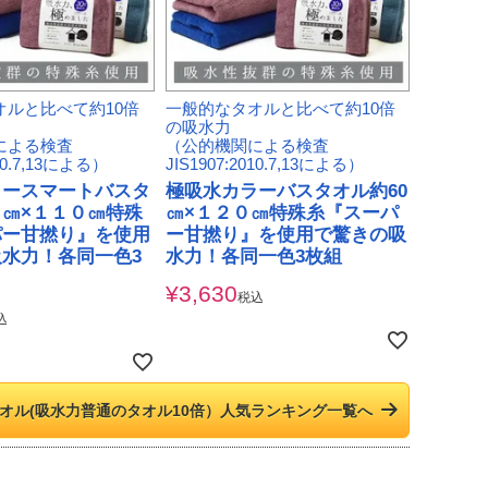
オルと比べて約10倍
一般的なタオルと比べて約10倍
の吸水力
による検査
（公的機関による検査
010.7,13による）
JIS1907:2010.7,13による）
ラースマートバスタ
極吸水カラーバスタオル約60
㎝×１１０㎝特殊
㎝×１２０㎝特殊糸『スーパ
パー甘撚り』を使用
ー甘撚り』を使用で驚きの吸
水力！各同一色3
水力！各同一色3枚組
¥
3,630
税込
込
オル(吸水力普通のタオル10倍）人気ランキング一覧へ