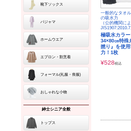
靴下ソックス
一般的なタオル
の吸水力
パジャマ
（公的機関に
JIS1907:2010
極吸水カラー
ホームウエア
34×80㎝特
撚り』を使用
力！1枚
エプロン・割烹着
¥
528
税込
フォーマル(礼服・喪服)
おしゃれな小物
紳士シニア全般
トップス