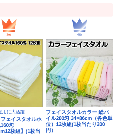
庭用に大活躍
フェイスタオルカラー 総パ
イル200匁 34×86cm（各色単
きフェイスタオルホ
位）12枚組(1枚当たり200
160匁
円）
6cm12枚組】(1枚当