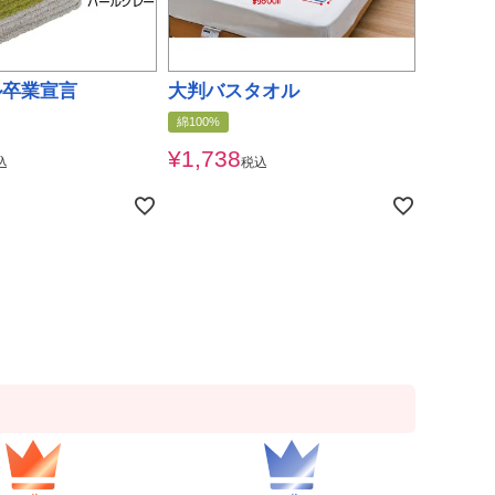
ル卒業宣言
大判バスタオル
綿100%
¥
1,738
込
税込