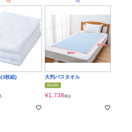
(3枚組)
大判バスタオル
綿100%
¥
1,738
込
税込