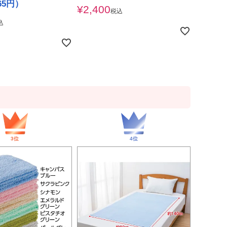
65円）
¥
2,400
税込
込