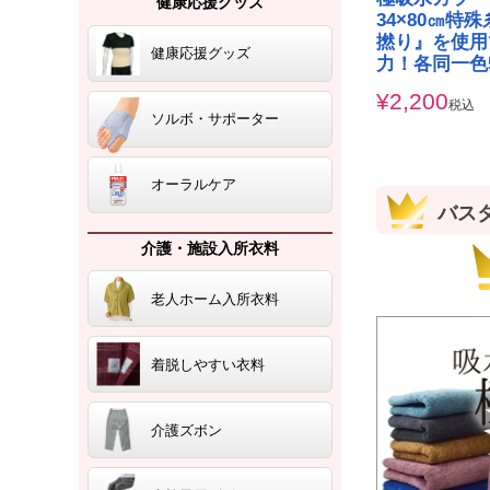
健康応援グッズ
34×80㎝特
撚り』を使用
健康応援グッズ
力！各同一色
¥
2,200
税込
ソルボ・サポーター
オーラルケア
バス
介護・施設入所衣料
老人ホーム入所衣料
着脱しやすい衣料
介護ズボン