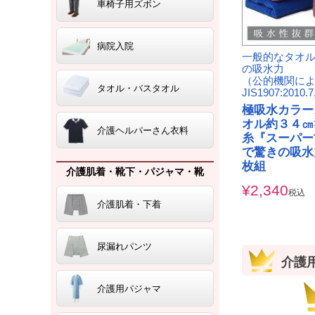
車椅子用ズボン
病院入院
一般的なタオル
の吸水力
（公的機関に
タオル・バスタオル
JIS1907:2010
極吸水カラー
オル約３４㎝
介護ヘルパーさん衣料
糸『スーパー
で驚きの吸水
枚組
介護肌着・靴下・パジャマ・靴
¥
2,340
税込
介護肌着・下着
尿漏れパンツ
介護
介護用パジャマ