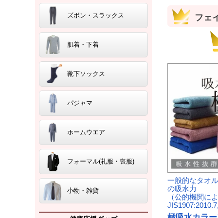
ズボン・スラックス
フェ
肌着・下着
靴下ソックス
パジャマ
ホームウエア
フォーマル(礼服・喪服)
一般的なタオル
の吸水力
小物・雑貨
（公的機関に
JIS1907:2010
極吸水カラー