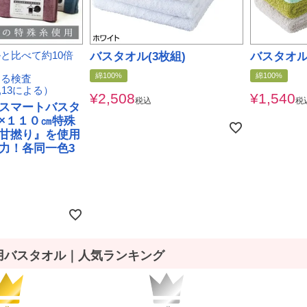
と比べて約10倍
バスタオル(3枚組)
バスタオ
綿100%
綿100%
よる検査
.7,13による）
¥
2,508
¥
1,540
税込
税
スマートバスタ
×１１０㎝特殊
甘撚り』を使用
力！各同一色3
用バスタオル｜人気ランキング