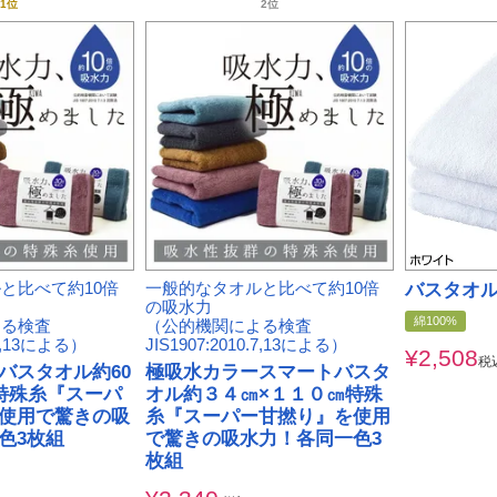
と比べて約10倍
一般的なタオルと比べて約10倍
バスタオル
の吸水力
綿100%
よる検査
（公的機関による検査
.7,13による）
JIS1907:2010.7,13による）
¥
2,508
税
バスタオル約60
極吸水カラースマートバスタ
特殊糸『スーパ
オル約３４㎝×１１０㎝特殊
使用で驚きの吸
糸『スーパー甘撚り』を使用
色3枚組
で驚きの吸水力！各同一色3
枚組