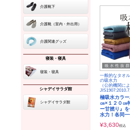
介護靴下
介護靴（室内・外出用）
介護関連グッズ
寝装・寝具
寝装・寝具
一般的なタオル
の吸水力
（公的機関に
シャデイサラダ館
JIS1907:2010
極吸水カラー
シャデイサラダ館
㎝×１２０㎝
ー甘撚り』を
水力！各同一
¥
3,630
税込