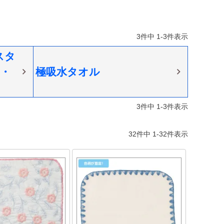
3
件中
1
-
3
件表示
スタ
・
極吸水タオル
3
件中
1
-
3
件表示
32
件中
1
-
32
件表示