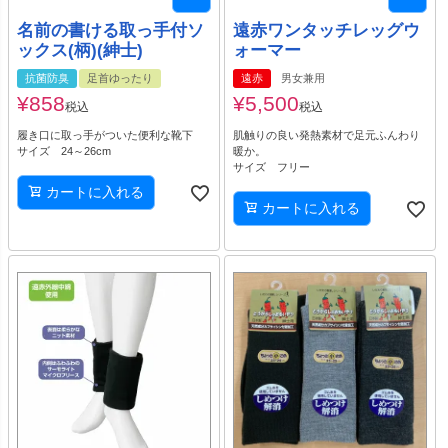
名前の書ける取っ手付ソ
遠赤ワンタッチレッグウ
ックス(柄)(紳士)
ォーマー
抗菌防臭
足首ゆったり
遠赤
男女兼用
¥
858
¥
5,500
税込
税込
履き口に取っ手がついた便利な靴下
肌触りの良い発熱素材で足元ふんわり
サイズ 24～26cm
暖か。
サイズ フリー
カートに入れる
カートに入れる