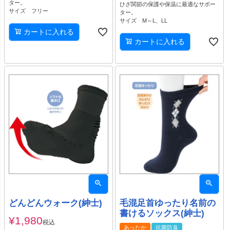
ター。
ひざ関節の保護や保温に最適なサポー
サイズ フリー
ター。
サイズ M～L、LL
カートに入れる
カートに入れる
どんどんウォーク(紳士)
毛混足首ゆったり名前の
書けるソックス(紳士)
¥
1,980
税込
あったか
抗菌防臭