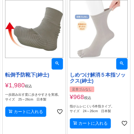
転倒予防靴下(紳士)
しめつけ解消５本指ソッ
クス(紳士)
¥
1,980
税込
足首ゴムなし
一歩踏み出す度に歩きやすさを実感。
¥
968
税込
サイズ 25～26cm 日本製
指がムレにくい5本指タイプ。
カートに入れる
サイズ 24～26cm 日本製
カートに入れる