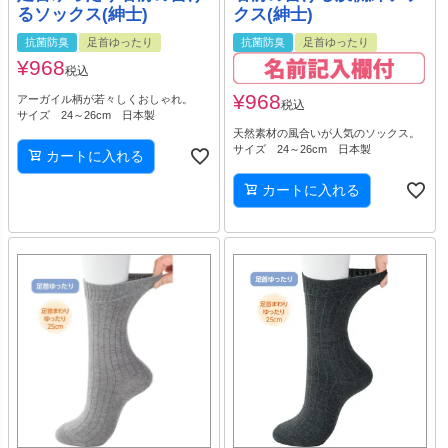
るソックス(紳士)
クス(紳士)
抗菌防臭
足首ゆったり
抗菌防臭
足首ゆったり
¥
968
税込
¥
968
アーガイル柄が若々しくおしゃれ。
税込
サイズ 24～26cm 日本製
天然素材の風合いが人気のソックス。
サイズ 24～26cm 日本製
カートに入れる
カートに入れる