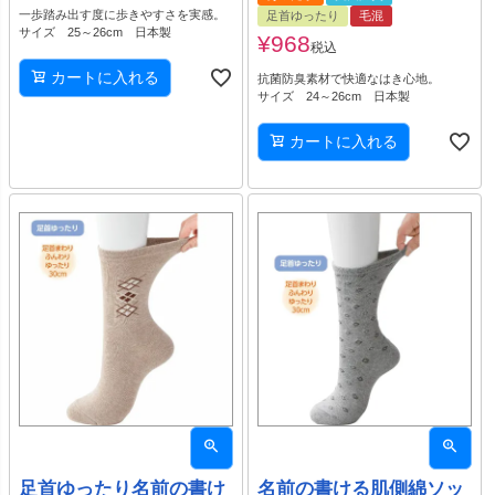
一歩踏み出す度に歩きやすさを実感。
足首ゆったり
毛混
サイズ 25～26cm 日本製
¥
968
税込
カートに入れる
抗菌防臭素材で快適なはき心地。
サイズ 24～26cm 日本製
カートに入れる
足首ゆったり名前の書け
名前の書ける肌側綿ソッ