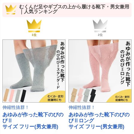
むくんだ足やギプスの上から履ける靴下・男女兼用
｜人気ランキング
伸縮性抜群！
伸縮性抜群！
あゆみが作った靴下のびの
あゆみが作った靴下のびの
びⅡ
びⅡロング
サイズ フリー(男女兼用)
サイズ フリー(男女兼用)