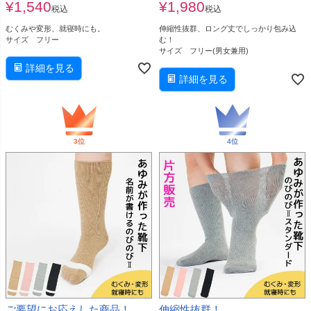
¥
1,540
¥
1,980
税込
税込
むくみや変形、就寝時にも。
伸縮性抜群、ロング丈でしっかり包み込
サイズ フリー
む！
サイズ フリー(男女兼用)
詳細を見る
詳細を見る
ご要望にお応えした商品！
伸縮性抜群！