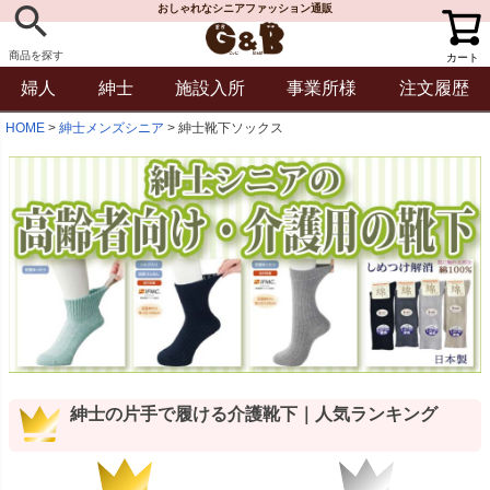
おしゃれなシニアファッション通販
商品を探す
カート
婦人
紳士
施設入所
事業所様
注文履歴
HOME
紳士メンズシニア
紳士靴下ソックス
紳士の片手で履ける介護靴下｜人気ランキング