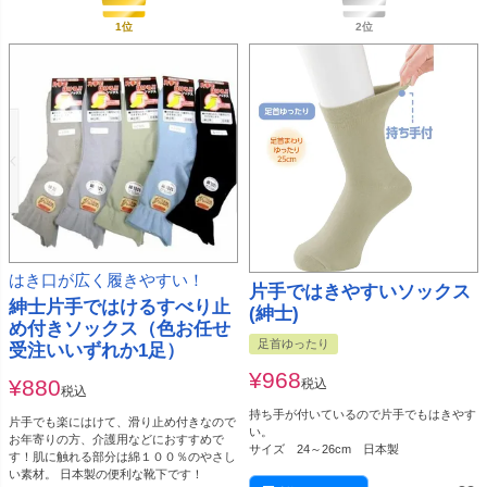
はき口が広く履きやすい！
片手ではきやすいソックス
紳士片手ではけるすべり止
(紳士)
め付きソックス（色お任せ
足首ゆったり
受注いいずれか1足）
¥
968
¥
880
税込
税込
持ち手が付いているので片手でもはきやす
片手でも楽にはけて、滑り止め付きなので
い。
お年寄りの方、介護用などにおすすめで
サイズ 24～26cm 日本製
す！肌に触れる部分は綿１００％のやさし
い素材。 日本製の便利な靴下です！