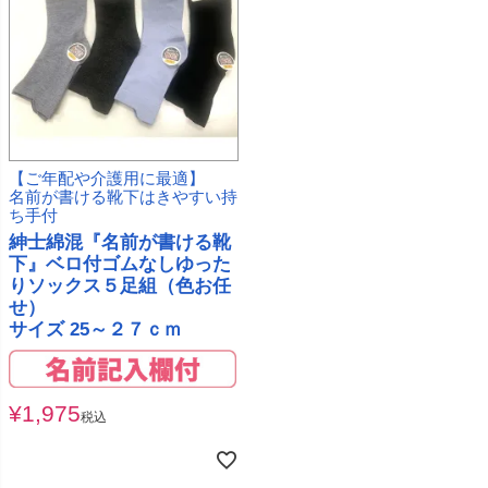
【ご年配や介護用に最適】
名前が書ける靴下はきやすい持
ち手付
紳士綿混『名前が書ける靴
下』ベロ付ゴムなしゆった
りソックス５足組（色お任
せ）
サイズ 25～２７ｃｍ
¥
1,975
税込