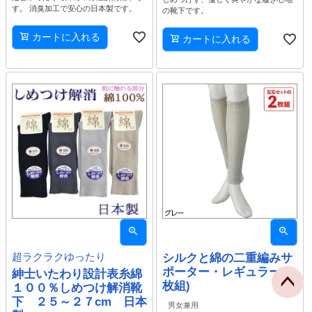
す。 消臭加工で安心の日本製です。
の靴下です。
カートに入れる
カートに入れる
超ラクラクゆったり
シルクと綿の二重編みサ
ポーター・レギュラー(2
紳士いたわり設計表糸綿
枚組)
１００％しめつけ解消靴
下 ２５～２７cm 日本
男女兼用