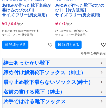
あゆみが作った靴下名前が
あゆみが作った靴下のびの
書けるのびのびⅡ
びⅡ【片方販売】
サイズ フリー(男女兼用)
サイズ フリー(男女兼用)
¥
1,650
¥
770
税込
税込
名前が書けて施設や病院でも安心！
むくみや変形、就寝時にも。
サイズ フリー(男女兼用)
サイズ フリー(男女兼用)
詳細を見る
詳細を見る
6
件中
1
-
6
件表示
紳士あったかい靴下
締め付け解消靴下ソックス（紳士）
滑り止め靴下滑らないソックス(紳士）
名前の書ける靴下（紳士）
片手ではける靴下ソックス