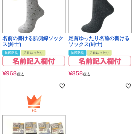
名前の書ける肌側綿ソック
足首ゆったり名前の書ける
ス(紳士)
ソックス(紳士)
抗菌防臭
足首ゆったり
抗菌防臭
足首ゆったり
¥
968
¥
858
税込
税込