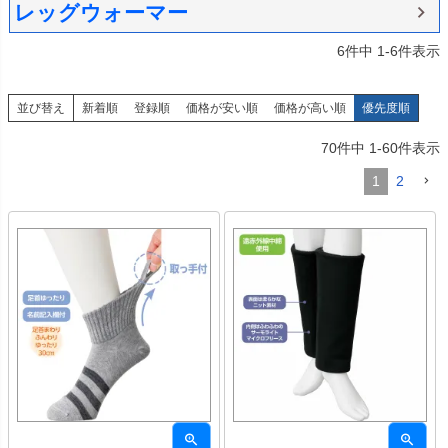
レッグウォーマー
6
件中
1
-
6
件表示
並び替え
新着順
登録順
価格が安い順
価格が高い順
優先度順
70
件中
1
-
60
件表示
1
2