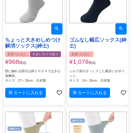
ちょっと大きめしめつけ
ゴムなし幅広ソックス(紳
解消ソックス(紳士)
士)
足首ゴムなし
大きいサイズあり
足首ゴムなし
¥
968
¥
1,078
税込
税込
肌に触れる部分は綿１００％ではき心
シルク混のざっくりした風合いがポイ
地爽快。
ント。
サイズ 27～29cm 日本製
サイズ 24～26cm 日本製
カートに入れる
カートに入れる