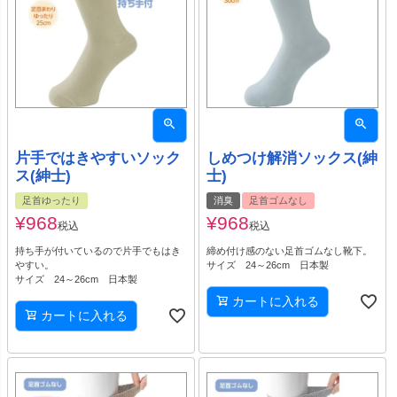
片手ではきやすいソック
しめつけ解消ソックス(紳
ス(紳士)
士)
足首ゆったり
消臭
足首ゴムなし
¥
968
¥
968
税込
税込
持ち手が付いているので片手でもはき
締め付け感のない足首ゴムなし靴下。
やすい。
サイズ 24～26cm 日本製
サイズ 24～26cm 日本製
カートに入れる
カートに入れる