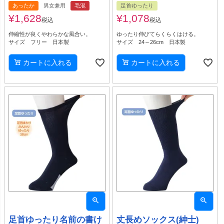
あったか
男女兼用
毛混
足首ゆったり
¥
1,628
¥
1,078
税込
税込
伸縮性が良くやわらかな風合い。
ゆったり伸びてらくらくはける。
サイズ フリー 日本製
サイズ 24～26cm 日本製
カートに入れる
カートに入れる
足首ゆったり名前の書け
丈長めソックス(紳士)