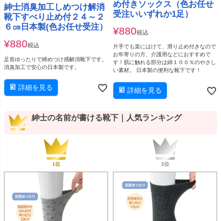
め付きソックス（色お任せ
紳士消臭加工しめつけ解消
受注いいずれか1足）
靴下すべり止め付２４～２
６㎝日本製(色お任せ受注）
¥
880
税込
¥
880
税込
片手でも楽にはけて、滑り止め付きなので
お年寄りの方、介護用などにおすすめで
足首ゆったりで締めつけ感解消靴下です。
す！肌に触れる部分は綿１００％のやさし
消臭加工で安心の日本製です。
い素材。 日本製の便利な靴下です！
詳細を見る
詳細を見る
紳士の名前が書ける靴下｜人気ランキング