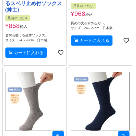
るスベリ止め付ソックス
足首ゆったり
(紳士)
¥
968
税込
足首ゆったり
長めの丈を求める方へ。
¥
858
税込
サイズ 24～27cm 日本製
名前も書ける優秀ソックス。
カートに入れる
サイズ 24～26cm 日本製
カートに入れる