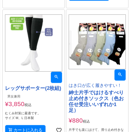
はき口が広く履きやすい！
レッグサポーター(2枚組)
紳士片手ではけるすべり
男女兼用
止め付きソックス（色お
¥
3,850
任せ受注いいずれか1
税込
足）
むくみ対策に最適です。
サイズ M、L 日本製
¥
880
税込
カートに入れる
片手でも楽にはけて、滑り止め付きな