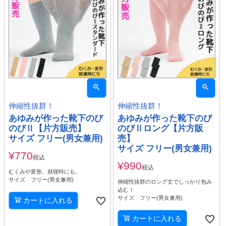
伸縮性抜群！
伸縮性抜群！
あゆみが作った靴下のび
あゆみが作った靴下のび
のびⅡ【片方販売】
のびⅡロング【片方販
サイズ フリー(男女兼用)
売】
サイズ フリー(男女兼用)
¥
770
税込
¥
990
税込
むくみや変形、就寝時にも。
サイズ フリー(男女兼用)
伸縮性抜群のロング丈でしっかり包み
込む！
サイズ フリー(男女兼用)
カートに入れる
カートに入れる