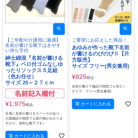
【ご年配や介護用に最適】
ご要望にお応えした商品！
名前が書ける靴下はきやす
あゆみが作った靴下名前
い持ち手付
が書けるのびのびⅡ【片
紳士綿混『名前が書ける
方販売】
靴下』ベロ付ゴムなしゆ
サイズ フリー(男女兼用)
ったりソックス５足組
¥
825
（色お任せ）
税込
サイズ 25～２７ｃｍ
名前が書けて施設や病院でも安心！
サイズ フリー(男女兼用)
¥
1,975
カートに入れる
税込
足底に名前が書けるスペースがあり、
介護施設や病院でも誰の物かわかりま
すので、便利な靴下です♪
カートに入れる