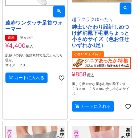
超ラクラクゆったり
遠赤ワンタッチ足首ウォ
紳士いたわり設計しめつ
ーマー
け解消靴下毛混ちょっと
遠赤
男女兼用
小さめサイズ（色お任せ
¥
4,400
いずれか1足）
税込
小さいサイズあり
肌触りの良い発熱素材で足元ふんわり
暖か。
サイズ フリー
¥
858
税込
カートに入れる
優しく爽やかな履き心地の靴下です。
２３ｃｍ～２５ｃｍの少し小さめサイ
ズ。
カートに入れる