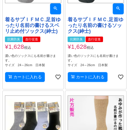
着るサプＩＦＭＣ.足首ゆ
着るサプＩＦＭＣ.足首ゆ
ったり名前の書けるスベ
ったり名前の書けるソッ
リ止め付ソックス(紳士)
クス(紳士)
抗菌防臭
血行促進
抗菌防臭
血行促進
¥
1,628
¥
1,628
税込
税込
濃い色のソックスにも名前が書けま
濃い色のソックスにも名前が書けま
す。
す。
サイズ 24～26cm 日本製
サイズ 24～26cm 日本製
カートに入れる
カートに入れる