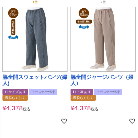
脇全開スウェットパンツ(婦
脇全開ジャージパンツ（婦
人)
人）
LLサイズあり
ファスナー仕様
LL・3Lあり
ファスナー仕様
着脱らくらく
着脱らくらく
¥
4,378
¥
4,378
税込
税込