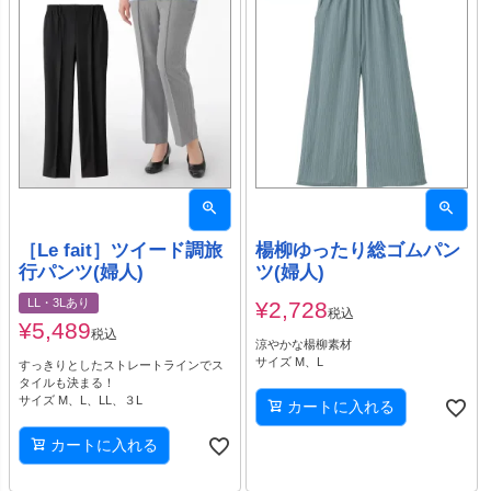
［Le fait］ツイード調旅
楊柳ゆったり総ゴムパン
行パンツ(婦人)
ツ(婦人)
LL・3Lあり
¥
2,728
税込
¥
5,489
税込
涼やかな楊柳素材
サイズ M、L
すっきりとしたストレートラインでス
タイルも決まる！
サイズ M、L、LL、３L
カートに入れる
カートに入れる