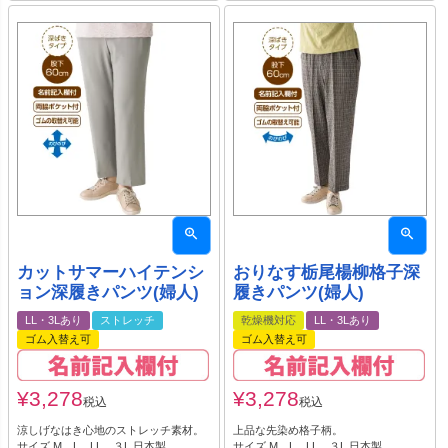
カットサマーハイテンシ
おりなす栃尾楊柳格子深
ョン深履きパンツ(婦人)
履きパンツ(婦人)
LL・3Lあり
ストレッチ
乾燥機対応
LL・3Lあり
ゴム入替え可
ゴム入替え可
¥
3,278
¥
3,278
税込
税込
涼しげなはき心地のストレッチ素材。
上品な先染め格子柄。
サイズ M、L、LL、３L 日本製
サイズ M、L、LL、３L 日本製