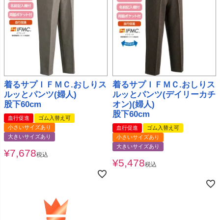
着るサプＩＦＭＣ.おしりス
着るサプＩＦＭＣ.おしりス
ルッとパンツ(婦人)
ルッとパンツ(デイリーカチ
股下60cm
オン)(婦人)
股下60cm
血行促進
ゴム入替え可
小さいサイズあり
血行促進
ゴム入替え可
大きいサイズあり
小さいサイズあり
大きいサイズあり
¥
7,678
税込
¥
5,478
税込