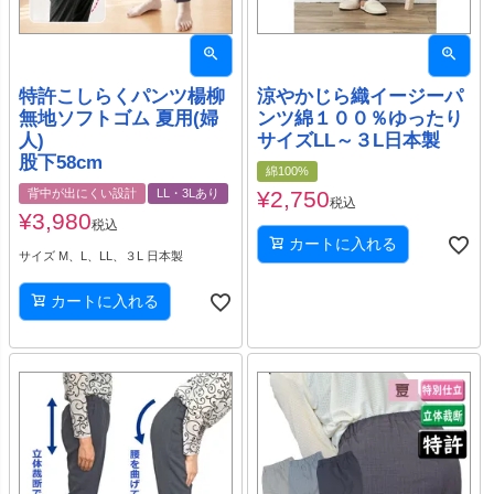
特許こしらくパンツ楊柳
涼やかじら織イージーパ
無地ソフトゴム 夏用(婦
ンツ綿１００％ゆったり
人)
サイズLL～３L日本製
股下58cm
綿100%
背中が出にくい設計
LL・3Lあり
¥
2,750
税込
¥
3,980
税込
カートに入れる
サイズ M、L、LL、３L 日本製
カートに入れる