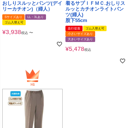
おしりスルッとパンツ(デイ
着るサプＩＦＭＣ.おしりス
リーカチオン)（婦人）
ルッとカチオンライトパン
ツ(婦人)
Sサイズあり
LL・3Lあり
股下55cm
ゴム入替え可
血行促進
ゴム入替え可
¥
3,938
〜
税込
小さいサイズあり
大きいサイズあり
¥
5,478
税込