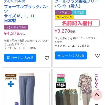
安心の日本製
クールプラス綿混フリー
パンツ（婦人）
フォーマルブラックパン
ツ
LL・3Lあり
吸汗速乾
サイズ M、L、LL
ゴム入替え可
日本製
大きいサイズあり
¥
3,278
税込
¥
4,378
税込
涼しく柔らかな素材「クールプラス」
年齢を問わず着用いただけるシンプル
を使用。
で上品なデザイン。
サイズ M、L、LL、３L 日本製
サイズ M、L、LL 日本製
カートに入れる
カートに入れる