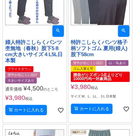
婦人特許こしらくパンツ
特許こしらくパンツ格子
杢無地（春秋）股下5８
柄ソフトゴム 夏用(婦人)
cm大きいサイズ４L5L日
股下58cm
本製
背中が出にくい設計
LL・3Lあり
ゴム入替え可
プライスダウン
腰曲がりズボン3点よりどり
背中が出にくい設計
10000円均一対象商品
大きいサイズあり
¥
3,980
¥
4,500
税込
通常価格
のところ
¥
3,980
サイズ M、L、LL、３L 日本製
税込
カートに入れる
カートに入れる