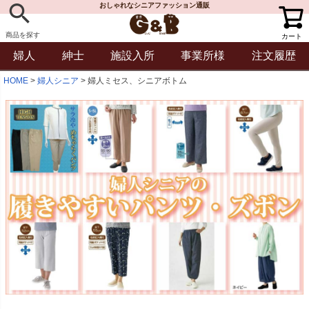
おしゃれなシニアファッション通販
商品を探す
カート
婦人
紳士
施設入所
事業所様
注文履歴
HOME
婦人シニア
婦人ミセス、シニアボトム