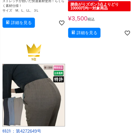
ストレッチが効いた快適素材使用！らくら
腰曲がりズボン3点よりどり
く素材仕様！
10000円均一対象商品
サイズ M、L、LL、３L
¥
3,500
税込
詳細を見る
詳細を見る
特許：第4272649号