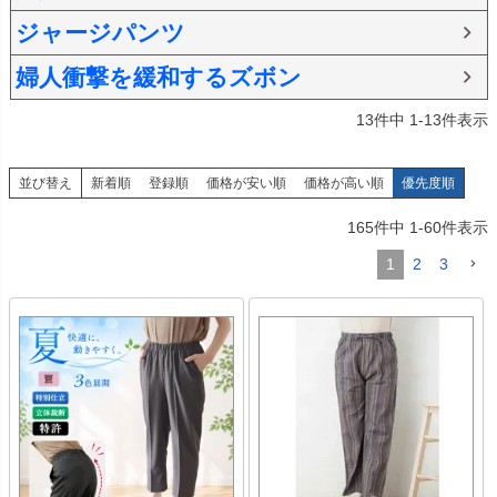
ジャージパンツ
婦人衝撃を緩和するズボン
13
件中
1
-
13
件表示
並び替え
新着順
登録順
価格が安い順
価格が高い順
優先度順
165
件中
1
-
60
件表示
1
2
3