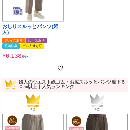
おしりスルッとパンツ(婦
人)
Sサイズあり
LL・3Lあり
抗菌防臭
ゴム入替え可
¥
6,138
税込
婦人のウエスト総ゴム・お尻スルッとパンツ股下６
０㎝以上｜人気ランキング