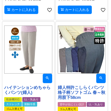
カートに入れる
カートに入れる
ハイテンションめちゃら
婦人特許こしらくパンツ
くパンツ(婦人)
格子柄ソフトゴム 春～秋
用股下58cm
乾燥機対応
LL・3Lあり
ストレッチ
接触冷感
背中が出にくい設計
LL・3Lあり
ゴム入替え可
ゴム入替え可