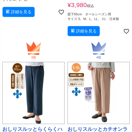
¥
3,980
税込
詳細を見る
股下65cm オールシーズン用
サイズ S、M、L、LL、３L 日本製
詳細を見る
おしりスルッとらくらくハ
おしりスルッとカチオンラ