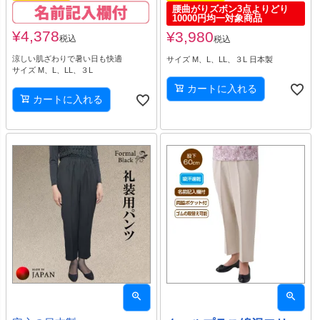
腰曲がりズボン3点よりどり
10000円均一対象商品
¥
4,378
¥
3,980
税込
税込
涼しい肌ざわりで暑い日も快適
サイズ M、L、LL、３L 日本製
サイズ M、L、LL、３L
カートに入れる
カートに入れる