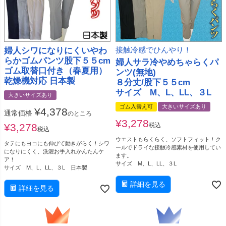
婦人シワになりにくいやわ
接触冷感でひんやり！
らかゴムパンツ股下５５cm
婦人サラ冷やめちゃらくパ
ゴム取替口付き（春夏用）
ンツ(無地)
乾燥機対応 日本製
８分丈/股下５５cm
サイズ M、L、LL、３L
大きいサイズあり
ゴム入替え可
大きいサイズあり
¥
4,378
通常価格
のところ
¥
3,278
¥
3,278
税込
税込
ウエストもらくらく、ソフトフィット！ク
タテにもヨコにも伸びて動きがらく！シワ
ールでドライな接触冷感素材を使用してい
になりにくく、洗濯お手入れかんたんケ
ます。
ア！
サイズ M、L、LL、３L
サイズ M、L、LL、３L 日本製
詳細を見る
詳細を見る