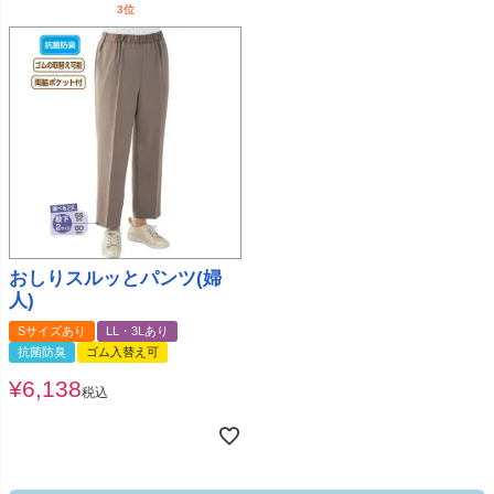
おしりスルッとパンツ(婦
人)
Sサイズあり
LL・3Lあり
抗菌防臭
ゴム入替え可
¥
6,138
税込