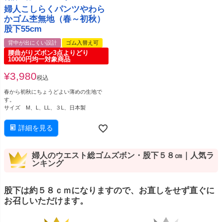
婦人こしらくパンツやわら
かゴム杢無地（春～初秋）
股下55cm
背中が出にくい設計
ゴム入替え可
腰曲がりズボン3点よりどり
10000円均一対象商品
¥
3,980
税込
春から初秋にちょうどよい薄めの生地で
す。
サイズ M、L、LL、３L、日本製
詳細を見る
婦人のウエスト総ゴムズボン・股下５８㎝｜人気ラ
ンキング
股下は約５８ｃｍになりますので、お直しをせず直ぐに
お召しいただけます。