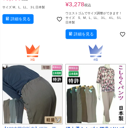
¥
3,278
税込
サイズ M、L、LL、３L 日本製
ウエストゴムでサイズ調整ができます！
サイズ S、M、L、LL、３L、４L、５L
詳細を見る
日本製
詳細を見る