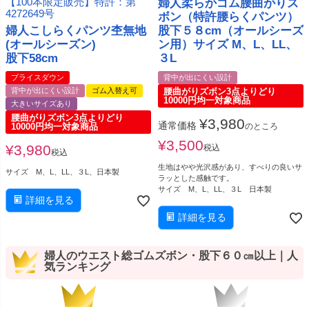
【100本限定販売】特許：第
婦人柔らかゴム腰曲がりズ
4272649号
ボン（特許腰らくパンツ）
婦人こしらくパンツ杢無地
股下５８cm（オールシーズ
(オールシーズン)
ン用）サイズ M、L、LL、
股下58cm
３L
プライスダウン
背中が出にくい設計
背中が出にくい設計
ゴム入替え可
腰曲がりズボン3点よりどり
10000円均一対象商品
大きいサイズあり
腰曲がりズボン3点よりどり
¥
3,980
通常価格
10000円均一対象商品
のところ
¥
3,500
¥
3,980
税込
税込
生地はやや光沢感があり、すべりの良いサ
サイズ M、L、LL、３L、日本製
ラッとした感触です。
サイズ M、L、LL、３L 日本製
詳細を見る
詳細を見る
婦人のウエスト総ゴムズボン・股下６０㎝以上｜人
気ランキング