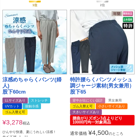
涼感めちゃらくパンツ(婦
特許腰らくパンツメッシュ
人)
調ジャージ素材(男女兼用）
股下60cm
股下65
LLサイズあり
ストレッチ
背中が出にくい設計
男女兼用
UVカット
接触冷感
ゴム入替え可
小さいサイズあり
ゴム入替え可
大きいサイズあり
腰曲がりズボン3点よりどり
¥
3,278
10000円均一対象商品
税込
¥
4,500
ひんやり快適、夏にうれしい涼感！
通常価格
のところ
サイズ M、L、LL