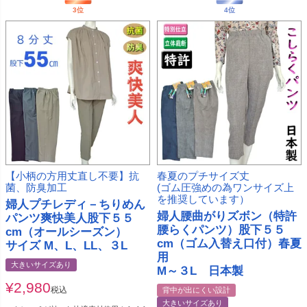
【小柄の方用丈直し不要】抗
春夏のプチサイズ丈
菌、防臭加工
(ゴム圧強めの為ワンサイズ上
を推奨しています）
婦人プチレディ－ちりめん
婦人腰曲がりズボン（特許
パンツ爽快美人股下５５
腰らくパンツ）股下５５
cm（オールシーズン）
cm（ゴム入替え口付）春夏
サイズ M、L、LL、３L
用
大きいサイズあり
M～３L 日本製
¥
2,980
税込
背中が出にくい設計
大きいサイズあり