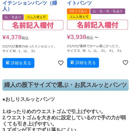
イテンションパンツ（婦
イトパンツ
人）
Sサイズあり
LL・3L・4L・5Lあり
ゴム入替え可
LL・3Lあり
ゴム入替え可
¥
3,938
¥
4,378
〜
税込
税込
のびのび素材でホーム着にぴったり。
のびのび素材のゆったりシルエット。
サイズ S、M、L、LL、３L、４L、５L
サイズ M、L、LL、３L
詳細を見る
詳細を見る
婦人の股下サイズで選ぶ・お尻スルッとパンツ
●おしりスルッとパンツ
1.ゆったりめのウエストゴムで引上げやすい。
2.ウエストゴムを大きめに設定しているので手の力が弱
くても引き上げやすい。
3.ズボンが下までずり落ちにくい。