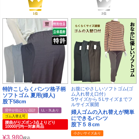
特許こしらくパンツ格子柄
お腹にやさしいソフトゴム(ゴ
ム入れ替え口付）
ソフトゴム 夏用(婦人)
Sサイズから５Lサイズまでフ
股下58cm
ルサイズ展開
背中が出にくい設計
LL・3Lあり
婦人ゴムの入れ替えが簡単
ゴム入替え可
にできるパンツ
腰曲がりズボン3点よりどり
股下５８cm
10000円均一対象商品
小さいサイズあり
¥
3,980
税込