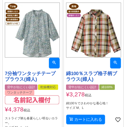
7分袖ワンタッチテープ
綿100％スラブ格子柄ブ
ブラウス(婦人)
ラウス(婦人)
背中が出にくい設計
乾燥機対応
背中が出にくい設計
綿100%
ワンタッチテープ
¥
3,278
税込
綿100％でさわやかな着心地！
¥
4,378
サイズ M、L
税込
ストライプ柄も春夏らしい明るいカラ
カートに入れる
ー。