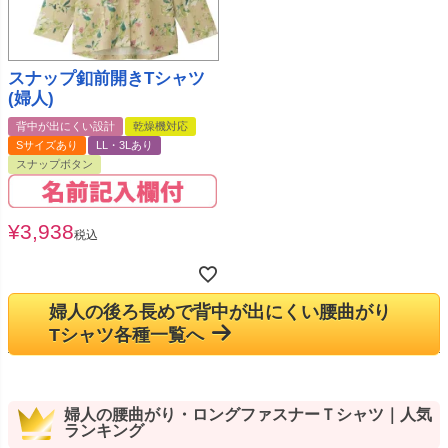
スナップ釦前開きTシャツ
(婦人)
背中が出にくい設計
乾燥機対応
Sサイズあり
LL・3Lあり
スナップボタン
¥
3,938
税込
婦人の後ろ長めで背中が出にくい腰曲がり
Tシャツ各種一覧へ
婦人の腰曲がり・ロングファスナーＴシャツ｜人気
ランキング