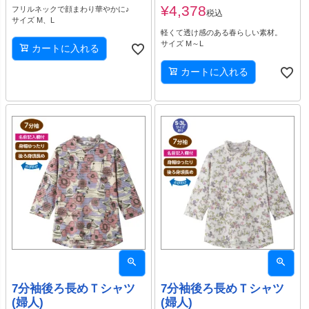
¥
4,378
フリルネックで顔まわり華やかに♪
税込
サイズ M、L
軽くて透け感のある春らしい素材。
サイズ M～L
カートに入れる
カートに入れる
7分袖後ろ長めＴシャツ
7分袖後ろ長めＴシャツ
(婦人)
(婦人)