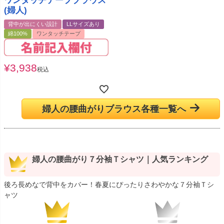
ワンタッチテープブラウス
(婦人)
背中が出にくい設計
LLサイズあり
綿100%
ワンタッチテープ
¥
3,938
税込
婦人の腰曲がりブラウス各種一覧へ
婦人の腰曲がり７分袖Ｔシャツ｜人気ランキング
後ろ長めなで背中をカバー！春夏にぴったりさわやかな７分袖Ｔシ
ャツ