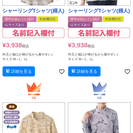
シャーリングTシャツ(婦人)
シャーリングTシャツ(婦人)
背中が出にくい設計
乾燥機対応
背中が出にくい設計
乾燥機対応
LLサイズあり
LLサイズあり
¥
3,938
¥
3,938
税込
税込
衿元と袖口が伸びるから着やすい♪
衿元と袖口が伸びるから着やすい♪
サイズ M～L、LL
サイズ M～L、LL
詳細を見る
詳細を見る