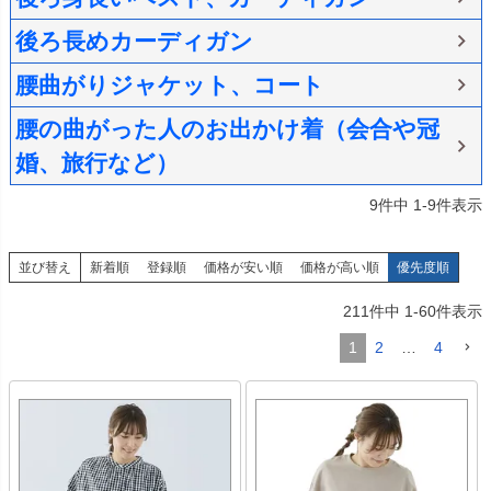
後ろ長めカーディガン
腰曲がりジャケット、コート
腰の曲がった人のお出かけ着（会合や冠
婚、旅行など）
9
件中
1
-
9
件表示
並び替え
新着順
登録順
価格が安い順
価格が高い順
優先度順
211
件中
1
-
60
件表示
1
2
…
4