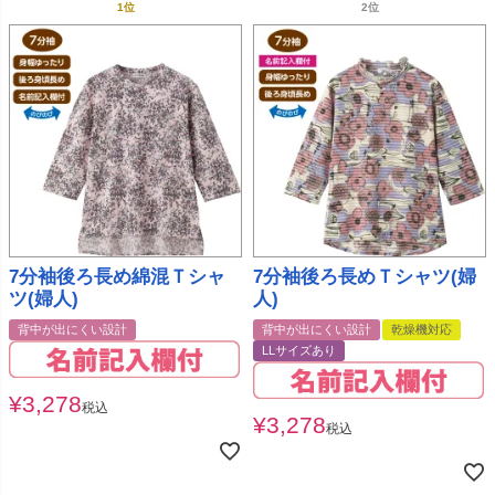
7分袖後ろ長め綿混Ｔシャ
7分袖後ろ長めＴシャツ(婦
ツ(婦人)
人)
背中が出にくい設計
背中が出にくい設計
乾燥機対応
LLサイズあり
¥
3,278
税込
¥
3,278
税込