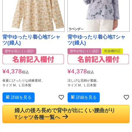
背中ゆったり着心地Tシャ
背中ゆったり着心地Tシャ
ツ(婦人)
ツ(婦人)
背中が出にくい設計
背中が出にくい設計
乾燥機対応
¥
4,378
¥
4,378
税込
税込
春夏にぴったりな綿麻素材。
涼しげな花柄が素敵。
サイズ M、L 日本製
サイズ M、L 日本製
詳細を見る
詳細を見る
婦人の後ろ長めで背中が出にくい腰曲がり
Tシャツ各種一覧へ