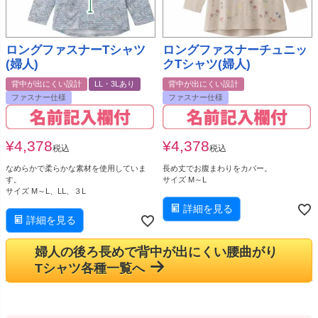
ロングファスナーTシャツ
ロングファスナーチュニッ
(婦人)
クTシャツ(婦人)
背中が出にくい設計
LL・3Lあり
背中が出にくい設計
ファスナー仕様
ファスナー仕様
¥
4,378
¥
4,378
税込
税込
なめらかで柔らかな素材を使用していま
長め丈でお腹まわりをカバー。
す。
サイズ M～L
サイズ M～L、LL、３L
詳細を見る
詳細を見る
婦人の後ろ長めで背中が出にくい腰曲がり
Tシャツ各種一覧へ