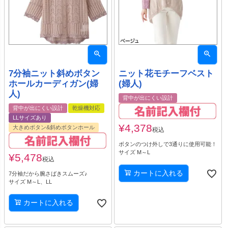
7分袖ニット斜めボタン
ニット花モチーフベスト
ホールカーディガン(婦
(婦人)
人)
背中が出にくい設計
背中が出にくい設計
乾燥機対応
LLサイズあり
¥
4,378
大きめボタン&斜めボタンホール
税込
ボタンのつけ外しで3通りに使用可能！
サイズ M～L
¥
5,478
税込
カートに入れる
7分袖だから腕さばきスムーズ♪
サイズ M～L、LL
カートに入れる