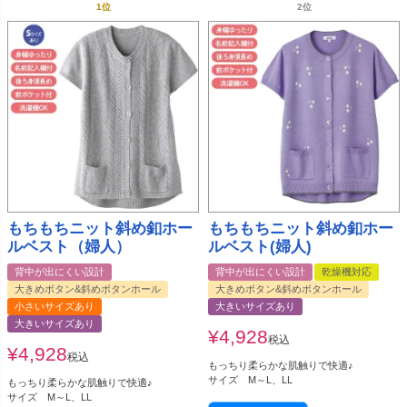
もちもちニット斜め釦ホー
もちもちニット斜め釦ホー
ルベスト（婦人）
ルベスト(婦人)
背中が出にくい設計
背中が出にくい設計
乾燥機対応
大きめボタン&斜めボタンホール
大きめボタン&斜めボタンホール
小さいサイズあり
大きいサイズあり
大きいサイズあり
¥
4,928
税込
¥
4,928
税込
もっちり柔らかな肌触りで快適♪
サイズ M～L、LL
もっちり柔らかな肌触りで快適♪
サイズ M～L、LL