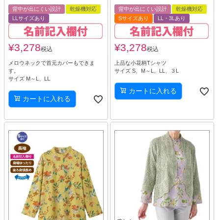
背中が出にくい設計
乾燥機対応
背中が出にくい設計
乾燥機対応
LLサイズあり
Sサイズあり
LL・3Lあり
¥
3,278
¥
3,278
税込
税込
メロウネックで首元カバーもできま
上品な小花柄Tシャツ
す。
サイズ S、M～L、LL、３L
サイズ M～L、LL
カートに入れる
カートに入れる