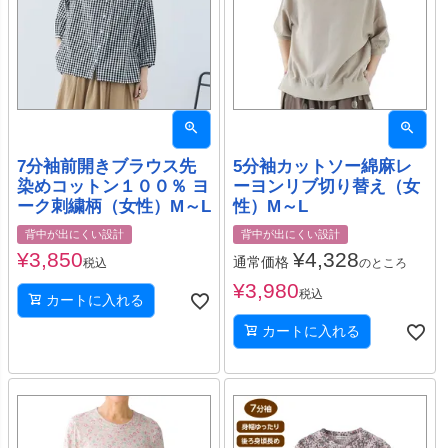
7分袖前開きブラウス先
5分袖カットソー綿麻レ
染めコットン１００％ ヨ
ーヨンリブ切り替え（女
ーク刺繍柄（女性）M～L
性）M～L
背中が出にくい設計
背中が出にくい設計
¥
3,850
¥
4,328
通常価格
税込
のところ
¥
3,980
税込
カートに入れる
カートに入れる