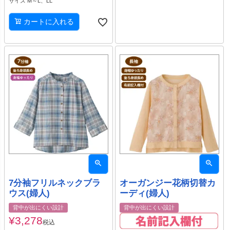
サイズ M～L、LL
カートに入れる
7分袖フリルネックブラ
オーガンジー花柄切替カ
ウス(婦人)
ーディ(婦人)
背中が出にくい設計
背中が出にくい設計
¥
3,278
税込