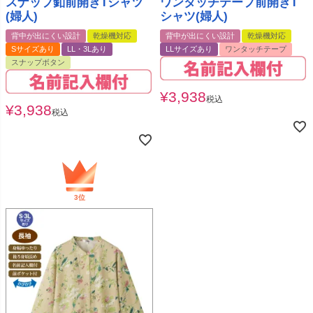
スナップ釦前開きTシャツ
ワンタッチテープ前開きT
(婦人)
シャツ(婦人)
背中が出にくい設計
乾燥機対応
背中が出にくい設計
乾燥機対応
Sサイズあり
LL・3Lあり
LLサイズあり
ワンタッチテープ
スナップボタン
¥
3,938
税込
¥
3,938
税込