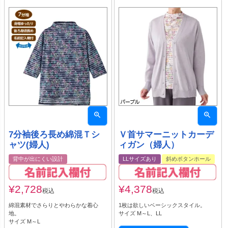
7分袖後ろ長め綿混Ｔシ
Ｖ首サマーニットカーデ
ャツ(婦人)
ィガン（婦人）
背中が出にくい設計
LLサイズあり
斜めボタンホール
¥
2,728
¥
4,378
税込
税込
綿混素材でさらりとやわらかな着心
1枚は欲しいベーシックスタイル。
地。
サイズ M～L、LL
サイズ M～L