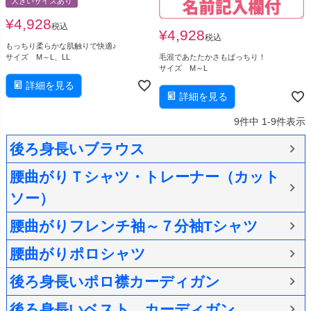
大きいサイズあり
¥
4,928
税込
¥
4,928
税込
もっちり柔らかな肌触りで快適♪
毛混であたたかさもばっちり！
サイズ M～L、LL
サイズ M～L
詳細を見る
詳細を見る
9
件中
1
-
9
件表示
後ろ身長いブラウス
腰曲がりＴシャツ・トレーナー（カット
ソー）
腰曲がりフレンチ袖～７分袖Tシャツ
腰曲がりポロシャツ
後ろ身長いポロ襟カーディガン
後ろ身長いベスト、カーディガン