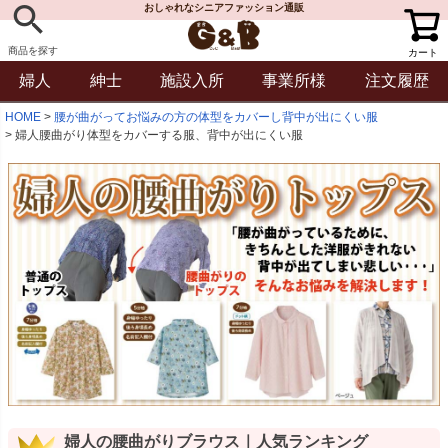
おしゃれなシニアファッション通販
商品を探す
カート
婦人
紳士
施設入所
事業所様
注文履歴
HOME
腰が曲がってお悩みの方の体型をカバーし背中が出にくい服
婦人腰曲がり体型をカバーする服、背中が出にくい服
婦人の腰曲がりブラウス｜人気ランキング