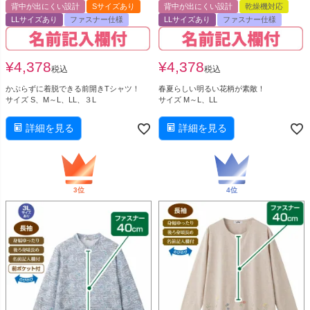
背中が出にくい設計
Sサイズあり
背中が出にくい設計
乾燥機対応
LLサイズあり
ファスナー仕様
LLサイズあり
ファスナー仕様
¥
4,378
¥
4,378
税込
税込
かぶらずに着脱できる前開きTシャツ！
春夏らしい明るい花柄が素敵！
サイズ S、M～L、LL、３L
サイズ M～L、LL
詳細を見る
詳細を見る