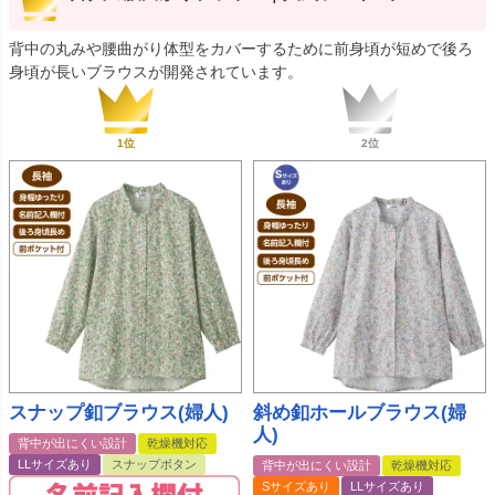
背中の丸みや腰曲がり体型をカバーするために前身頃が短めで後ろ
身頃が長いブラウスが開発されています。
スナップ釦ブラウス(婦人)
斜め釦ホールブラウス(婦
人)
背中が出にくい設計
乾燥機対応
LLサイズあり
スナップボタン
背中が出にくい設計
乾燥機対応
Sサイズあり
LLサイズあり