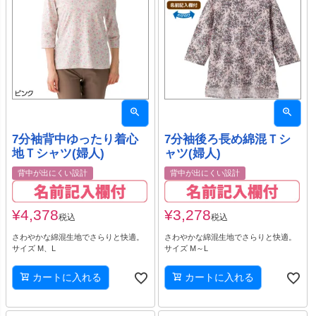
7分袖背中ゆったり着心
7分袖後ろ長め綿混Ｔシ
地Ｔシャツ(婦人)
ャツ(婦人)
背中が出にくい設計
背中が出にくい設計
¥
4,378
¥
3,278
税込
税込
さわやかな綿混生地でさらりと快適。
さわやかな綿混生地でさらりと快適。
サイズ M、L
サイズ M～L
カートに入れる
カートに入れる