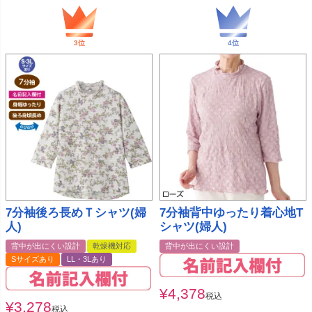
7分袖後ろ長めＴシャツ(婦
7分袖背中ゆったり着心地T
人)
シャツ(婦人)
背中が出にくい設計
乾燥機対応
背中が出にくい設計
Sサイズあり
LL・3Lあり
¥
4,378
税込
¥
3,278
税込