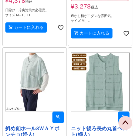
¥
4,378
税込
¥
3,278
税込
日除け・冷房対策の必需品。
サイズ M～L、LL
透かし柄がモダンな雰囲気。
サイズ M、L
カートに入れる
カートに入れる
斜め釦ホール3ＷＡＹポ
ニット後ろ長め丸首ベス
ンチョ(婦人)
ト(婦人)