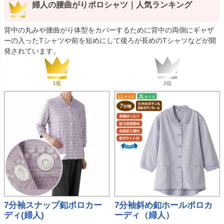
婦人の腰曲がりポロシャツ｜人気ランキング
背中の丸みや腰曲がり体型をカバーするために背中の両側にギャザ
ーの入ったTシャツや前を短めにして後ろが長めのTシャツなどが開
発されています。
7分袖スナップ釦ポロカー
7分袖斜め釦ホールポロカ
ディ(婦人)
ーディ（婦人）