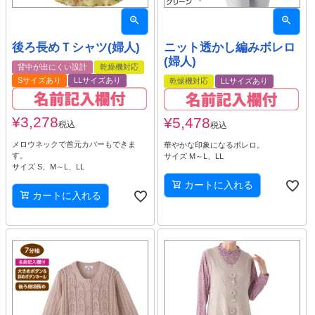
後ろ長めＴシャツ(婦人)
ニット透かし編みボレロ
(婦人)
背中が出にくい設計
乾燥機対応
Sサイズあり
LLサイズあり
乾燥機対応
LLサイズあり
¥
3,278
¥
5,478
税込
税込
メロウネックで首元カバーもできま
華やかな印象になるボレロ。
す。
サイズ M～L、LL
サイズ S、M～L、LL
カートに入れる
カートに入れる