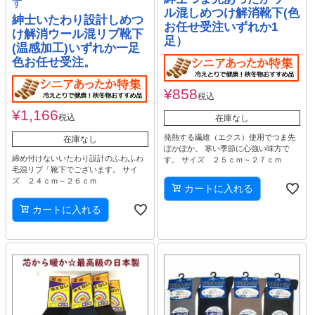
す
ル混しめつけ解消靴下(色
紳士いたわり設計しめつ
お任せ受注いずれか1
け解消ウール混リブ靴下
足）
(温感加工)いずれか一足
色お任せ受注。
¥
858
税込
¥
1,166
税込
在庫なし
発熱する繊維（エクス）使用でつま先
在庫なし
ぽかぽか。 寒い季節に心強い味方で
締め付けないいたわり設計のふわふわ
す。 サイズ ２５ｃｍ～２７ｃｍ
毛混リブ「靴下でございます。 サイ
ズ ２４ｃｍ～２６ｃｍ
カートに入れる
カートに入れる