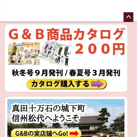
ペー
ジト
ップ
へ