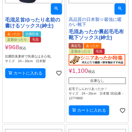
毛混足首ゆったり名前の
高品質の日本製☆最強に暖
かい靴下
書けるソックス(紳士)
毛混あったか裏起毛毛布
あったか
抗菌防臭
靴下ソックス(紳士)
足首ゆったり
毛混
¥
968
裏起毛
あったか
税込
足首ゆったり
毛混
抗菌防臭素材で快適なはき心地。
サイズ 24～26cm 日本製
¥
1,100
税込
カートに入れる
在庫なし
起毛でふんわりあったか！
サイズ 24～26cm 日本製 SD品番：
12774800
カートに入れる