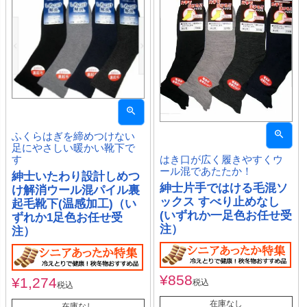
ふくらはぎを締めつけない
足にやさしい暖かい靴下で
はき口が広く履きやすくウ
す
ール混であたたか！
紳士いたわり設計しめつ
紳士片手ではける毛混ソ
け解消ウール混パイル裏
ックス すべり止めなし
起毛靴下(温感加工)（い
(いずれか一足色お任せ受
ずれか1足色お任せ受
注）
注）
¥
858
¥
1,274
税込
税込
在庫なし
在庫なし