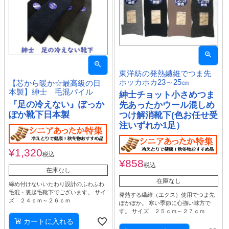
東洋紡の発熱繊維でつま先
ホッカホカ23～25㎝
【芯から暖か☆最高級の日
本製】紳士 毛混パイル
紳士チョット小さめつま
『足の冷えない』ぽっか
先あったかウール混しめ
ぽか靴下日本製
つけ解消靴下(色お任せ受
注いずれか1足）
¥
1,320
税込
¥
858
税込
在庫なし
在庫なし
締め付けないいたわり設計のふわふわ
毛混・裏起毛靴下でございます。 サイ
発熱する繊維（エクス）使用でつま先
ズ ２４ｃｍ～２６ｃｍ
ぽかぽか。 寒い季節に心強い味方で
す。 サイズ ２５ｃｍ～２７ｃｍ
カートに入れる