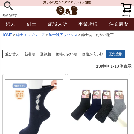
おしゃれなシニアファッション通販
商品を探す
カート
婦人
紳士
施設入所
事業所様
注文履歴
HOME
紳士メンズシニア
紳士靴下ソックス
紳士あったかい靴下
並び替え
新着順
登録順
価格が安い順
価格が高い順
優先度順
13
件中
1
-
13
件表示