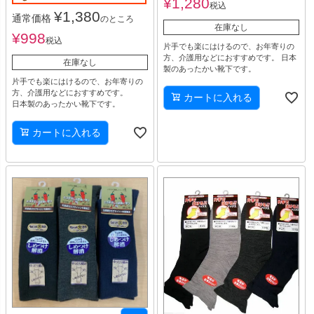
¥
1,280
税込
¥
1,380
通常価格
のところ
在庫なし
¥
998
税込
片手でも楽にはけるので、お年寄りの
方、介護用などにおすすめです。 日本
在庫なし
製のあったかい靴下です。
片手でも楽にはけるので、お年寄りの
方、介護用などにおすすめです。
カートに入れる
日本製のあったかい靴下です。
カートに入れる