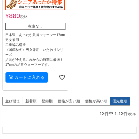
¥
880
税込
在庫なし
日本製 あったか足首ウォーマー17cm
男女兼用
二重編み構造
《国産秋冬》男女兼用 いたわりシリ
ーズ
足元が冷えるこれからの時期に最適！
17cmの足首ウォーマーです。
カートに入れる
並び替え
新着順
登録順
価格が安い順
価格が高い順
優先度順
13
件中
1
-
13
件表示