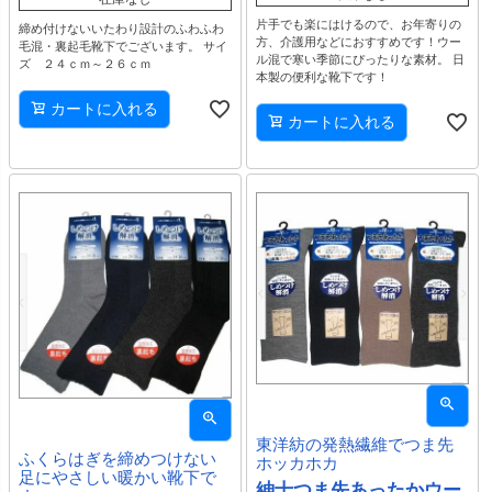
片手でも楽にはけるので、お年寄りの
締め付けないいたわり設計のふわふわ
方、介護用などにおすすめです！ウー
毛混・裏起毛靴下でございます。 サイ
ル混で寒い季節にぴったりな素材。 日
ズ ２４ｃｍ～２６ｃｍ
本製の便利な靴下です！
カートに入れる
カートに入れる
東洋紡の発熱繊維でつま先
ふくらはぎを締めつけない
ホッカホカ
足にやさしい暖かい靴下で
紳士つま先あったかウー