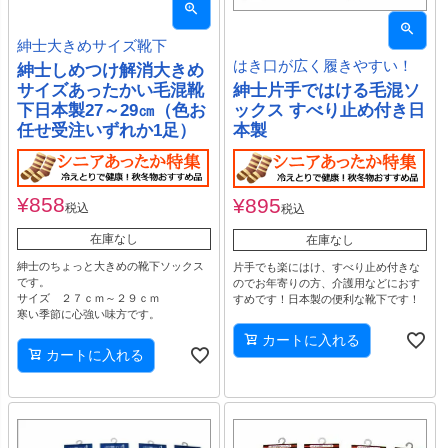
紳士大きめサイズ靴下
はき口が広く履きやすい！
紳士しめつけ解消大きめ
サイズあったかい毛混靴
紳士片手ではける毛混ソ
下日本製27～29㎝（色お
ックス すべり止め付き日
任せ受注いずれか1足）
本製
¥
858
¥
895
税込
税込
在庫なし
在庫なし
紳士のちょっと大きめの靴下ソックス
片手でも楽にはけ、すべり止め付きな
です。
のでお年寄りの方、介護用などにおす
サイズ ２７ｃｍ～２９ｃｍ
すめです！日本製の便利な靴下です！
寒い季節に心強い味方です。
カートに入れる
カートに入れる