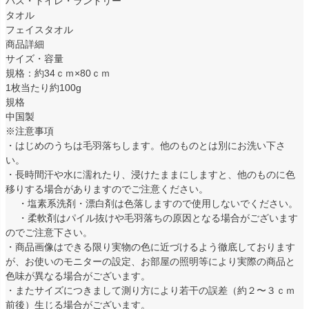
バス・トイレ・ランドリー
タオル
フェイスタオル
商品詳細
サイズ・容量
規格：約34ｃｍ×80ｃｍ
1枚当たり約100g
規格
中国製
※注意事項
・はじめのうちは毛羽落ちします。他のものとは別にお洗い下さ
い。
・長時間汗や水に濡れたり、浸けたままにしますと、他のものに色
移りする場合がありますのでご注意ください。
・塩素系洗剤・漂白剤は色落しますので使用しないでください。
・柔軟剤はパイル抜けや毛羽落ちの原因となる場合がございます
のでご注意下さい。
・商品画像はできる限り実物の色に近づけるよう徹底しております
が、お使いのモニターの設定、お部屋の照明等により実際の商品と
色味が異なる場合がございます。
・またサイズにつきまして測り方により若干の誤差（約２〜３ｃｍ
前後）生じる場合がございます。