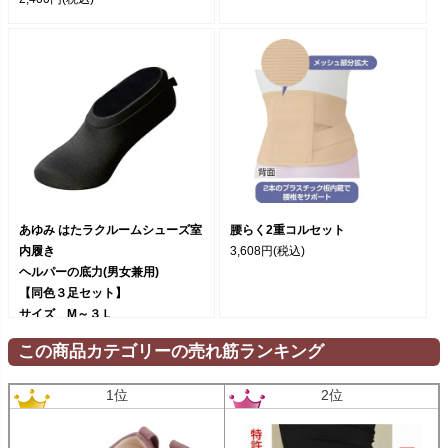
あゆみ はたラクルームシューズ室
腰らく2重コルセット
内履き
3,608円
(税込)
ヘルパーの底力(男女兼用)
【同色３足セット】
サイズ M～３Ｌ
3,300円
(税込)
この商品カテゴリーの売れ筋ランキング
1位
2位