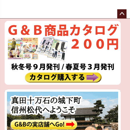
ペー
ジト
ップ
へ