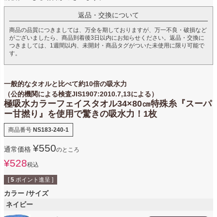
返品・交換について
商品の品質につきましては、万全を期しておりますが、万一不良・破損など
がございましたら、商品到着後3日以内にお知らせください。返品・交換に
つきましては、1週間以内、未開封・商品タグがついた未使用に限り可能で
す。
一般的なタオルと比べて約10倍の吸水力
（公的機関による検査JIS1907:2010.7,13による）
極吸水カラーフェイスタオル34×80㎝特殊糸『スーパ
ー甘撚り』を使用で驚きの吸水力！1枚
商品番号
NS183-240-1
¥
550
通常価格
のところ
¥
528
税込
[
5
ポイント進呈 ]
カラー
サイズ
ネイビー