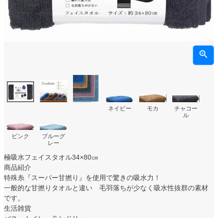
ネイビー
モカ
チャコー
ル
ピンク
ブルーグ
レー
極吸水フェイスタオル34×80㎝
商品紹介
特殊糸『スーパー甘撚り』を使用で驚きの吸水力！
一般的な甘撚りタオルと違い 毛羽落ちが少なく吸水性抜群の素材
です。
生活雑貨