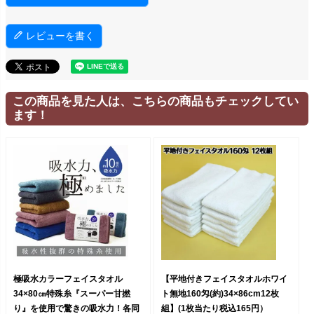
レビューを書く
この商品を見た人は、こちらの商品もチェックしてい
ます！
極吸水カラーフェイスタオル
【平地付きフェイスタオルホワイ
34×80㎝特殊糸『スーパー甘撚
ト無地160匁(約)34×86cm12枚
り』を使用で驚きの吸水力！各同
組】(1枚当たり税込165円）