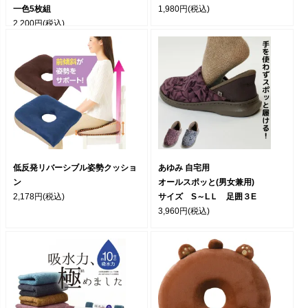
一色5枚組
1,980円
(税込)
2,200円
(税込)
低反発リバーシブル姿勢クッショ
あゆみ 自宅用
ン
オールスポッと(男女兼用)
2,178円
(税込)
サイズ S～LＬ 足囲３E
3,960円
(税込)