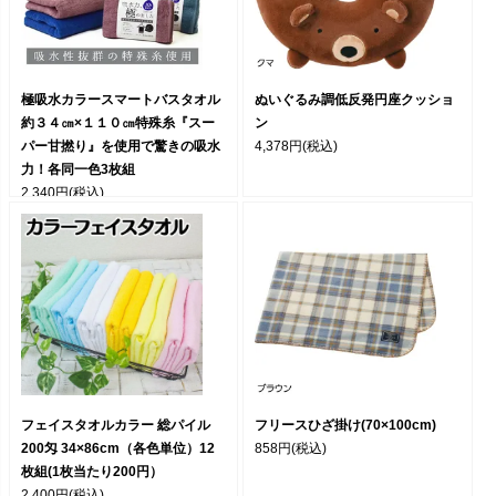
極吸水カラースマートバスタオル
ぬいぐるみ調低反発円座クッショ
約３４㎝×１１０㎝特殊糸『スー
ン
パー甘撚り』を使用で驚きの吸水
4,378円
(税込)
力！各同一色3枚組
2,340円
(税込)
フェイスタオルカラー 総パイル
フリースひざ掛け(70×100cm)
200匁 34×86cm（各色単位）12
858円
(税込)
枚組(1枚当たり200円）
2,400円
(税込)