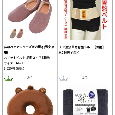
あゆみケアシューズ室内履き(男女兼
ＩＲ血流革命骨盤ベルト【骨盤】
用)
6,930円
(税込)
スリットベルト 足囲３～７E相当
サイズ M～LL
3,520円
(税込)
3位
4位