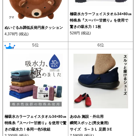
極吸水カラーフェイスタオル34×80㎝
特殊糸『スーパー甘撚り』を使用で
驚きの吸水力！1枚
ぬいぐるみ調低反発円座クッション
528円
(税込)
4,378円
(税込)
5位
6位
極吸水カラーフェイスタオル34×80㎝
あゆみ 施設・外出用
特殊糸『スーパー甘撚り』を使用で驚
瞬間スポッと(男女兼用)
きの吸水力！各同一色5枚組
サイズ S～３Ｌ 足囲３E
2,200円
(税込)
7,590円
(税込)