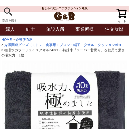
おしゃれなシニアファッション通販
商品を探す
カート
婦人
紳士
施設入所
事業所様
注文履歴
HOME
介護服衣料
介護関連グッズ（ミトン・食事用エプロン・帽子・タオル・クッションetc）
極吸水カラーフェイスタオル34×80㎝特殊糸『スーパー甘撚り』を使用で驚き
の吸水力！1枚