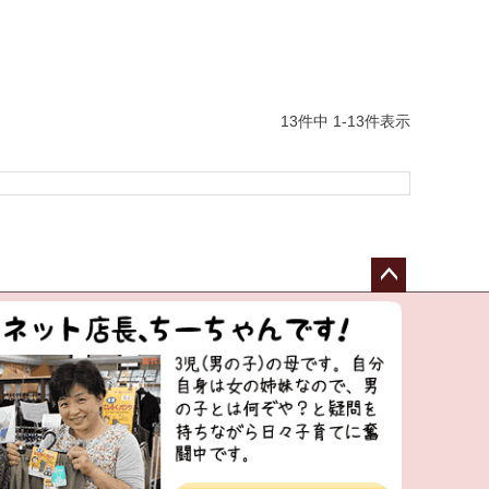
13
件中
1
-
13
件表示
ペー
ジト
ップ
へ