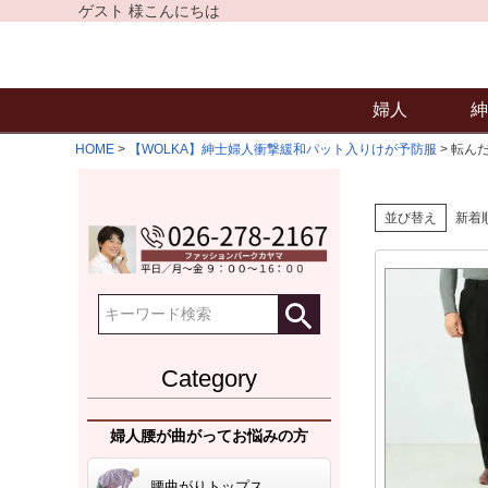
ゲスト 様こんにちは
婦人
紳
HOME
【WOLKA】紳士婦人衝撃緩和パット入りけが予防服
転ん
並び替え
新着
Category
婦人腰が曲がってお悩みの方
腰曲がりトップス