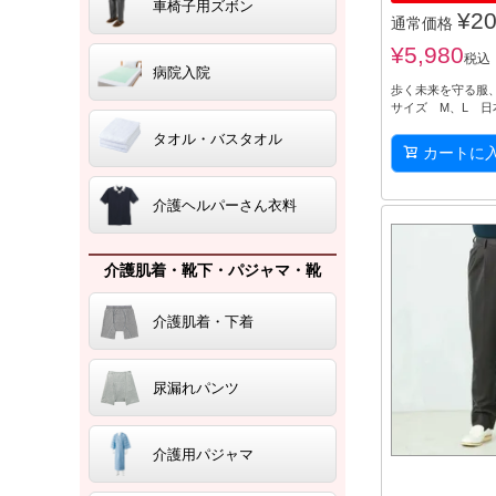
車椅子用ズボン
¥
20
通常価格
¥
5,980
税込
病院入院
歩く未来を守る服
サイズ M、L 日
タオル・バスタオル
カートに
介護ヘルパーさん衣料
介護肌着・靴下・パジャマ・靴
介護肌着・下着
尿漏れパンツ
介護用パジャマ