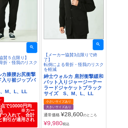
【メーカー協賛3点限りで終
協賛５点限り】
了】
骨折・怪我のリスク
転倒による骨折・怪我のリスク
を軽減
ルカ膝腰お尻衝撃
紳士ウォルカ 肩肘衝撃緩和
ド入り裾ジップパ
パット入りジャージーテー
ラードジャケットブラック
、M、L、LL
サイズ S、M、L、LL
ン
小さいサイズあり
点で10000円均
大きいサイズあり
商品 ※カー
¥
28,600
ずつ入れて、合計
通常価格
のところ
と割引が適用され
¥
9,980
税込