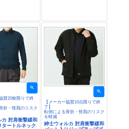
協賛20枚限りで終
【メーカー協賛10点限りで終
了】
骨折・怪我のリスク
転倒による骨折・怪我のリスク
を軽減
ルカ 肘肩衝撃緩和
紳士ウォルカ 肘肩衝撃緩和
りタートルネック