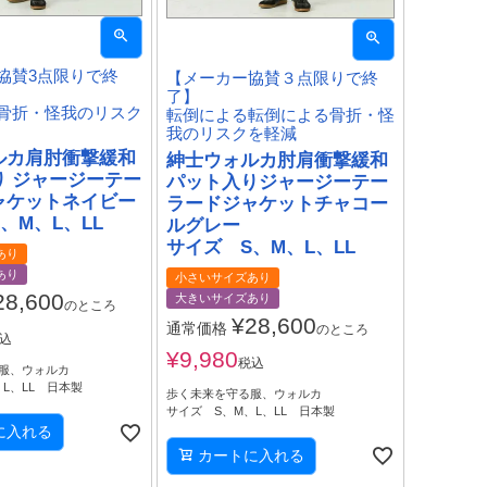
協賛3点限りで終
【メーカー協賛３点限りで終
了】
骨折・怪我のリスク
転倒による転倒による骨折・怪
我のリスクを軽減
ルカ肩肘衝撃緩和
紳士ウォルカ肘肩衝撃緩和
り ジャージーテー
パット入りジャージーテー
ャケットネイビー
ラードジャケットチャコー
、M、L、LL
ルグレー
サイズ S、M、L、LL
あり
あり
小さいサイズあり
28,600
大きいサイズあり
のところ
¥
28,600
通常価格
のところ
込
¥
9,980
税込
服、ウォルカ
L、LL 日本製
歩く未来を守る服、ウォルカ
サイズ S、M、L、LL 日本製
に入れる
カートに入れる