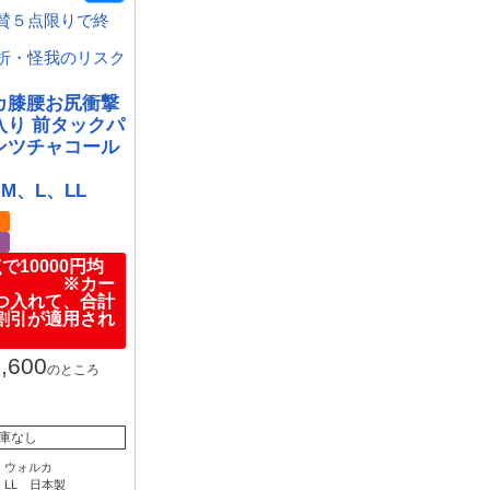
賛５点限りで終
折・怪我のリスク
カ膝腰お尻衝撃
入り 前タックパ
ンツチャコール
M、L、LL
り
り
で10000円均
品 ※カー
つ入れて、合計
割引が適用され
,600
のところ
庫なし
、ウォルカ
、LL 日本製