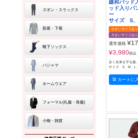
緩和パッド
ッド入りパ
ズボン・スラックス
ー
サイズ S、
肌着・下着
小さいサイズあ
大きいサイズあ
¥
17
通常価格
靴下ソックス
¥
3,980
税込
歩く未来を守る服
パジャマ
サイズ S、M、L
カートに
ホームウエア
フォーマル(礼服・喪服)
小物・雑貨