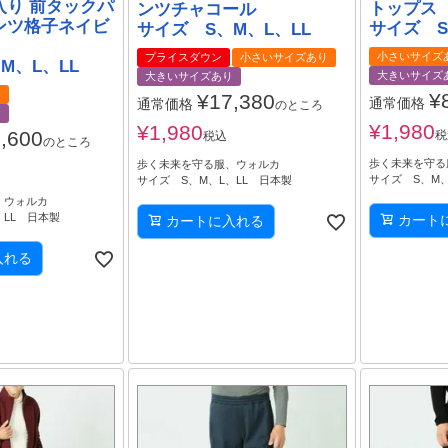
入り 前タックパ
トップス
ンツチャコール
ンツ格子ネイビ
サイズ S
サイズ S、M、L、LL
小さいサイズ
プライスダウン
小さいサイズあり
M、L、LL
大きいサイズ
大きいサイズあり
り
¥
¥
17,380
通常価格
通常価格
のところ
り
¥
1,980
¥
1,980
,600
税
税込
のところ
歩く未来を守る
歩く未来を守る服、ウォルカ
サイズ S、M、
サイズ S、M、L、LL 日本製
、ウォルカ
、LL 日本製
カート
カートに入れる
入れる