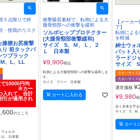
賛５点限りで終
衝撃吸収素材で、転倒による大
【メーカー
腿骨頸部への衝撃を緩和
了】
折・怪我のリスク
ソルボヒッププロテクター
転倒による
を軽減
(大腿骨頸部衝撃緩和)
カ膝腰お尻衝撃
サイズ S、Ｍ、Ｌ、２
紳士ウォ
入り 前タックパ
Ｌ 日本製
パット入
ンツブラック
ラードジ
¥
9,900
M、L、LL
税込
サイズ S
り
転倒による大腿骨頸部への衝撃を緩和しま
小さいサイズ
り
す。
大きいサイズ
サイズ フリー 日本製
で10000円均
¥
通常価格
品 ※カー
つ入れて、合計
カートに入れる
¥
9,980
税
割引が適用され
歩く未来を守る
,600
サイズ S、M、
のところ
カート
、ウォルカ
、LL 日本製