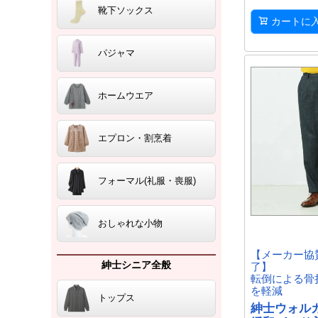
靴下ソックス
カートに
パジャマ
ホームウエア
エプロン・割烹着
フォーマル(礼服・喪服)
おしゃれな小物
【メーカー協
紳士シニア全般
了】
転倒による骨
を軽減
トップス
紳士ウォル