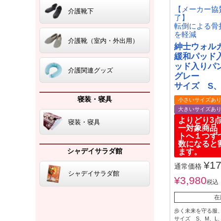
【メーカー協
介護靴下
了】
転倒による骨
を軽減
介護靴（室内・外出用）
紳士ウォル
緩和パッド
ッド入りパ
介護関連グッズ
グレー
サイズ S、
寝装・寝具
小さいサイズあ
大きいサイズあ
よりどり3点
寝装・寝具
一対象商
トへ１つず
数になると
シャデイサラダ館
ます。
¥
17
通常価格
シャデイサラダ館
¥
3,980
税込
在
歩く未来を守る服
サイズ S、M、L