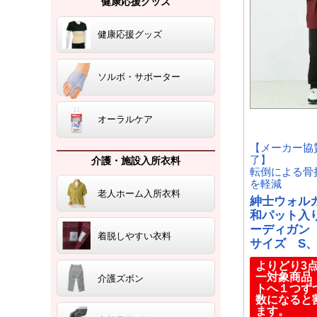
健康応援グッズ
健康応援グッズ
ソルボ・サポーター
オーラルケア
【メーカー協
了】
介護・施設入所衣料
転倒による骨
を軽減
老人ホーム入所衣料
紳士ウォル
和パット入
ーディガン
着脱しやすい衣料
サイズ S、
よりどり3点
一対象商
介護ズボン
トへ１つず
数になると
ます。