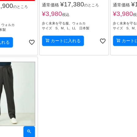
¥
17,380
¥
,900
通常価格
通常価格
のところ
のところ
¥
3,980
¥
3,980
税込
税
歩く未来を守る服、ウォルカ
歩く未来を守る
、ウォルカ
サイズ S、M、L、LL 日本製
サイズ S、M、
本製
カートに入れる
カート
入れる