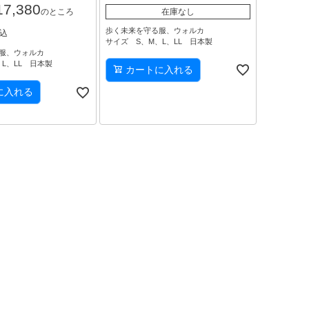
17,380
在庫なし
のところ
歩く未来を守る服、ウォルカ
込
サイズ S、M、L、LL 日本製
服、ウォルカ
L、LL 日本製
カートに入れる
に入れる