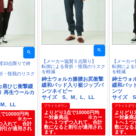
【メーカー協賛５点限り】
【メーカー
賛10点限りで終
転倒による骨折・怪我のリスク
転倒による
を軽減
を軽減
折・怪我のリスク
紳士ウォルカ膝腰お尻衝撃
紳士ウォ
緩和パッド入り裾ジップパ
緩和パッ
カ肩ひじ衝撃緩
ンツネイビー
ンツ
り 再生ウールカ
サイズ S、M、L、LL
サイズ S
M、LL
プライスダウン
プライスダウ
よりどり3点で10000円均
よりどり3
で10000円均
一対象商品 ※カー
一対象
品 ※カー
トへ１つずつ入れて、合計
トへ１つ
つ入れて、合計
数になると割引が適用され
数になる
割引が適用され
ます。
ます。