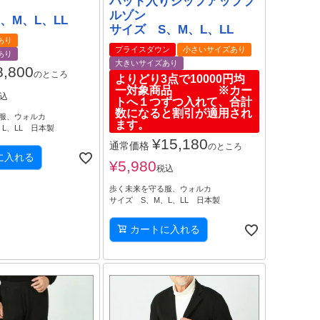
パット入りジップアップブ
ルゾン
、M、L、LL
サイズ S、M、L、LL
あり
プライスダウン
小さいサイズあり
あり
大きいサイズあり
8,800
のところ
よりどり3点で10000円均
一対象商品 ※カー
込
トへ１つずつ入れて、合計
数になると割引が適用され
服、ウォルカ
ます。
L、LL 日本製
¥
15,180
通常価格
のところ
に入れる
¥
5,980
税込
歩く未来を守る服、ウォルカ
サイズ S、M、L、LL 日本製
カートに入れる