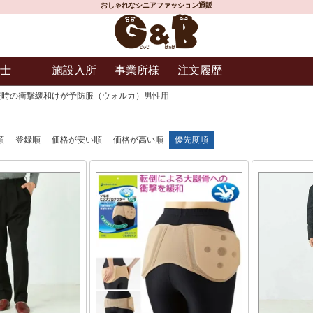
おしゃれなシニアファッション通販
士
施設入所
事業所様
注文履歴
だ時の衝撃緩和けが予防服（ウォルカ）男性用
順
登録順
価格が安い順
価格が高い順
優先度順