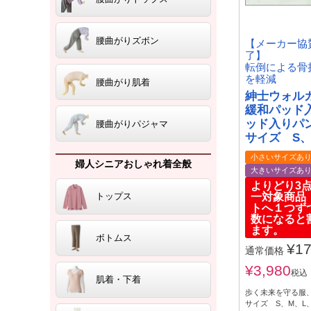
腰曲がりズボン
【メーカー協
了】
転倒による骨
を軽減
腰曲がり肌着
紳士ウォル
緩和パッド
ッド入りパ
腰曲がりパジャマ
サイズ S、
小さいサイズあ
婦人シニアおしゃれ着全般
大きいサイズあ
よりどり3点
一対象商
トップス
トへ１つず
数になると
ます。
ボトムス
¥
17
通常価格
¥
3,980
税込
肌着・下着
歩く未来を守る服
サイズ S、M、L