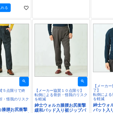
入れる
【メーカー
了】
賛５点限りで終
【メーカー協賛１０点限り】
転倒による
転倒による骨折・怪我のリスク
を軽減
折・怪我のリスク
を軽減
紳士ウォ
紳士ウォルカ膝腰お尻衝撃
カ膝腰お尻衝撃
パット入
緩和パッド入り裾ジップパ