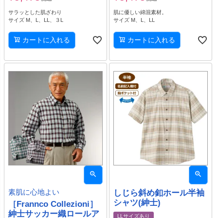
サラッとした肌ざわり
肌に優しい綿混素材。
サイズ M、L、LL、３L
サイズ M、L、LL
カートに入れる
カートに入れる
素肌に心地よい
しじら斜め釦ホール半袖
シャツ(紳士)
［Frannco Collezioni］
紳士サッカー織ロールア
LLサイズあり