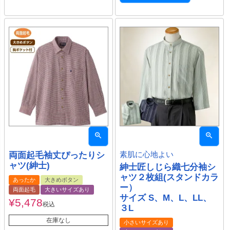
両面起毛袖丈ぴったりシ
素肌に心地よい
ャツ(紳士)
紳士匠しじら織七分袖シ
ャツ２枚組(スタンドカラ
あったか
大きめボタン
ー）
両面起毛
大きいサイズあり
サイズ S、M、L、LL、
¥
5,478
税込
３L
在庫なし
小さいサイズあり