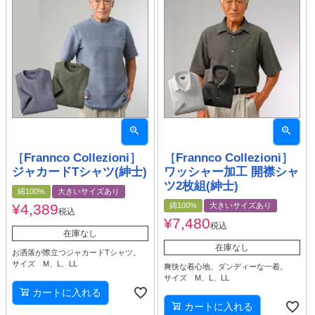
［Frannco Collezioni］
［Frannco Collezioni］
ジャカードTシャツ(紳士)
ワッシャー加工 開襟シャ
ツ2枚組(紳士)
綿100%
大きいサイズあり
¥
4,389
綿100%
大きいサイズあり
税込
¥
7,480
税込
在庫なし
在庫なし
お洒落が際立つジャカードTシャツ。
サイズ M、L、LL
爽快な着心地、ダンディーな一着。
サイズ M、L、LL
カートに入れる
カートに入れる