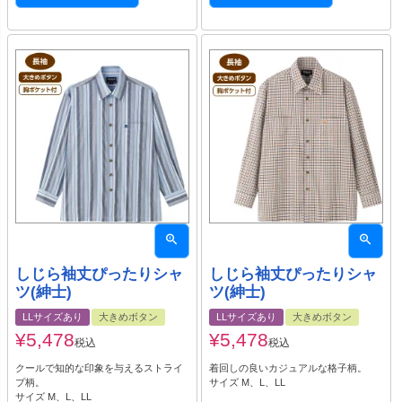
しじら袖丈ぴったりシャ
しじら袖丈ぴったりシャ
ツ(紳士)
ツ(紳士)
LLサイズあり
大きめボタン
LLサイズあり
大きめボタン
¥
5,478
¥
5,478
税込
税込
クールで知的な印象を与えるストライ
着回しの良いカジュアルな格子柄。
プ柄。
サイズ M、L、LL
サイズ M、L、LL