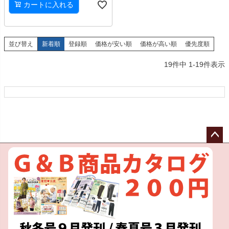
カートに入れる
並び替え
新着順
登録順
価格が安い順
価格が高い順
優先度順
19
件中
1
-
19
件表示
ペー
ジト
ップ
へ