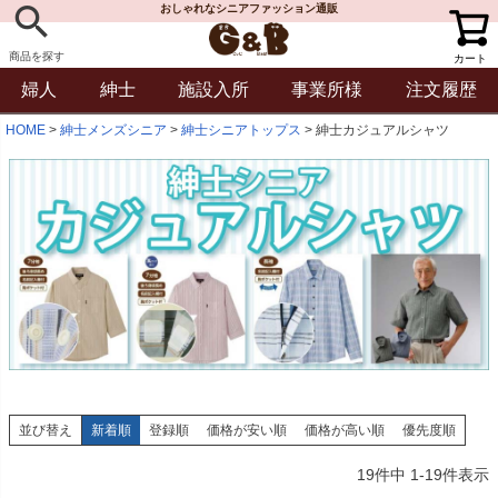
おしゃれなシニアファッション通販
商品を探す
カート
婦人
紳士
施設入所
事業所様
注文履歴
HOME
紳士メンズシニア
紳士シニアトップス
紳士カジュアルシャツ
並び替え
新着順
登録順
価格が安い順
価格が高い順
優先度順
19
件中
1
-
19
件表示