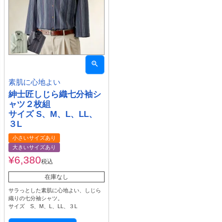
素肌に心地よい
紳士匠しじら織七分袖シ
ャツ２枚組
サイズ S、M、L、LL、
３L
小さいサイズあり
大きいサイズあり
¥
6,380
税込
在庫なし
サラっとした素肌に心地よい、しじら
織りの七分袖シャツ。
サイズ S、M、L、LL、３L