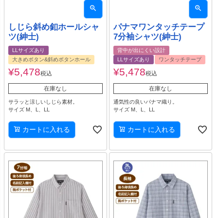
しじら斜め釦ホールシャ
パナマワンタッチテープ
ツ(紳士)
7分袖シャツ(紳士)
LLサイズあり
背中が出にくい設計
大きめボタン&斜めボタンホール
LLサイズあり
ワンタッチテープ
¥
5,478
¥
5,478
税込
税込
在庫なし
在庫なし
サラッと涼しいしじら素材。
通気性の良いパナマ織り。
サイズ M、L、LL
サイズ M、L、LL
カートに入れる
カートに入れる