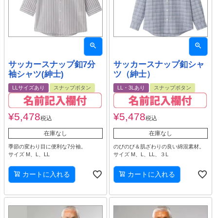
サッカースナップ釦7分
サッカースナップ釦シャ
袖シャツ(紳士)
ツ（紳士）
LLサイズあり
スナップボタン
LL・3Lあり
スナップボタン
¥
5,478
¥
5,478
税込
税込
在庫なし
在庫なし
季節の変わり目に便利な7分袖。
のびのび＆肌ざわりの良い綿混素材。
サイズ M、L、LL
サイズ M、L、LL、３L
カートに入れる
カートに入れる