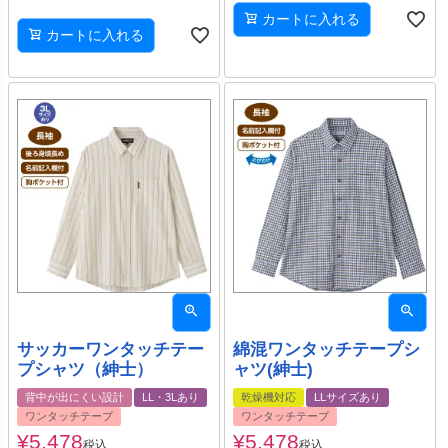
カートに入れる
カートに入れる
サッカーワンタッチテー
綿混ワンタッチテープシ
プシャツ（紳士）
ャツ(紳士)
背中が出にくい設計
LL・3Lあり
乾燥機対応
LLサイズあり
ワンタッチテープ
ワンタッチテープ
¥
5,478
¥
5,478
税込
税込