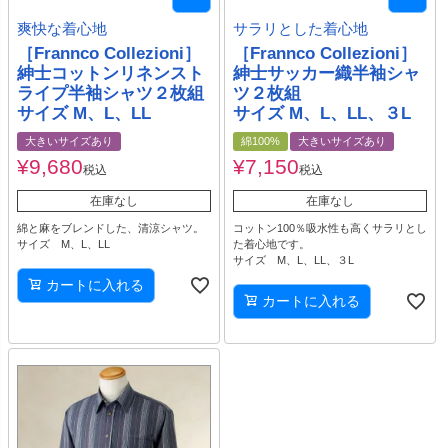
爽快な着心地
サラリとした着心地
［Frannco Collezioni］
［Frannco Collezioni］
紳士コットンリネンスト
紳士サッカー織半袖シャ
ライプ半袖シャツ２枚組
ツ２枚組
サイズ M、L、LL
サイズ M、L、LL、３L
大きいサイズあり
綿100%
大きいサイズあり
¥
9,680
¥
7,150
税込
税込
在庫なし
在庫なし
綿と麻をブレンドした、清涼シャツ。
コットン100％吸水性も高くサラリとし
サイズ M、L、LL
た着心地です。
サイズ M、L、LL、３L
カートに入れる
カートに入れる