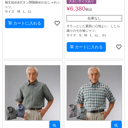
大きいサイズあり
袖丈短め&ボタン間隔狭めのおしゃれシ
ャツ。
¥
6,380
税込
サイズ M、L、LL
在庫なし
カートに入れる
サラっとした素肌に心地よい、しじら
織りの七分袖シャツ。
サイズ S、M、L、LL、３L
カートに入れる