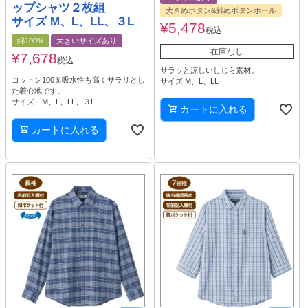
ップシャツ２枚組
大きめボタン&斜めボタンホール
サイズ M、L、LL、３L
¥
5,478
税込
綿100%
大きいサイズあり
在庫なし
¥
7,678
税込
サラッと涼しいしじら素材。
コットン100％吸水性も高くサラリとし
サイズ M、L、LL
た着心地です。
サイズ M、L、LL、３L
カートに入れる
カートに入れる