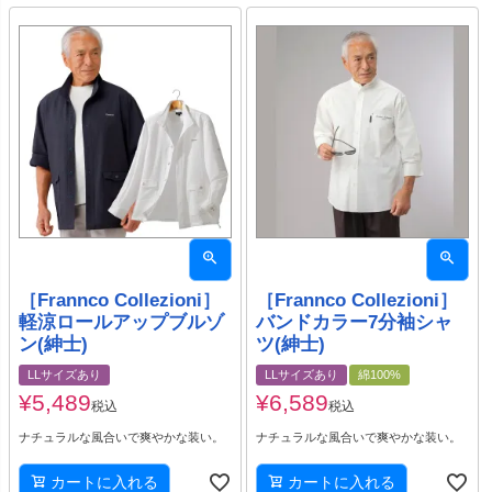
［Frannco Collezioni］
［Frannco Collezioni］
軽涼ロールアップブルゾ
バンドカラー7分袖シャ
ン(紳士)
ツ(紳士)
LLサイズあり
LLサイズあり
綿100%
¥
5,489
¥
6,589
税込
税込
ナチュラルな風合いで爽やかな装い。
ナチュラルな風合いで爽やかな装い。
カートに入れる
カートに入れる