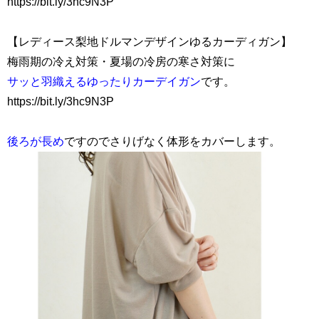
https://bit.ly/3hc9N3P
【レディース梨地ドルマンデザインゆるカーディガン】
梅雨期の冷え対策・夏場の冷房の寒さ対策に
サッと羽織えるゆったりカーデイガン
です。
https://bit.ly/3hc9N3P
後ろが長め
ですのでさりげなく体形をカバーします。