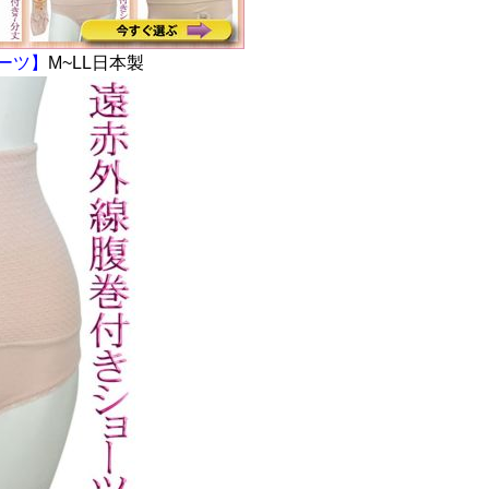
ーツ】
M~LL日本製