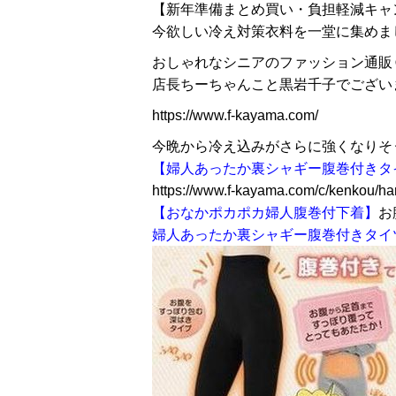
【新年準備まとめ買い・負担軽減キャ
今欲しい冷え対策衣料を一堂に集めま
おしゃれなシニアのファッション通販
店長ちーちゃんこと黒岩千子でござい
https://www.f-kayama.com/
今晩から冷え込みがさらに強くなりそ
【婦人あったか裏シャギー腹巻付きタ
https://www.f-kayama.com/c/kenkou/ha
【おなかポカポカ婦人腹巻付下着】
お
婦人あったか裏シャギー腹巻付きタイツ