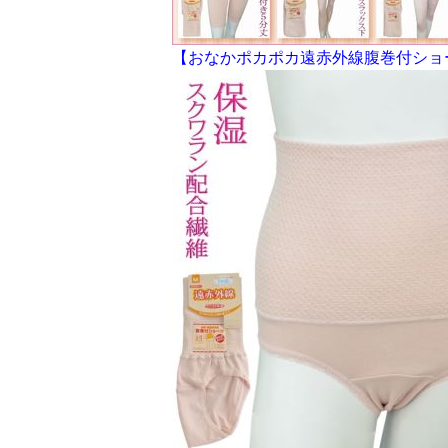
【おなかポカポカ遠赤外線腹巻付ショ