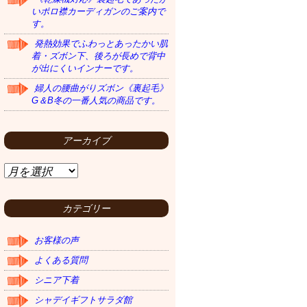
いポロ襟カーディガンのご案内で
す。
発熱効果でふわっとあったかい肌
着・ズボン下、後ろが長めで背中
が出にくいインナーです。
婦人の腰曲がりズボン《裏起毛》
G＆B冬の一番人気の商品です。
アーカイブ
ア
ー
カ
イ
カテゴリー
ブ
お客様の声
よくある質問
シニア下着
シャデイギフトサラダ館