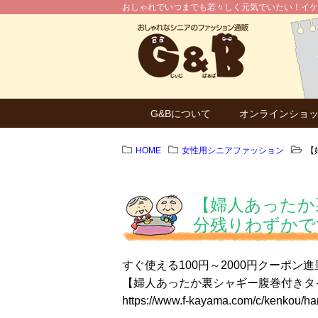
おしゃれでいつまでも若々しく元気でいたい！イケ
G&Bについて
オンラインショ
HOME
女性用シニアファッション
【
【婦人あったか
分残りわずかで
すぐ使える100円～2000円クーポン進
【婦人あったか裏シャギー腹巻付きタ
https://www.f-kayama.com/c/kenkou/ha