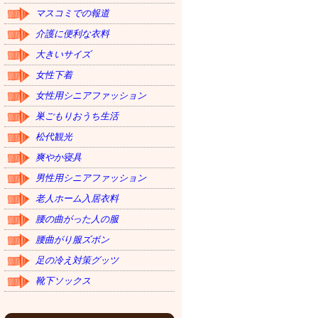
マスコミでの報道
介護に便利な衣料
大きいサイズ
女性下着
女性用シニアファッション
巣ごもりおうち生活
松代観光
爽やか寝具
男性用シニアファッション
老人ホーム入居衣料
腰の曲がった人の服
腰曲がり服ズボン
足の冷え対策グッツ
靴下ソックス