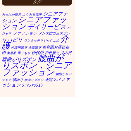
タグ
シニアファ
あったか寝具
よくある質問
シニアファッ
ション
ション
デイサービス
パ
ファッション
メンズ総ゴムズボン
ジャマ
介
リハビリ
ワンタッチマジック止め
護
保育園お昼寝布
介護用靴下
介護靴下
松代焼
団
父の日
松代観光
実用品
巣ごもり
腰曲が
腰曲がりズボン
りズボン，シニア
ファッション
腰曲がりパ
ｼﾆｱファ
通院
腰曲り
ジャマ
腰曲りズボン
ッション
ｼﾆｱﾌｧｯｼｮﾝ