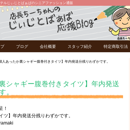
テルじぃじとばぁばのシニアファッション通販
ップ
ブログ
会社概要
スタッフ紹介
特定商取引法
婦人あったか裏シャギー腹巻付きタイツ】年内発送分残りわずかです。
裏シャギー腹巻付きタイツ】年内発送
す。
呈！
イツ】年内発送分残りわずかです。
ramaki