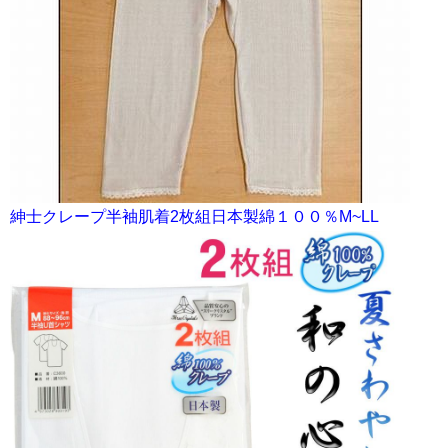
紳士クレープ半袖肌着2枚組日本製綿１００％M~LL