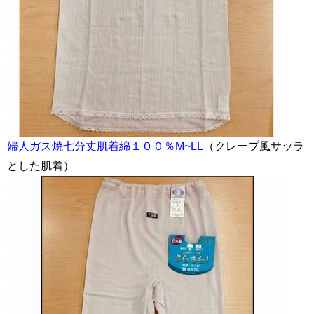
婦人ガス焼七分丈肌着綿１００％M~LL
（クレープ風サッラ
とした肌着）