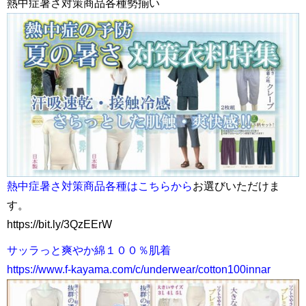
熱中症暑さ対策商品各種勢揃い
熱中症暑さ対策商品各種はこちらから
お選びいただけま
す。
https://bit.ly/3QzEErW
サッラっと爽やか綿１００％肌着
https://www.f-kayama.com/c/underwear/cotton100innar