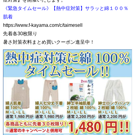
《緊急タイムセール》【熱中症対策】サラッと綿１００％
肌着
https://www.f-kayama.com/c/taimesell
先着各30枚限り
暑さ対策衣料まとめ買いクーポン進呈中！