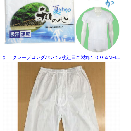
紳士クレープロングパンツ2枚組日本製綿１００％M~LL