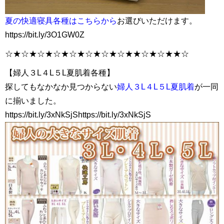
夏の快適寝具各種はこちらから
お選びいただけます。
https://bit.ly/3O1GW0Z
☆★☆★☆★☆★☆★☆★☆★☆★★☆★☆★★☆
【婦人３L４L５L夏肌着各種】
探してもなかなか見つからない
婦人３L４L５L夏肌着
が一同
に揃いました。
https://bit.ly/3xNkSjShttps://bit.ly/3xNkSjS