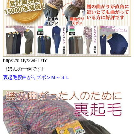
https://bit.ly/3wETzIY
《ほんの一例です》
裏起毛腰曲がりズボンＭ～３Ｌ