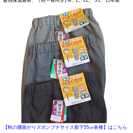
蓄熱保温素材、（秋～春向き) M、L、LL、３L 日本製
【秋の腰曲がりズボンプチサイス股下55㎝各種】はこちら