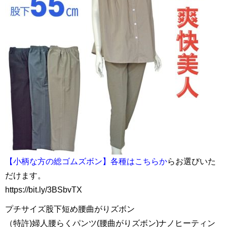
【小柄な方の総ゴムズボン】各種はこちらか
らお選びいた
だけます。
https://bit.ly/3BSbvTX
プチサイズ股下短め腰曲がりズボン
（特許)婦人腰らくパンツ(腰曲がりズボン)ナノヒーティン