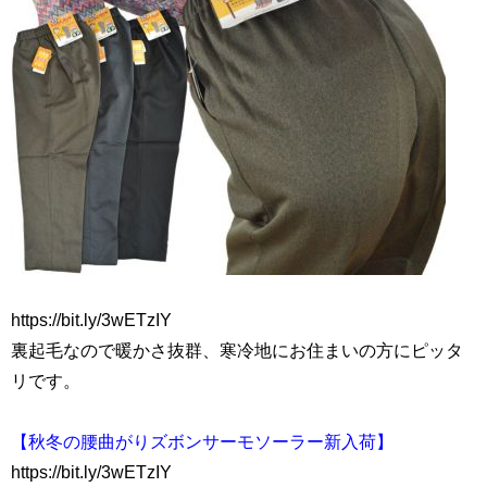
https://bit.ly/3wETzIY
裏起毛なので暖かさ抜群、寒冷地にお住まいの方にピッタ
リです。
【秋冬の腰曲がりズボンサーモソーラー新入荷】
https://bit.ly/3wETzIY