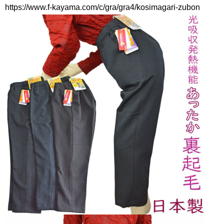
https://www.f-kayama.com/c/gra/gra4/kosimagari-zubon