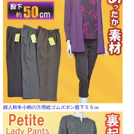
婦人秋冬小柄の方用総ゴムズボン股下５５㎝