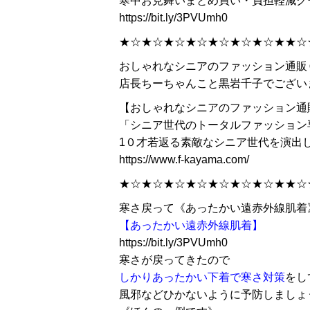
寒中お見舞いまとめ買い・負担軽減ク
https://bit.ly/3PVUmh0
★☆★☆★☆★☆★☆★☆★☆★★☆
おしゃれなシニアのファッション通販
店長ちーちゃんこと黒岩千子でござい
【おしゃれなシニアのファッション通
「シニア世代のトータルファッション
1０才若返る素敵なシニア世代を演出
https://www.f-kayama.com/
★☆★☆★☆★☆★☆★☆★☆★★☆
寒さ戻って《あったかい遠赤外線肌着
【あったかい遠赤外線肌着】
https://bit.ly/3PVUmh0
寒さが戻ってきたので
しかりあったかい下着で寒さ対策
をし
風邪などひかないように予防しましょ