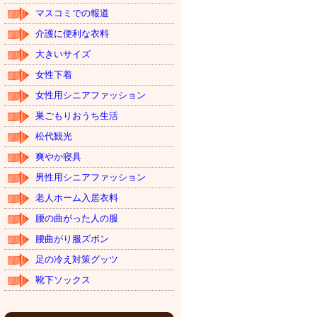
マスコミでの報道
介護に便利な衣料
大きいサイズ
女性下着
女性用シニアファッション
巣ごもりおうち生活
松代観光
爽やか寝具
男性用シニアファッション
老人ホーム入居衣料
腰の曲がった人の服
腰曲がり服ズボン
足の冷え対策グッツ
靴下ソックス