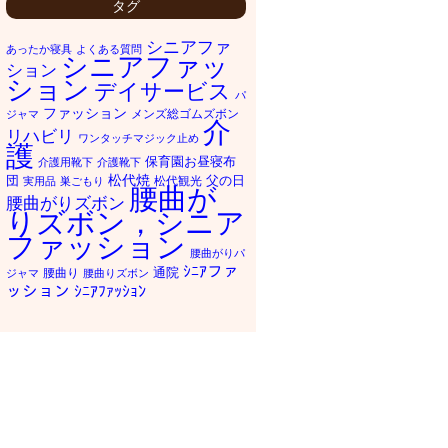
タグ
シニアファ
あったか寝具
よくある質問
シニアファッ
ション
ション
デイサービス
パ
ファッション
メンズ総ゴムズボン
ジャマ
介
リハビリ
ワンタッチマジック止め
護
保育園お昼寝布
介護用靴下
介護靴下
松代焼
団
父の日
松代観光
実用品
巣ごもり
腰曲が
腰曲がりズボン
りズボン，シニア
ファッション
腰曲がりパ
ｼﾆｱファ
通院
腰曲り
ジャマ
腰曲りズボン
ッション
ｼﾆｱﾌｧｯｼｮﾝ