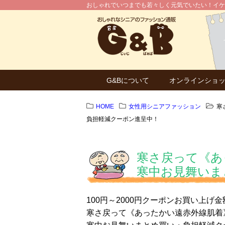
おしゃれでいつまでも若々しく元気でいたい！イケ
G&Bについて
オンラインショ
HOME
女性用シニアファッション
寒
負担軽減クーポン進呈中！
寒さ戻って《あ
寒中お見舞いま
100円～2000円クーポンお買い上げ
寒さ戻って《あったかい遠赤外線肌着