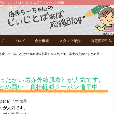
テルじぃじとばぁばのシニアファッション通販
ップ
ブログ
会社概要
スタッフ紹介
特定商取引法
さ戻って《あったかい遠赤外線肌着》が人気です。寒中お見舞いまとめ買い・
ったかい遠赤外線肌着》が人気です。
とめ買い・負担軽減クーポン進呈中！
金額に応じて進呈
》が人気です。