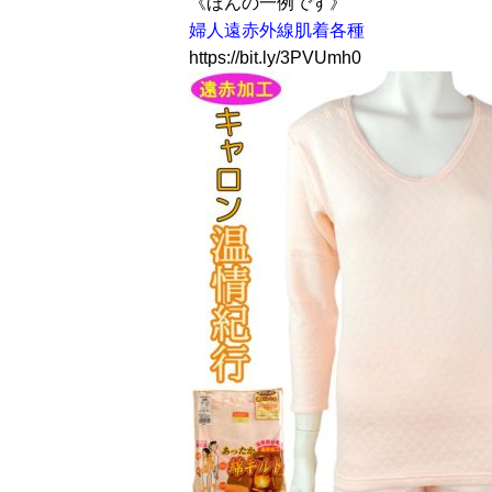
《ほんの一例です》
婦人遠赤外線肌着各種
https://bit.ly/3PVUmh0