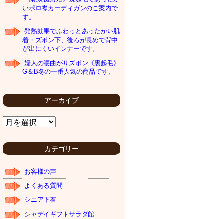
いポロ襟カーディガンのご案内で
す。
発熱効果でふわっとあったかい肌
着・ズボン下、後ろが長めで背中
が出にくいインナーです。
婦人の腰曲がりズボン《裏起毛》
G＆B冬の一番人気の商品です。
アーカイブ
ア
ー
カ
イ
カテゴリー
ブ
お客様の声
よくある質問
シニア下着
シャデイギフトサラダ館