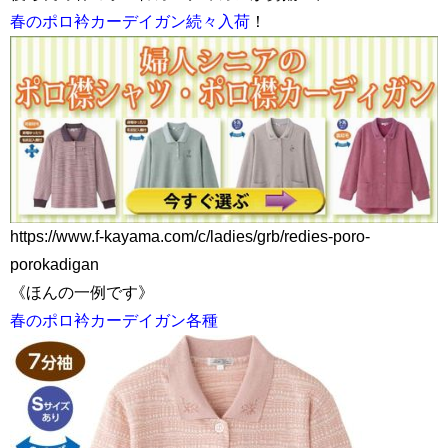
春のポロ衿カーデイガン続々入荷
！
https://www.f-kayama.com/c/ladies/grb/redies-poro-
porokadigan
《ほんの一例です》
春のポロ衿カーデイガン各種