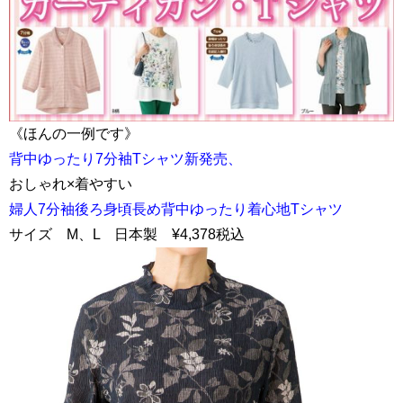
《ほんの一例です》
背中ゆったり7分袖Tシャツ新発売、
おしゃれ×着やすい
婦人7分袖後ろ身頃長め背中ゆったり着心地Tシャツ
サイズ M、L 日本製 ¥4,378税込