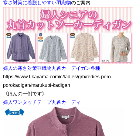
寒さ対策に着脱しやすい羽織物
のご案内
婦人の寒さ対策羽織物丸首カーデイガン各種
https://www.f-kayama.com/c/ladies/grb/redies-poro-
porokadigan/marukubi-kadigan
《ほんの一例です》
婦人ワンタッチテープ丸首カーディ