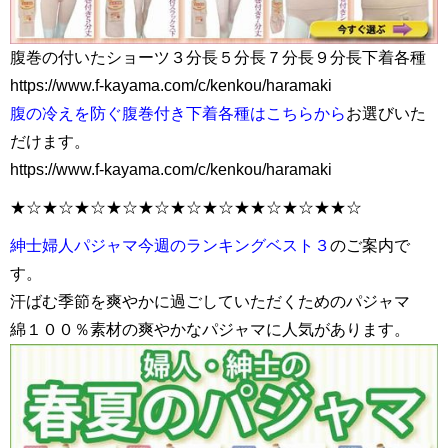
腹巻の付いたショーツ３分長５分長７分長９分長下着各種
https://www.f-kayama.com/c/kenkou/haramaki
腹の冷えを防ぐ腹巻付き下着各種はこちらから
お選びいた
だけます。
https://www.f-kayama.com/c/kenkou/haramaki
★☆★☆★☆★☆★☆★☆★☆★★☆★☆★★☆
紳士婦人パジャマ今週のランキングベスト３
のご案内で
す。
汗ばむ季節を爽やかに過ごしていただくためのパジャマ
綿１００％素材の爽やかなパジャマに人気があります。