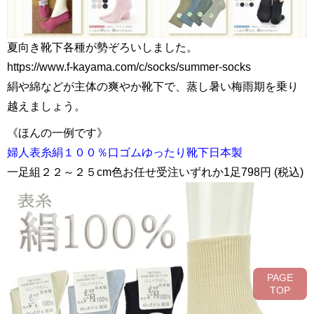
夏向き靴下各種が勢ぞろいしました。
https://www.f-kayama.com/c/socks/summer-socks
絹や綿などが主体の爽やか靴下で、蒸し暑い梅雨期を乗り
越えましょう。
《ほんの一例です》
婦人表糸絹１００％口ゴムゆったり靴下日本製
一足組２２～２５cm色お任せ受注いずれか1足798円 (税込)
PAGE
TOP