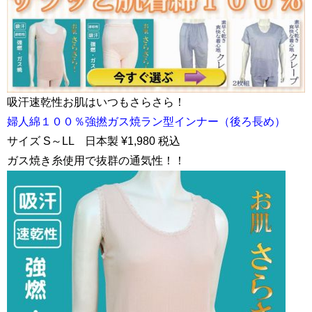
吸汗速乾性お肌はいつもさらさら！
婦人綿１００％強撚ガス焼ラン型インナー（後ろ長め）
サイズ S～LL 日本製 ¥1,980 税込
ガス焼き糸使用で抜群の通気性！！