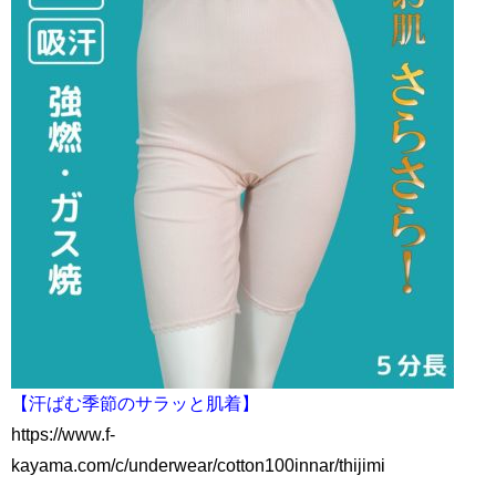
【汗ばむ季節のサラッと肌着】
https://www.f-
kayama.com/c/underwear/cotton100innar/thijimi