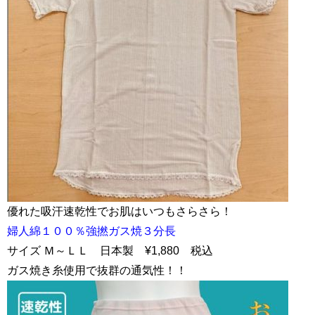
優れた吸汗速乾性でお肌はいつもさらさら！
婦人綿１００％強撚ガス焼３分長
サイズ Ｍ～ＬＬ 日本製 ¥1,880 税込
ガス焼き糸使用で抜群の通気性！！