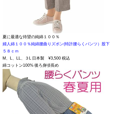
夏に最適な待望の純綿１００％
婦人綿１００％純綿腰曲りズボン(特許腰らくパンツ）股下
５８ｃｍ
M、L、LL、３L 日本製 ¥3,500 税込
綿コットン100% 後ろ身頃長め