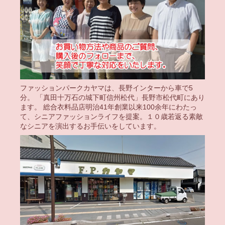
ファッションパークカヤマは、長野インターから車で5
分。 「真田十万石の城下町信州松代」長野市松代町にあり
ます。 総合衣料品店明治41年創業以来100余年にわたっ
て、シニアファッションライフを提案。１０歳若返る素敵
なシニアを演出するお手伝いをしています。