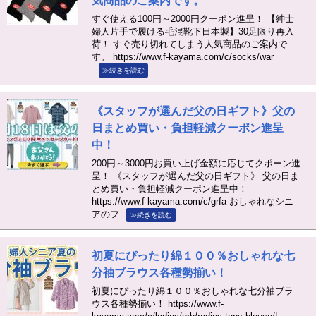
気商品のご案内です。
すぐ使える100円～2000円クーポン進呈！ 【紳士
婦人片手で履ける毛混靴下日本製】30足限り再入
荷！ すぐ売り切れてしまう人気商品のご案内で
す。 https://www.f-kayama.com/c/socks/war
≫続きを読む
《スタッフが選んだ父の日ギフト》父の
日まとめ買い・負担軽減クーポン進呈
中！
200円～3000円お買い上げ金額に応じてクポーン進
呈！ 《スタッフが選んだ父の日ギフト》 父の日ま
とめ買い・負担軽減クーポン進呈中！
https://www.f-kayama.com/c/grfa おしゃれなシニ
アのフ
≫続きを読む
初夏にぴったり綿１００％おしゃれな七
分袖ブラウス各種勢揃い！
初夏にぴったり綿１００％おしゃれな七分袖ブラ
ウス各種勢揃い！ https://www.f-