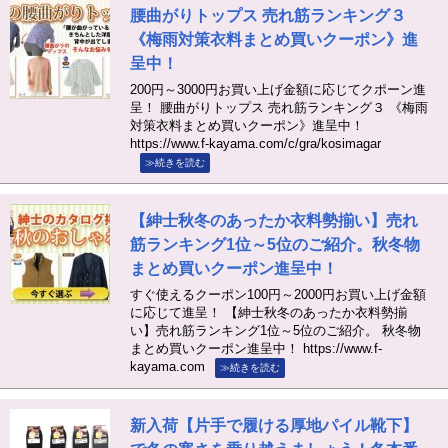
腰曲がりトップス 売れ筋ランキング３
《梅雨対策衣料まとめ買いクーポン》進
呈中！
200円～3000円お買い上げ金額に応じてクポーン進
呈！ 腰曲がりトップス 売れ筋ランキング３ 《梅雨
対策衣料まとめ買いクーポン》進呈中！
https://www.f-kayama.com/c/gra/kosimagar
≫続きを読む
【紳士秋冬のあったか衣料勢揃い】売れ
筋ランキング1位～5位のご紹介。秋冬物
まとめ買いクーポン進呈中！
すぐ使えるクーポン100円～2000円お買い上げ金額
に応じて進呈！ 【紳士秋冬のあったか衣料勢揃
い】売れ筋ランキング1位～5位のご紹介。 秋冬物
まとめ買いクーポン進呈中！ https://www.f-
kayama.com
≫続きを読む
新入荷【片手で履ける厚地パイル靴下】