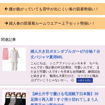
腰が曲がっていても背中が出にくい春の肌着勢揃い！
婦人春の部屋着ルームウエアー上下セット勢揃い！
関連記事
婦人大き目ボタンダブルガーゼ7分袖７分
丈パジャマ夏用M/L
こんにちは。 シニアファッションＧ＆Ｂ ちーち
ゃんです♪ 我が家の中1次男坊、可愛い人です。 ま
だまだ可愛い人です♪ 今月末も合同練習。練習試合
と続きます。 勉強も大変だけど、コツコツと積み
上げていこうじゃないか～。 心
≫続きを読む
【紳士片手で履ける毛混靴下日本製】30
足限り再入荷！すぐ売り切れてしまう人