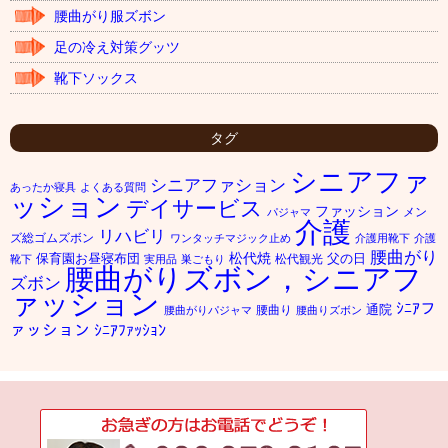
腰曲がり服ズボン
足の冷え対策グッツ
靴下ソックス
タグ
シニアファ
シニアファション
あったか寝具
よくある質問
ッション
デイサービス
ファッション
メン
パジャマ
介護
リハビリ
ズ総ゴムズボン
ワンタッチマジック止め
介護用靴下
介護
腰曲がり
松代焼
保育園お昼寝布団
父の日
松代観光
靴下
実用品
巣ごもり
腰曲がりズボン，シニアフ
ズボン
ァッション
ｼﾆｱフ
通院
腰曲り
腰曲がりパジャマ
腰曲りズボン
ァッション
ｼﾆｱﾌｧｯｼｮﾝ