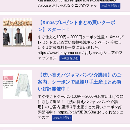
kayama.com/c/ladies/grb/radies-tops-blouse/L-
7blouse おしゃれなシニアのファッ
≫続きを読む
【Xmasプレゼントまとめ買いクーポ
ン】スタート！
すぐ使える100円～2000円クーポン進呈！ Xmasプ
レゼントまとめ買い負担軽減キャンペーン 今欲し
い冷え対策衣料を一堂に集めました。
https://www.f-kayama.com/ おしゃれなシニアのフ
ァッション
≫続きを読む
【洗い替えパジャマパンツ介護用】のご
案内、クーポンで里帰り手土産まとめ買
い好評開催中！
すぐ使えるクーポン100円～2000円お買い上げ金額
に応じて進呈！ 【洗い替えパジャマパンツ介護
用】のご案内 里帰り手土産まとめ買いクーポン好
評開催中！ https://bit.ly/3BBuS3m おしゃれなシニ
アのフ
≫続きを読む