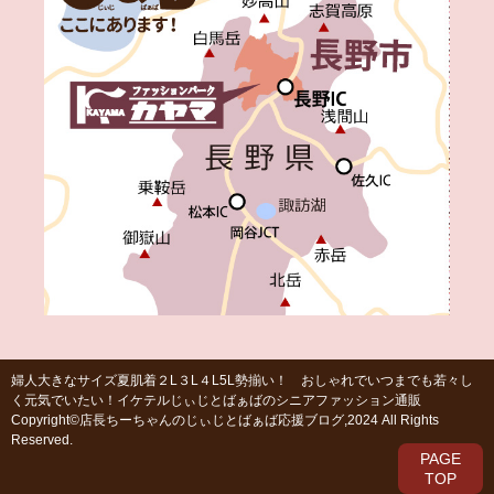
婦人大きなサイズ夏肌着２L３L４L5L勢揃い！ おしゃれでいつまでも若々し
く元気でいたい！イケテルじぃじとばぁばのシニアファッション通販
Copyright©店長ちーちゃんのじぃじとばぁば応援ブログ,2024 All Rights
Reserved.
PAGE
TOP