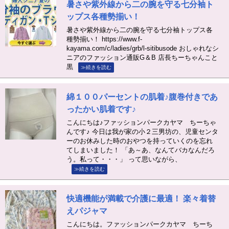
暑さや紫外線から二の腕を守る七分袖ト
ップス各種勢揃い！
暑さや紫外線から二の腕を守る七分袖トップス各
種勢揃い！ https://www.f-
kayama.com/c/ladies/grb/l-sitibusode おしゃれなシ
ニアのファッション通販G＆B 店長ちーちゃんこと
黒
≫続きを読む
綿１００パーセントの肌着♪腹巻付きであ
ったかい肌着です♪
こんにちは♪ファッションパークカヤマ ちーちゃ
んです♪ 今日は我が家の小２三男坊の、児童センタ
ーのお休みした時のおやつを持っていくのを忘れ
てしまいました！ 「あ～あ、なんてバカなんだろ
う。私って・・・」 って思いながら、
≫続きを読む
快適機能が満載で介護に最適！ 楽々着替
えパジャマ
こんにちは。ファッションパークカヤマ ちーち