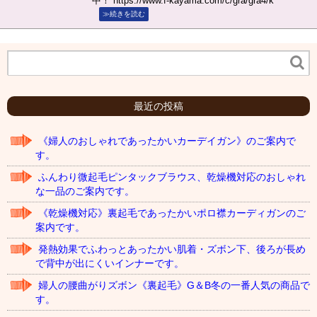
中！ https://www.f-kayama.com/c/gra/gra4/k
≫続きを読む
最近の投稿
《婦人のおしゃれであったかいカーデイガン》のご案内で
す。
ふんわり微起毛ピンタックブラウス、乾燥機対応のおしゃれ
な一品のご案内です。
《乾燥機対応》裏起毛であったかいポロ襟カーディガンのご
案内です。
発熱効果でふわっとあったかい肌着・ズボン下、後ろが長め
で背中が出にくいインナーです。
婦人の腰曲がりズボン《裏起毛》G＆B冬の一番人気の商品で
す。