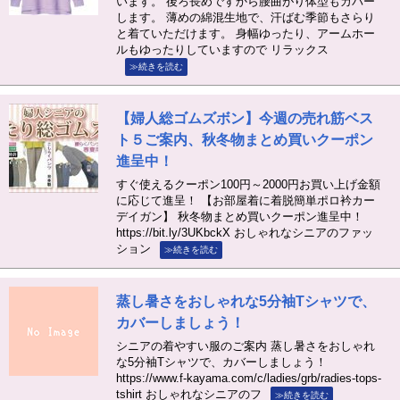
います。 後ろ長めですから腰曲がり体型もカバー
します。 薄めの綿混生地で、汗ばむ季節もさらり
と着ていただけます。 身幅ゆったり、アームホー
ルもゆったりしていますので リラックス
≫続きを読む
【婦人総ゴムズボン】今週の売れ筋ベス
ト５ご案内、秋冬物まとめ買いクーポン
進呈中！
すぐ使えるクーポン100円～2000円お買い上げ金額
に応じて進呈！ 【お部屋着に着脱簡単ポロ衿カー
デイガン】 秋冬物まとめ買いクーポン進呈中！
https://bit.ly/3UKbckX おしゃれなシニアのファッ
ション
≫続きを読む
蒸し暑さをおしゃれな5分袖Tシャツで、
カバーしましょう！
シニアの着やすい服のご案内 蒸し暑さをおしゃれ
な5分袖Tシャツで、カバーしましょう！
https://www.f-kayama.com/c/ladies/grb/radies-tops-
tshirt おしゃれなシニアのフ
≫続きを読む