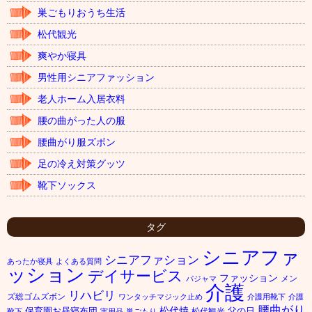
巣ごもりおうち生活
松代観光
爽やか寝具
男性用シニアファッション
老人ホーム入居衣料
腰の曲がった人の服
腰曲がり服ズボン
足の冷え対策グッツ
靴下ソックス
タグ
シニアファ
シニアファション
あったか寝具
よくある質問
ッション
デイサービス
ファッション
メン
パジャマ
介護
リハビリ
ズ総ゴムズボン
ワンタッチマジック止め
介護用靴下
介護
腰曲がり
松代焼
保育園お昼寝布団
父の日
松代観光
靴下
実用品
巣ごもり