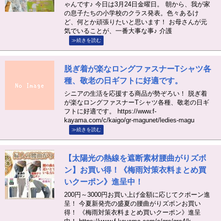
ゃんです♪ 今日は3月24日金曜日。 朝から、我が家
の息子たちの小学校のクラス発表。色々あるけ
ど、何とか頑張りたいと思います！ お母さんが元
気でいることが、一番大事な事♪ 介護
≫続きを読む
脱ぎ着が楽なロングファスナーTシャツ各
種、敬老の日ギフトに好適です。
シニアの生活を応援する商品が勢ぞろい！ 脱ぎ着
が楽なロングファスナーTシャツ各種、敬老の日ギ
フトに好適です。 https://www.f-
kayama.com/c/kaigo/gr-magunet/ledies-magu
≫続きを読む
【太陽光の熱線を遮断素材腰曲がりズボ
ン】お買い得！《梅雨対策衣料まとめ買
いクーポン》進呈中！
200円～3000円お買い上げ金額に応じてクポーン進
呈！ 今夏新発売の盛夏の腰曲がりズボンお買い
得！ 《梅雨対策衣料まとめ買いクーポン》進呈