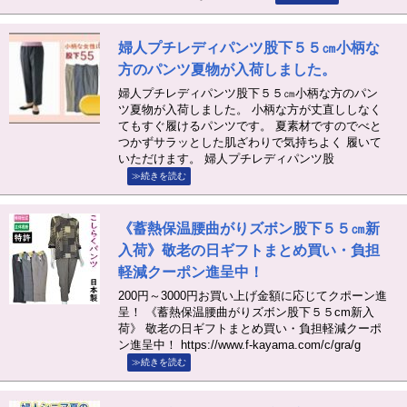
婦人プチレディパンツ股下５５㎝小柄な
方のパンツ夏物が入荷しました。
婦人プチレディパンツ股下５５㎝小柄な方のパン
ツ夏物が入荷しました。 小柄な方が丈直ししなく
てもすぐ履けるパンツです。 夏素材ですのでべと
つかずサラッとした肌ざわりで気持ちよく 履いて
いただけます。 婦人プチレディパンツ股
≫続きを読む
《蓄熱保温腰曲がりズボン股下５５㎝新
入荷》敬老の日ギフトまとめ買い・負担
軽減クーポン進呈中！
200円～3000円お買い上げ金額に応じてクポーン進
呈！ 《蓄熱保温腰曲がりズボン股下５５cm新入
荷》 敬老の日ギフトまとめ買い・負担軽減クーポ
ン進呈中！ https://www.f-kayama.com/c/gra/g
≫続きを読む