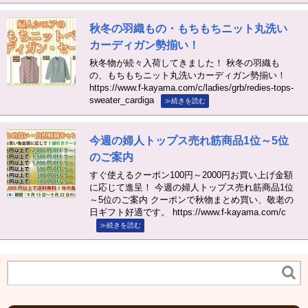
秋冬の羽織もの・もちもちニット丸洗い
カーディガン勢揃い！
秋冬物が続々入荷してきました！ 秋冬の羽織も
の、もちもちニット丸洗いカーディガン勢揃い！
https://www.f-kayama.com/c/ladies/grb/redies-tops-
sweater_cardiga
≫続きを読む
今週の婦人トップス売れ筋商品1位～5位
のご案内
すぐ使えるクーポン100円～2000円お買い上げ金額
に応じて進呈！ 今週の婦人トップス売れ筋商品1位
～5位のご案内 クーポンで秋物まとめ買い、敬老の
日ギフト好適です。 https://www.f-kayama.com/c
≫続きを読む