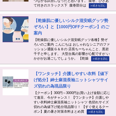
つながる試合になったと思います。 腹巻、ひざあ
て付きのスラックス下 腹巻部分は
≫続きを読む
【乾燥肌に優しいシルク混安眠グッツ勢
ぞろい】と【1000円OFFクーポン】のご
案内
【乾燥肌に優しいシルク混安眠グッツ各種】勢ぞ
ろいのご案内 こんにちは おしゃれなシニアのファ
ッション通販Ｇ＆Ｂの 店長ちーちゃんこと、黒岩
千子と申します。 大型台風の影響が心配ですが い
かががお過ごしでしょうか。 【乾燥
≫続きを読む
【ワンタッチ】介護しやすい衣料【値下
げ処分】紳士麻混長袖ニットシャツサイ
ズ切れの為現品限り
【クーポン】300円～3000円お買い上げ金額に応じ
て進呈、今がチャンス！ 【ワンタッチ】介護しや
すい衣料紳士麻混長袖ニットシャツ 色切れサイズ
切れの為値下げ処分現品限り！ 【すぐ使えるクー
ポン】夏の暑さ対策衣料まとめ買
≫続きを読む