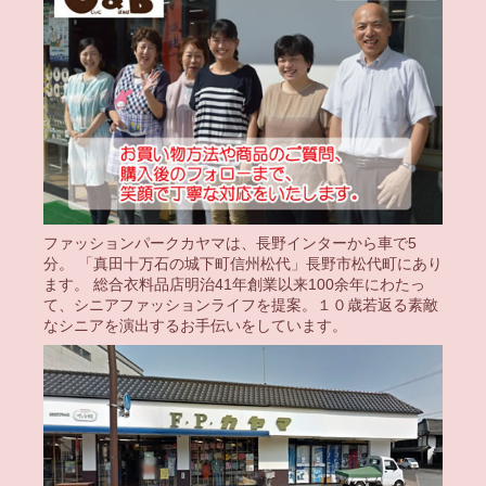
ファッションパークカヤマは、長野インターから車で5
分。 「真田十万石の城下町信州松代」長野市松代町にあり
ます。 総合衣料品店明治41年創業以来100余年にわたっ
て、シニアファッションライフを提案。１０歳若返る素敵
なシニアを演出するお手伝いをしています。