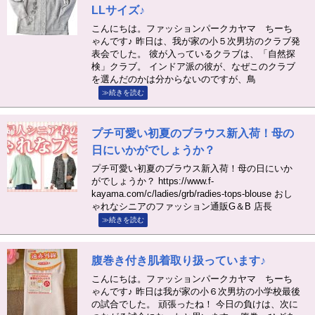
LLサイズ♪
こんにちは。ファッションパークカヤマ ちーち
ゃんです♪ 昨日は、我が家の小５次男坊のクラブ発
表会でした。 彼が入っているクラブは、「自然探
検」クラブ。 インドア派の彼が、なぜこのクラブ
を選んだのかは分からないのですが、鳥
≫続きを読む
プチ可愛い初夏のブラウス新入荷！母の
日にいかがでしょうか？
プチ可愛い初夏のブラウス新入荷！母の日にいか
がでしょうか？ https://www.f-
kayama.com/c/ladies/grb/radies-tops-blouse おし
ゃれなシニアのファッション通販G＆B 店長
≫続きを読む
腹巻き付き肌着取り扱っています♪
こんにちは。ファッションパークカヤマ ちーち
ゃんです♪ 昨日は我が家の小６次男坊の小学校最後
の試合でした。 頑張ったね！ 今日の負けは、次に