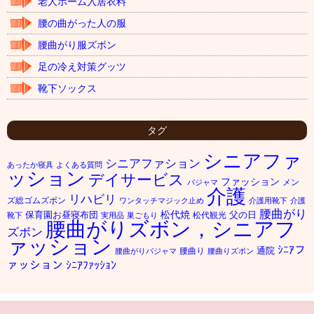
老人ホーム入居衣料
腰の曲がった人の服
腰曲がり服ズボン
足の冷え対策グッツ
靴下ソックス
タグ
シニアファ
シニアファション
あったか寝具
よくある質問
ッション
デイサービス
ファッション
メン
パジャマ
介護
リハビリ
ズ総ゴムズボン
ワンタッチマジック止め
介護用靴下
介護
腰曲がり
松代焼
保育園お昼寝布団
父の日
松代観光
靴下
実用品
巣ごもり
腰曲がりズボン，シニアフ
ズボン
ァッション
ｼﾆｱフ
通院
腰曲り
腰曲がりパジャマ
腰曲りズボン
ァッション
ｼﾆｱﾌｧｯｼｮﾝ