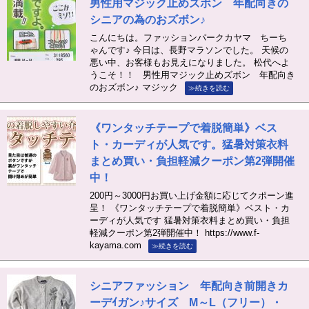
男性用マジック止めズボン 年配向きの
シニアの為のおズボン♪
こんにちは。ファッションパークカヤマ ちーち
ゃんです♪ 今日は、長野マラソンでした。 天候の
悪い中、お客様もお見えになりました。 松代へよ
うこそ！！ 男性用マジック止めズボン 年配向き
のおズボン♪ マジック
≫続きを読む
《ワンタッチテープで着脱簡単》ベス
ト・カーディが人気です。猛暑対策衣料
まとめ買い・負担軽減クーポン第2弾開催
中！
200円～3000円お買い上げ金額に応じてクポーン進
呈！ 《ワンタッチテープで着脱簡単》ベスト・カ
ーディが人気です 猛暑対策衣料まとめ買い・負担
軽減クーポン第2弾開催中！ https://www.f-
kayama.com
≫続きを読む
シニアファッション 年配向き前開きカ
ーデｲガン♪サイズ M～L（フリー）・