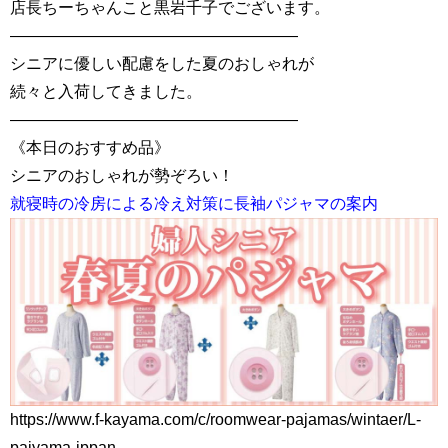
店長ちーちゃんこと黒岩千子でございます。
——————————————————
シニアに優しい配慮をした夏のおしゃれが
続々と入荷してきました。
——————————————————
《本日のおすすめ品》
シニアのおしゃれが勢ぞろい！
就寝時の冷房による冷え対策に長袖パジャマの案内
https://www.f-kayama.com/c/roomwear-pajamas/wintaer/L-
pajyama-ippan