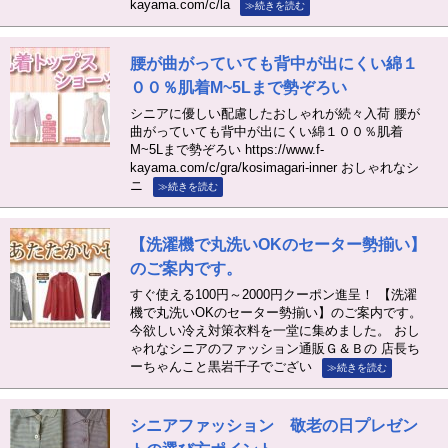
kayama.com/c/la
≫続きを読む
腰が曲がっていても背中が出にくい綿１
００％肌着M~5Lまで勢ぞろい
シニアに優しい配慮したおしゃれが続々入荷 腰が
曲がっていても背中が出にくい綿１００％肌着
M~5Lまで勢ぞろい https://www.f-
kayama.com/c/gra/kosimagari-inner おしゃれなシ
ニ
≫続きを読む
【洗濯機で丸洗いOKのセーター勢揃い】
のご案内です。
すぐ使える100円～2000円クーポン進呈！ 【洗濯
機で丸洗いOKのセーター勢揃い】のご案内です。
今欲しい冷え対策衣料を一堂に集めました。 おし
ゃれなシニアのファッション通販Ｇ＆Ｂの 店長ち
ーちゃんこと黒岩千子でござい
≫続きを読む
シニアファッション 敬老の日プレゼン