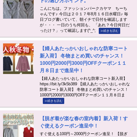
トの選び方ポイント。
こんにちは。ファッションパークカヤマ ちーち
ゃんです♪ 今日は２０１７年8月１６日水曜日♪ 毎
日ブログ書いていて、朝イチで日付を確認します
が・・・ 一日のうち何回も、 「あれ？今日何日だ
ったけ？」って確認します(^_^;
≫続きを読む
【婦人あたっかいおしゃれな防寒コート
新入荷】 冬物まとめ買いのチャンス！
1000円2000円3000円OFFクーポン１１
月８日まで進呈中！
【婦人あたっかいおしゃれな防寒コート新入荷】
https://bit.ly/3k5b389 【婦人あたっかいおしゃれな
防寒コート新入荷】 冬物まとめ買いのチャンス！
1000円2000円3000円OFFクーポン１１月８日ま
≫続きを読む
【脱ぎ着が楽な春の室内着】新入荷！す
ぐ使えるクーポン進呈中！
すぐ使える100円～2000円クーポン進呈！ 【脱ぎ