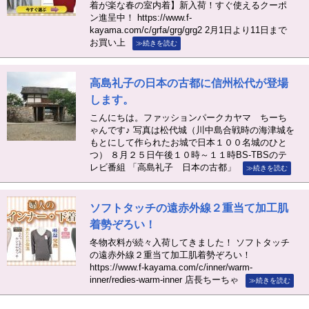
着が楽な春の室内着】新入荷！すぐ使えるクーポ
ン進呈中！ https://www.f-
kayama.com/c/grfa/grg/grg2 2月1日より11日まで
お買い上
≫続きを読む
高島礼子の日本の古都に信州松代が登場
します。
こんにちは。ファッションパークカヤマ ちーち
ゃんです♪ 写真は松代城（川中島合戦時の海津城を
もとにして作られたお城で日本１００名城のひと
つ） ８月２５日午後１０時～１１時BS-TBSのテ
レビ番組 「高島礼子 日本の古都」
≫続きを読む
ソフトタッチの遠赤外線２重当て加工肌
着勢ぞろい！
冬物衣料が続々入荷してきました！ ソフトタッチ
の遠赤外線２重当て加工肌着勢ぞろい！
https://www.f-kayama.com/c/inner/warm-
inner/redies-warm-inner 店長ちーちゃ
≫続きを読む