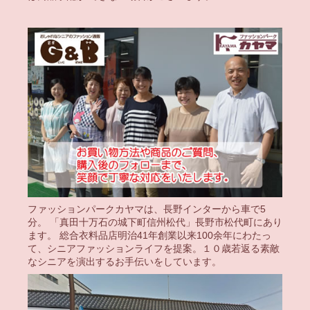
ファッションパークカヤマは、長野インターから車で5
分。 「真田十万石の城下町信州松代」長野市松代町にあり
ます。 総合衣料品店明治41年創業以来100余年にわたっ
て、シニアファッションライフを提案。１０歳若返る素敵
なシニアを演出するお手伝いをしています。