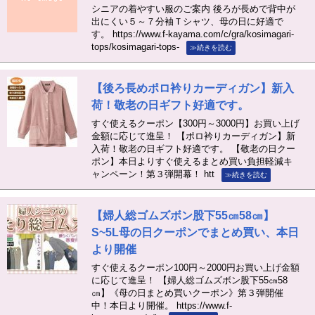
シニアの着やすい服のご案内 後ろが長めで背中が
出にくい５～７分袖Ｔシャツ、母の日に好適で
す。 https://www.f-kayama.com/c/gra/kosimagari-
tops/kosimagari-tops-
≫続きを読む
【後ろ長めポロ衿りカーディガン】新入
荷！敬老の日ギフト好適です。
すぐ使えるクーポン【300円～3000円】お買い上げ
金額に応じて進呈！ 【ポロ衿りカーディガン】新
入荷！敬老の日ギフト好適です。 【敬老の日クー
ポン】本日よりすぐ使えるまとめ買い負担軽減キ
ャンペーン！第３弾開幕！ htt
≫続きを読む
【婦人総ゴムズボン股下55㎝58㎝】
S~5L母の日クーポンでまとめ買い、本日
より開催
すぐ使えるクーポン100円～2000円お買い上げ金額
に応じて進呈！ 【婦人総ゴムズボン股下55㎝58
㎝】《母の日まとめ買いクーポン》第３弾開催
中！本日より開催。 https://www.f-