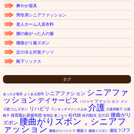
爽やか寝具
男性用シニアファッション
老人ホーム入居衣料
腰の曲がった人の服
腰曲がり服ズボン
足の冷え対策グッツ
靴下ソックス
タグ
シニアファ
シニアファション
あったか寝具
よくある質問
ッション
デイサービス
ファッション
メン
パジャマ
介護
リハビリ
ズ総ゴムズボン
ワンタッチマジック止め
介護用靴下
介護
腰曲がり
松代焼
保育園お昼寝布団
父の日
松代観光
靴下
実用品
巣ごもり
腰曲がりズボン，シニアフ
ズボン
ァッション
ｼﾆｱフ
通院
腰曲り
腰曲がりパジャマ
腰曲りズボン