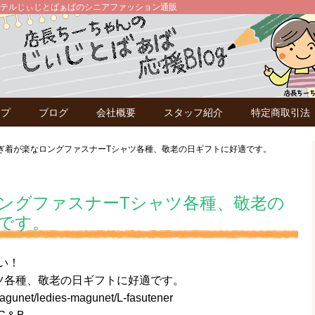
テルじぃじとばぁばのシニアファッション通販
ップ
ブログ
会社概要
スタッフ紹介
特定商取引法
ぎ着が楽なロングファスナーTシャツ各種、敬老の日ギフトに好適です。
ングファスナーTシャツ各種、敬老の
です。
い！
ツ各種、敬老の日ギフトに好適です。
agunet/ledies-magunet/L-fasutener