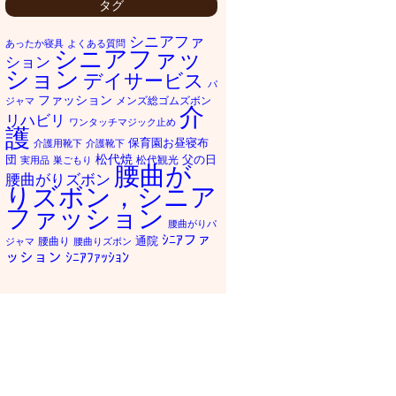
タグ
シニアファ
あったか寝具
よくある質問
シニアファッ
ション
ション
デイサービス
パ
ファッション
メンズ総ゴムズボン
ジャマ
介
リハビリ
ワンタッチマジック止め
護
保育園お昼寝布
介護用靴下
介護靴下
松代焼
団
父の日
松代観光
実用品
巣ごもり
腰曲が
腰曲がりズボン
りズボン，シニア
ファッション
腰曲がりパ
ｼﾆｱファ
通院
腰曲り
ジャマ
腰曲りズボン
ッション
ｼﾆｱﾌｧｯｼｮﾝ