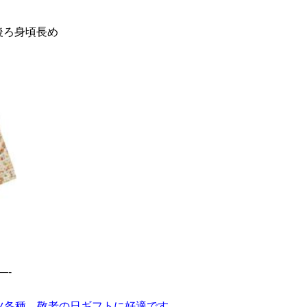
後ろ身頃長め
—-
ツ各種、敬老の日ギフトに好適です。