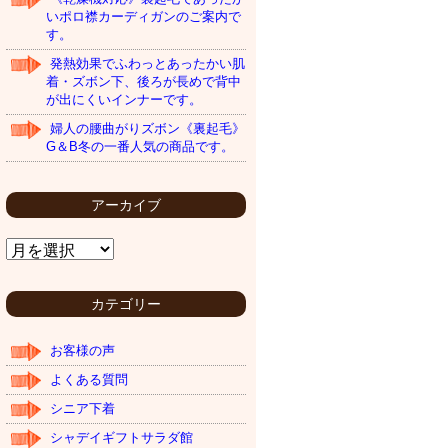
いポロ襟カーディガンのご案内で
す。
発熱効果でふわっとあったかい肌
着・ズボン下、後ろが長めで背中
が出にくいインナーです。
婦人の腰曲がりズボン《裏起毛》
G＆B冬の一番人気の商品です。
アーカイブ
ア
ー
カ
イ
カテゴリー
ブ
お客様の声
よくある質問
シニア下着
シャデイギフトサラダ館