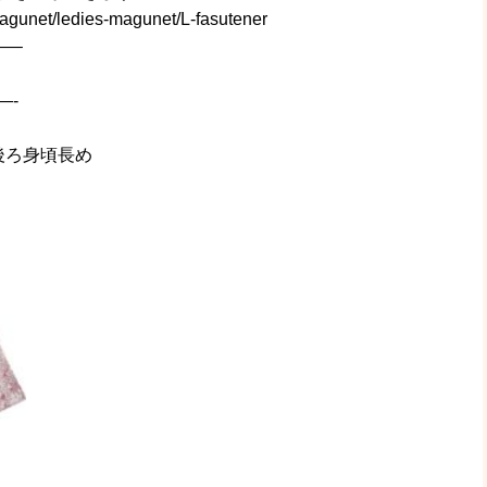
agunet/ledies-magunet/L-fasutener
—–
—-
後ろ身頃長め