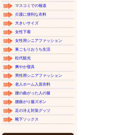
マスコミでの報道
介護に便利な衣料
大きいサイズ
女性下着
女性用シニアファッション
巣ごもりおうち生活
松代観光
爽やか寝具
男性用シニアファッション
老人ホーム入居衣料
腰の曲がった人の服
腰曲がり服ズボン
足の冷え対策グッツ
靴下ソックス