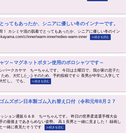
とってもあったか、シニアに優しい冬のインナーです。
荷！ カシミヤ混の肌着でとってもあったか、シニアに優しい冬のイン
yama.com/c/inner/warm-inner/redies-warm-inner
≫続きを読む
ャツ～マグネットボタン使用のポロシャツです～
ンパークカヤマ ちーちゃんです。 今日は土曜日で、我が家の息子た
ため、大忙し(-_-;) そのため、予約投稿です☆ 長男が中学に入学して
大忙し。 でも、
≫続きを読む
ゴムズボン日本製ゴム入れ替え口付（令和元年8月２７
ァッション通販Ｇ＆Ｂ ちーちゃんです。 昨日の世界柔道選手権大会
手の最後まであきらめない姿勢。 高１長男と一緒に見ました！ 録画し
と一緒に夜見たそうです
≫続きを読む