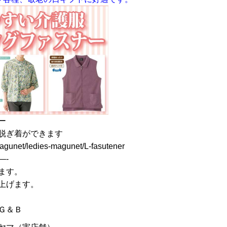
ー
脱ぎ着ができます
agunet/ledies-magunet/L-fasutener
—-
ます。
上げます。
Ｇ＆Ｂ