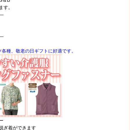
G＆B
ます。
—
—
ツ各種、敬老の日ギフトに好適です。
ー
脱ぎ着ができます