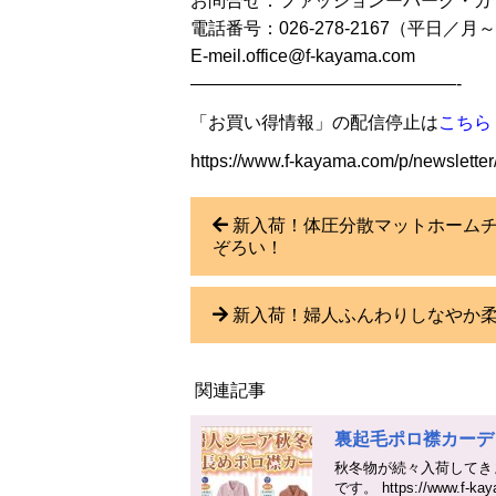
お問合せ：ファッションーパーク・カ
電話番号：026-278-2167（平日／月～金
E-meil.office@f-kayama.com
———————————————-
「お買い得情報」の配信停止は
こちら
https://www.f-kayama.com/p/newsletter
新入荷！体圧分散マットホーム
ぞろい！
新入荷！婦人ふんわりしなやか
関連記事
裏起毛ポロ襟カーデ
秋冬物が続々入荷してき
です。 https://www.f-kaya