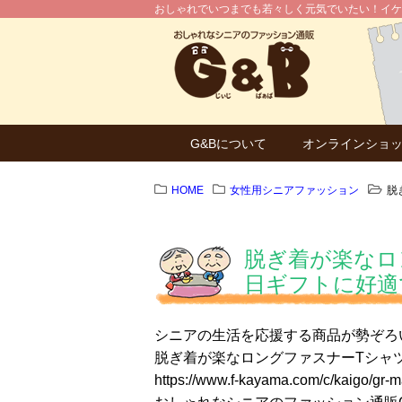
おしゃれでいつまでも若々しく元気でいたい！イケ
G&Bについて
オンラインショ
HOME
女性用シニアファッション
脱
脱ぎ着が楽なロ
日ギフトに好適
シニアの生活を応援する商品が勢ぞろ
脱ぎ着が楽なロングファスナーTシャ
https://www.f-kayama.com/c/kaigo/gr-m