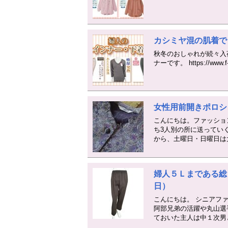
カシミヤ混の肌着で
秋冬のおしゃれが続々入
ナーです。 https://www.f-ka
女性用前開きポロシ
こんにちは。ファッショ
ち3人別の所に送っていく
から、土曜日・日曜日は
婦人５Ｌまである総
日）
こんにちは。 シニアフ
阿部兄弟の活躍や丸山選
ておいた主人は中１次男