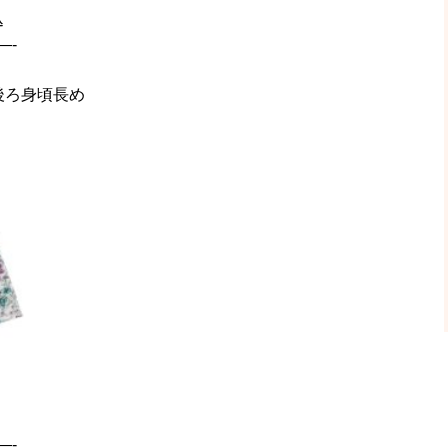
込
—-
後ろ身頃長め
—-