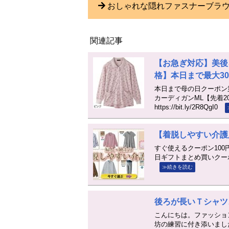
おしゃれな隠れファスナーブラ
関連記事
【お急ぎ対応】美後
格】本日まで最大30
本日まで母の日クーポン第
カーディガンML【先着
https://bit.ly/2R8QgI0
【着脱しやすい介護
すぐ使えるクーポン100
日ギフトまとめ買いクーポン第４弾開
≫続きを読む
後ろが長いＴシャツ
こんにちは。ファッショ
坊の練習に付き添いまし