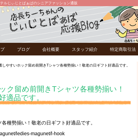
テルじぃじとばぁばのシニアファッション通販
ップ
ブログ
会社概要
スタッフ紹介
特定商取引法
護しやすいホック留め前開きTシャツ各種勢揃い！敬老の日ギフト好適品です。
ック留め前開きTシャツ各種勢揃い！
好適品です。
ツ各種勢揃い！敬老の日ギフト好適品です。
magunet/ledies-magunet/l-hook