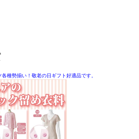
込
-
ツ各種勢揃い！敬老の日ギフト好適品です。