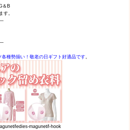
G＆B
ます。
—
—
ツ各種勢揃い！敬老の日ギフト好適品です
。
magunet/ledies-magunet/l-hook