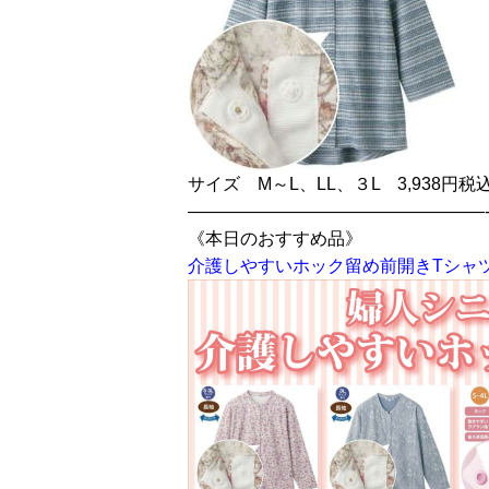
サイズ M～L、LL、３L 3,938円税
—————————————————
《本日のおすすめ品》
介護しやすいホック留め前開きTシャ