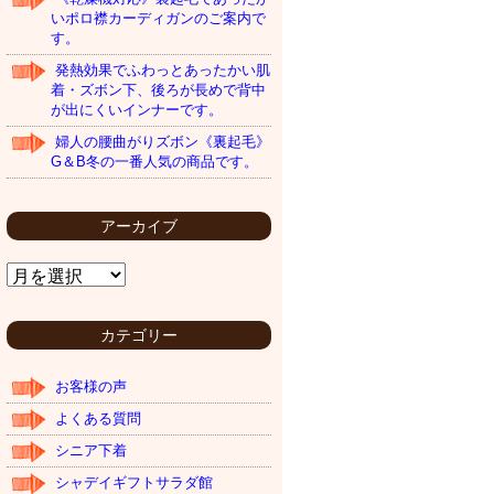
いポロ襟カーディガンのご案内で
す。
発熱効果でふわっとあったかい肌
着・ズボン下、後ろが長めで背中
が出にくいインナーです。
婦人の腰曲がりズボン《裏起毛》
G＆B冬の一番人気の商品です。
アーカイブ
ア
ー
カ
イ
カテゴリー
ブ
お客様の声
よくある質問
シニア下着
シャデイギフトサラダ館