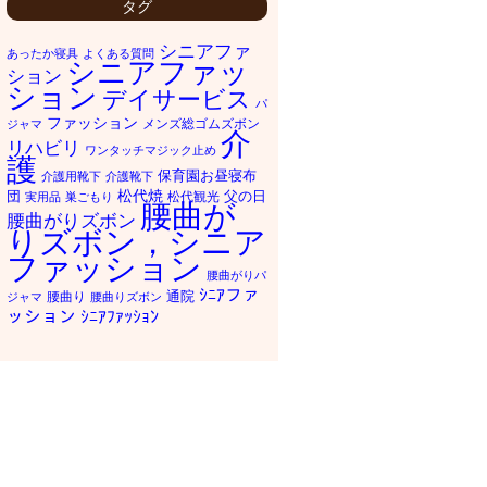
タグ
シニアファ
あったか寝具
よくある質問
シニアファッ
ション
ション
デイサービス
パ
ファッション
メンズ総ゴムズボン
ジャマ
介
リハビリ
ワンタッチマジック止め
護
保育園お昼寝布
介護用靴下
介護靴下
松代焼
団
父の日
松代観光
実用品
巣ごもり
腰曲が
腰曲がりズボン
りズボン，シニア
ファッション
腰曲がりパ
ｼﾆｱファ
通院
腰曲り
ジャマ
腰曲りズボン
ッション
ｼﾆｱﾌｧｯｼｮﾝ