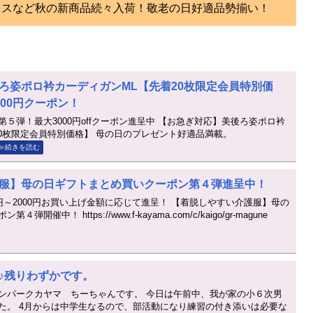
ウスなど秋の新商品続々入荷！敬老の日好適品勢揃い！
ろ姿ポロ衿カーディガンML【先着20枚限定会員特別価
00円クーポン！
５弾！最大3000円offクーポン進呈中 【お急ぎ対応】美後ろ姿ポロ衿
20枚限定会員特別価格】 母の日のプレゼント好適品満載。
≫続きを読む
服】母の日ギフトまとめ買いクーポン第４弾進呈中！
円～2000円お買い上げ金額に応じて進呈！ 【着脱しやすい介護服】母の
催中！ https://www.f-kayama.com/c/kaigo/gr-magune
♪残りわずかです。
ンパークカヤマ ちーちゃんです。 今日は午前中、我が家の小６次男
た。 4月からは中学生なるので、部活動になり練習の付き添いは必要な