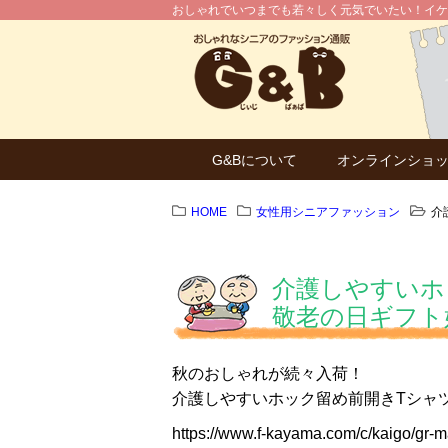
おしゃれでいつまでも若々しく元気でいたい！イケ
G&Bについて
オンラインショ
HOME
女性用シニアファッション
介
介護しやすいホ
敬老の日ギフト
秋のおしゃれが続々入荷！
介護しやすいホック留め前開きTシャ
https://www.f-kayama.com/c/kaigo/gr-