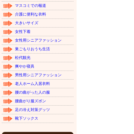
マスコミでの報道
介護に便利な衣料
大きいサイズ
女性下着
女性用シニアファッション
巣ごもりおうち生活
松代観光
爽やか寝具
男性用シニアファッション
老人ホーム入居衣料
腰の曲がった人の服
腰曲がり服ズボン
足の冷え対策グッツ
靴下ソックス