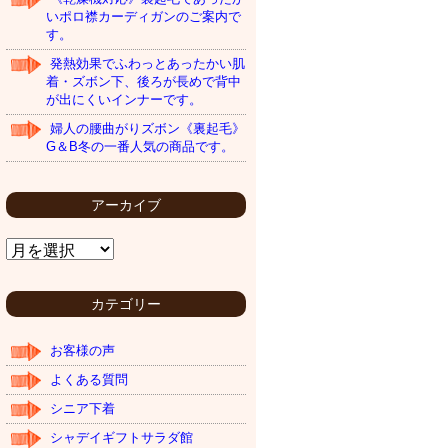
いポロ襟カーディガンのご案内で
す。
発熱効果でふわっとあったかい肌
着・ズボン下、後ろが長めで背中
が出にくいインナーです。
婦人の腰曲がりズボン《裏起毛》
G＆B冬の一番人気の商品です。
アーカイブ
ア
ー
カ
イ
カテゴリー
ブ
お客様の声
よくある質問
シニア下着
シャデイギフトサラダ館