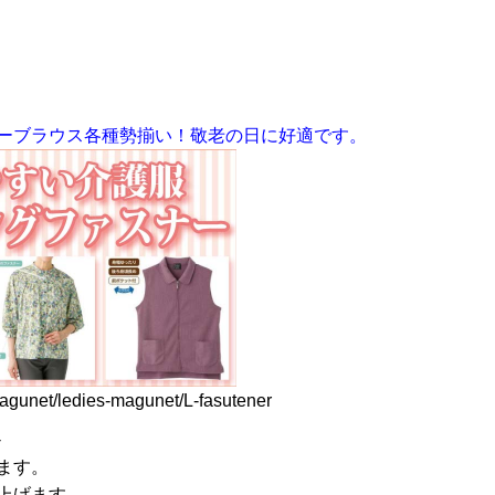
ーブラウス各種勢揃い！敬老の日に好適です。
agunet/ledies-magunet/L-fasutener
-
ます。
上げます。