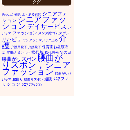
タグ
シニアファ
あったか寝具
よくある質問
シニアファッ
ション
ション
デイサービス
パ
ファッション
メンズ総ゴムズボン
ジャマ
介
リハビリ
ワンタッチマジック止め
護
保育園お昼寝布
介護用靴下
介護靴下
松代焼
団
父の日
松代観光
実用品
巣ごもり
腰曲が
腰曲がりズボン
りズボン，シニア
ファッション
腰曲がりパ
ｼﾆｱファ
通院
腰曲り
ジャマ
腰曲りズボン
ッション
ｼﾆｱﾌｧｯｼｮﾝ