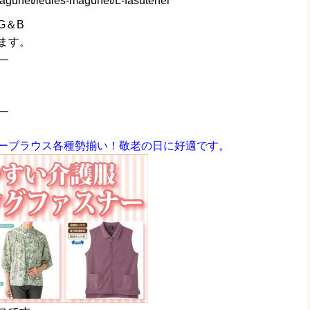
agunet/ledies-magunet/L-fasutener
G＆B
ます。
—
—
ーブラウス各種勢揃い！敬老の日に好適です。