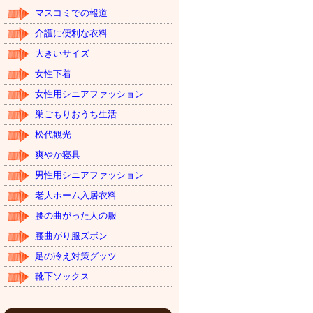
マスコミでの報道
介護に便利な衣料
大きいサイズ
女性下着
女性用シニアファッション
巣ごもりおうち生活
松代観光
爽やか寝具
男性用シニアファッション
老人ホーム入居衣料
腰の曲がった人の服
腰曲がり服ズボン
足の冷え対策グッツ
靴下ソックス