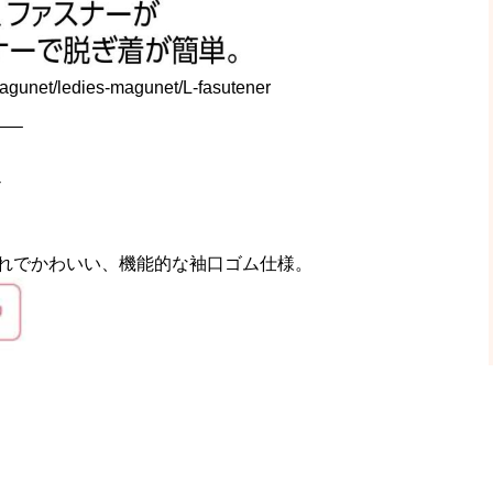
agunet/ledies-magunet/L-fasutener
—–
-
れでかわいい、機能的な袖口ゴム仕様。