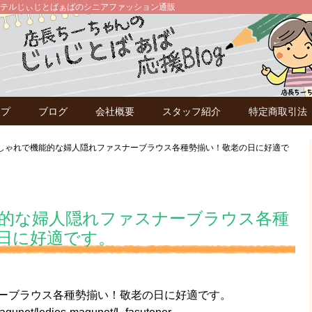
テルじぃじとばぁばのシニアファッション通販
ップ
ブログ
会社概要
スタッフ紹介
特定商取引法
しゃれで機能的な婦人隠れファスナーブラウス各種勢揃い！敬老の日に好適で
的な婦人隠れファスナーブラウス各種
日に好適です。
ーブラウス各種勢揃い！敬老の日に好適です。