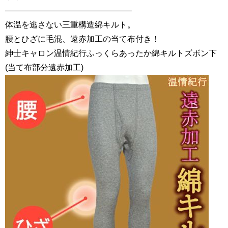
———————————————–
体温を逃さない三重構造綿キルト。
腰とひざに毛混、遠赤加工の当て布付き！
紳士キャロン温情紀行ふっくらあったか綿キルトズボン下
(当て布部分遠赤加工)