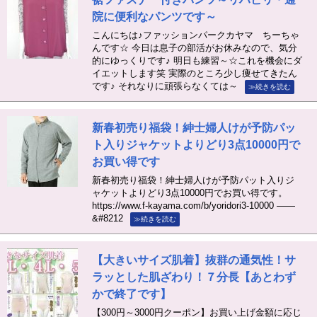
院に便利なパンツです～
こんにちは♪ファッションパークカヤマ ちーちゃ
んです☆ 今日は息子の部活がお休みなので、気分
的にゆっくりです♪ 明日も練習～☆これを機会にダ
イエットします笑 実際のところ少し痩せてきたん
です♪ それなりに頑張らなくては～
≫続きを読む
新春初売り福袋！紳士婦人けが予防パッ
ト入りジャケットよりどり3点10000円で
お買い得です
新春初売り福袋！紳士婦人けが予防パット入りジ
ャケットよりどり3点10000円でお買い得です。
https://www.f-kayama.com/b/yoridori3-10000 ——
&#8212
≫続きを読む
【大きいサイズ肌着】抜群の通気性！サ
ラッとした肌ざわり！７分長【あとわず
かで終了です】
【300円～3000円クーポン】お買い上げ金額に応じ