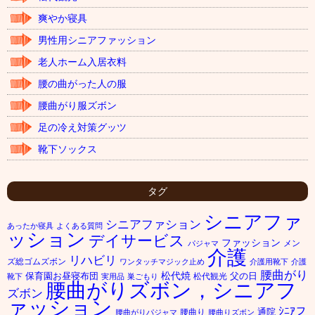
爽やか寝具
男性用シニアファッション
老人ホーム入居衣料
腰の曲がった人の服
腰曲がり服ズボン
足の冷え対策グッツ
靴下ソックス
タグ
シニアファ
シニアファション
あったか寝具
よくある質問
ッション
デイサービス
ファッション
メン
パジャマ
介護
リハビリ
ズ総ゴムズボン
ワンタッチマジック止め
介護用靴下
介護
腰曲がり
松代焼
保育園お昼寝布団
父の日
松代観光
靴下
実用品
巣ごもり
腰曲がりズボン，シニアフ
ズボン
ァッション
ｼﾆｱフ
通院
腰曲り
腰曲がりパジャマ
腰曲りズボン