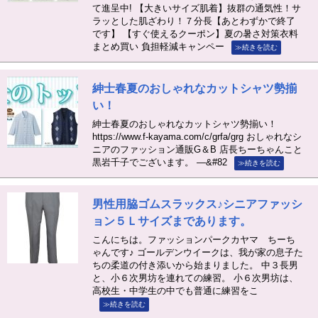
て進呈中! 【大きいサイズ肌着】抜群の通気性！サ
ラッとした肌ざわり！７分長【あとわずかで終了
です】 【すぐ使えるクーポン】夏の暑さ対策衣料
まとめ買い 負担軽減キャンペー
≫続きを読む
紳士春夏のおしゃれなカットシャツ勢揃
い！
紳士春夏のおしゃれなカットシャツ勢揃い！
https://www.f-kayama.com/c/grfa/grg おしゃれなシ
ニアのファッション通販G＆B 店長ちーちゃんこと
黒岩千子でございます。 —&#82
≫続きを読む
男性用脇ゴムスラックス♪シニアファッシ
ョン５Ｌサイズまであります。
こんにちは。ファッションパークカヤマ ちーち
ゃんです♪ ゴールデンウイークは、我が家の息子た
ちの柔道の付き添いから始まりました。 中３長男
と、小６次男坊を連れての練習。 小６次男坊は、
高校生・中学生の中でも普通に練習をこ
≫続きを読む