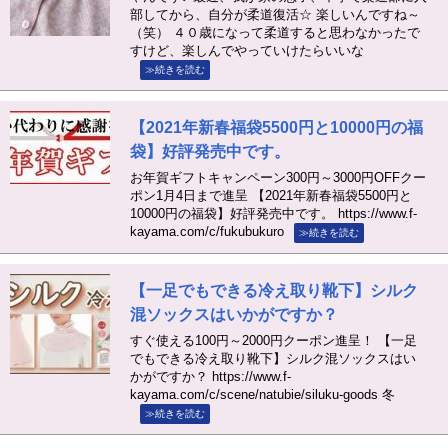
部してから、自分が柔道復活☆ 楽しいんですね～
（笑） ４０歳になって柔道すると思わなかったで
すけど、楽しんでやっていけたらいいな
≫続きを読む
【2021年新春福袋5500円と10000円の福
袋】好評発売中です。
お年賀ギフトキャンペーン300円～3000円OFFクー
ポン1月4日まで進呈 【2021年新春福袋5500円と
10000円の福袋】好評発売中です。 https://www.f-
kayama.com/c/fukubukuro
≫続きを読む
【一足でもできる冷え取り靴下】シルク
混ソックスはいかがですか？
すぐ使える100円～2000円クーポン進呈！ 【一足
でもできる冷え取り靴下】シルク混ソックスはい
かがですか？ https://www.f-
kayama.com/c/scene/natubie/siluku-goods 冬
≫続きを読む