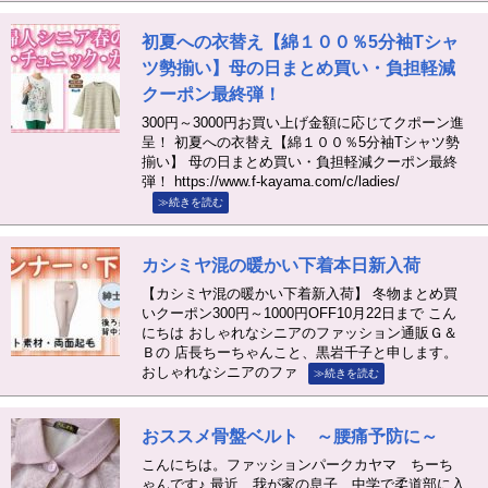
初夏への衣替え【綿１００％5分袖Tシャ
ツ勢揃い】母の日まとめ買い・負担軽減
クーポン最終弾！
300円～3000円お買い上げ金額に応じてクポーン進
呈！ 初夏への衣替え【綿１００％5分袖Tシャツ勢
揃い】 母の日まとめ買い・負担軽減クーポン最終
弾！ https://www.f-kayama.com/c/ladies/
≫続きを読む
カシミヤ混の暖かい下着本日新入荷
【カシミヤ混の暖かい下着新入荷】 冬物まとめ買
いクーポン300円～1000円OFF10月22日まで こん
にちは おしゃれなシニアのファッション通販Ｇ＆
Ｂの 店長ちーちゃんこと、黒岩千子と申します。
おしゃれなシニアのファ
≫続きを読む
おススメ骨盤ベルト ～腰痛予防に～
こんにちは。ファッションパークカヤマ ちーち
ゃんです♪ 最近、我が家の息子、中学で柔道部に入