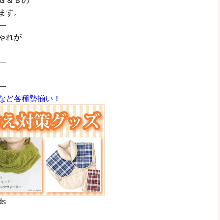
Ｇ＆Ｂの
ます。
—
ゃれが
—
—
など各種勢揃い！
ds