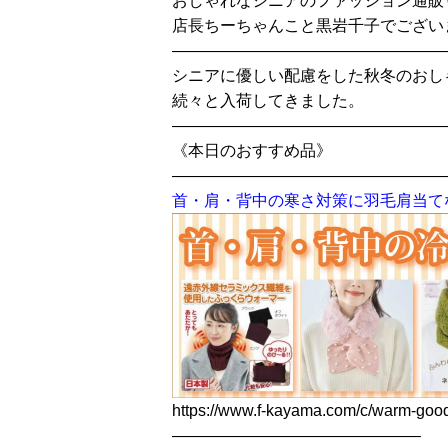
おしゃれなシニアのファッション通販
店長ちーちゃんこと黒岩千子でござい
—————————————————
シニアに優しい配慮をした秋冬のおし
続々と入荷してきました。
—————————————————
《本日のおすすめ品》
—————————————————
首・肩・背中の寒さ対策に羽毛肩当て
https://www.f-kayama.com/c/warm-goo
———————————————–