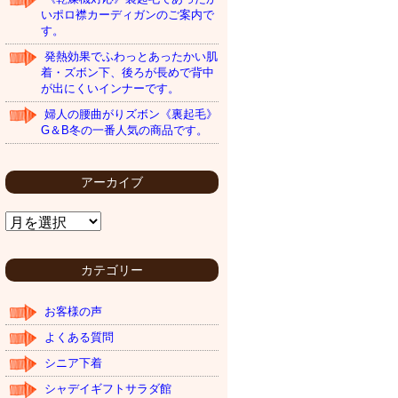
いポロ襟カーディガンのご案内で
す。
発熱効果でふわっとあったかい肌
着・ズボン下、後ろが長めで背中
が出にくいインナーです。
婦人の腰曲がりズボン《裏起毛》
G＆B冬の一番人気の商品です。
アーカイブ
ア
ー
カ
イ
カテゴリー
ブ
お客様の声
よくある質問
シニア下着
シャデイギフトサラダ館