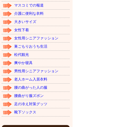
マスコミでの報道
介護に便利な衣料
大きいサイズ
女性下着
女性用シニアファッション
巣ごもりおうち生活
松代観光
爽やか寝具
男性用シニアファッション
老人ホーム入居衣料
腰の曲がった人の服
腰曲がり服ズボン
足の冷え対策グッツ
靴下ソックス