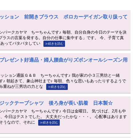
ッション 前開きブラウス ポロカーデイガン取り扱って
ンパークカヤマ ちーちゃんです♪ 毎朝、自分自身の今日のテーマを決
「プラスの言葉を発する。自分の仕事に集中する」です。 今、子育て真
があってバタバタしてい
≫続きを読む
プレゼント好適品・婦人腰曲がりズボンオールシーズン用
ァッション通販Ｇ＆Ｂ ちーちゃんです♪ 我が家の小３三男坊と一緒
す♪ 朝起きて、象山神社まで♪ 毎朝、色々な思いもあったりするようで
み重ねが三男坊の力とな
≫続きを読む
ジックテープシャツ 後ろ身が長い肌着 日本製☆
ンパークカヤマ ちーちゃんです♪ 今日は金曜日。 気づけば、2月も中
子、今日はテストでした。 大丈夫だったかな・・・。 心配事はあります
そうなので、それに
≫続きを読む