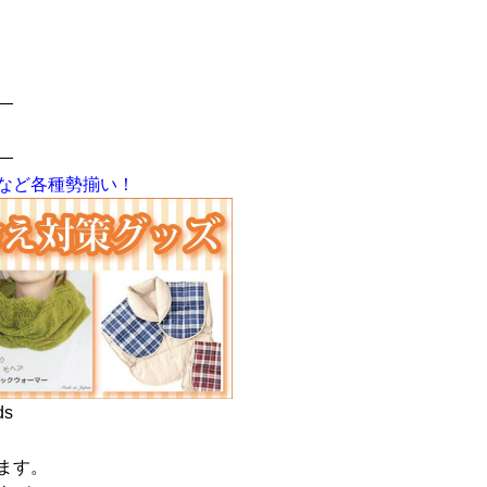
—
—
など各種勢揃い！
ds
ます。