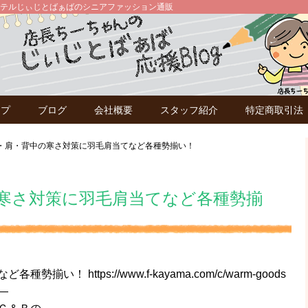
テルじぃじとばぁばのシニアファッション通販
ップ
ブログ
会社概要
スタッフ紹介
特定商取引法
・肩・背中の寒さ対策に羽毛肩当てなど各種勢揃い！
寒さ対策に羽毛肩当てなど各種勢揃
 https://www.f-kayama.com/c/warm-goods
—