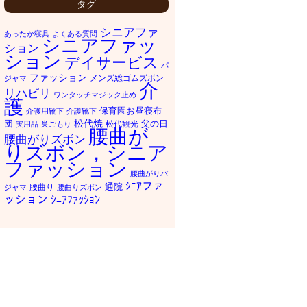
タグ
シニアファ
あったか寝具
よくある質問
シニアファッ
ション
ション
デイサービス
パ
ファッション
メンズ総ゴムズボン
ジャマ
介
リハビリ
ワンタッチマジック止め
護
保育園お昼寝布
介護用靴下
介護靴下
松代焼
団
父の日
松代観光
実用品
巣ごもり
腰曲が
腰曲がりズボン
りズボン，シニア
ファッション
腰曲がりパ
ｼﾆｱファ
通院
腰曲り
ジャマ
腰曲りズボン
ッション
ｼﾆｱﾌｧｯｼｮﾝ