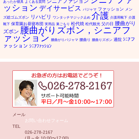
シニアファション
あったか寝具
よくある質問
ッション
デイサービス
ファッション
メン
パジャマ
介護
リハビリ
ズ総ゴムズボン
ワンタッチマジック止め
介護用靴下
介護
腰曲がり
松代焼
保育園お昼寝布団
父の日
松代観光
靴下
実用品
巣ごもり
腰曲がりズボン，シニアフ
ズボン
ァッション
ｼﾆｱフ
通院
腰曲り
腰曲がりパジャマ
腰曲りズボン
ァッション
ｼﾆｱﾌｧｯｼｮﾝ
メール
お問い合わせフォーム
TEL
026-278-2167
(月～金 10:00〜17:00)