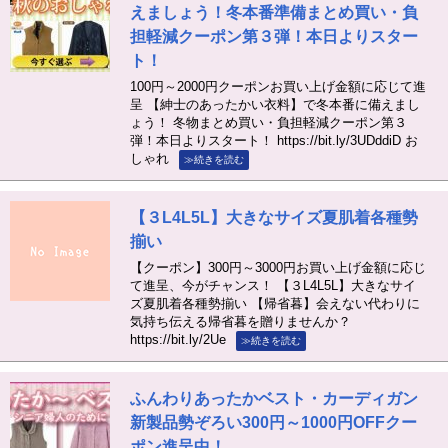
えましょう！冬本番準備まとめ買い・負
担軽減クーポン第３弾！本日よりスター
ト！
100円～2000円クーポンお買い上げ金額に応じて進
呈 【紳士のあったかい衣料】で冬本番に備えまし
ょう！ 冬物まとめ買い・負担軽減クーポン第３
弾！本日よりスタート！ https://bit.ly/3UDddiD お
しゃれ
≫続きを読む
【３L4L5L】大きなサイズ夏肌着各種勢
揃い
【クーポン】300円～3000円お買い上げ金額に応じ
て進呈、今がチャンス！ 【３L4L5L】大きなサイ
ズ夏肌着各種勢揃い 【帰省暮】会えない代わりに
気持ち伝える帰省暮を贈りませんか？
https://bit.ly/2Ue
≫続きを読む
ふんわりあったかベスト・カーディガン
新製品勢ぞろい300円～1000円OFFクー
ポン進呈中！