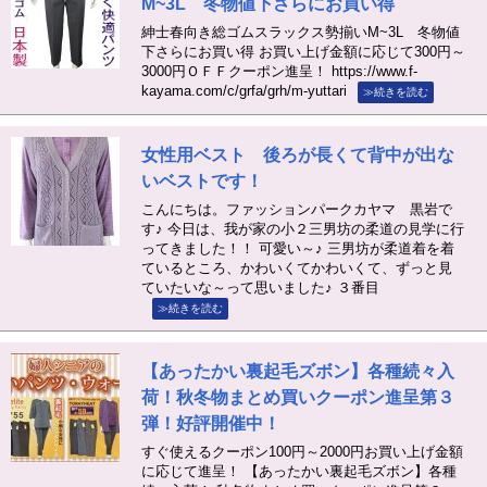
M~3L 冬物値下さらにお買い得
紳士春向き総ゴムスラックス勢揃いM~3L 冬物値
下さらにお買い得 お買い上げ金額に応じて300円～
3000円ＯＦＦクーポン進呈！ https://www.f-
kayama.com/c/grfa/grh/m-yuttari
≫続きを読む
女性用ベスト 後ろが長くて背中が出な
いベストです！
こんにちは。ファッションパークカヤマ 黒岩で
す♪ 今日は、我が家の小２三男坊の柔道の見学に行
ってきました！！ 可愛い～♪ 三男坊が柔道着を着
ているところ、かわいくてかわいくて、ずっと見
ていたいな～って思いました♪ ３番目
≫続きを読む
【あったかい裏起毛ズボン】各種続々入
荷！秋冬物まとめ買いクーポン進呈第３
弾！好評開催中！
すぐ使えるクーポン100円～2000円お買い上げ金額
に応じて進呈！ 【あったかい裏起毛ズボン】各種