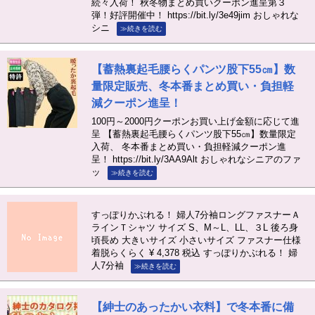
続々入荷！ 秋冬物まとめ買いクーポン進呈第３
弾！好評開催中！ https://bit.ly/3e49jim おしゃれな
シニ
≫続きを読む
【蓄熱裏起毛腰らくパンツ股下55㎝】数
量限定販売、冬本番まとめ買い・負担軽
減クーポン進呈！
100円～2000円クーポンお買い上げ金額に応じて進
呈 【蓄熱裏起毛腰らくパンツ股下55㎝】数量限定
入荷、 冬本番まとめ買い・負担軽減クーポン進
呈！ https://bit.ly/3AA9Alt おしゃれなシニアのファ
ッ
≫続きを読む
すっぽりかぶれる！ 婦人7分袖ロングファスナーＡ
ラインＴシャツ サイズ S、M～L、LL、３L 後ろ身
頃長め 大きいサイズ 小さいサイズ ファスナー仕様
着脱らくらく ¥ 4,378 税込 すっぽりかぶれる！ 婦
人7分袖
≫続きを読む
【紳士のあったかい衣料】で冬本番に備