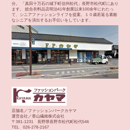
分。 「真田十万石の城下町信州松代」長野市松代町にあり
ます。 総合衣料品店明治41年創業以来100余年にわたっ
て、シニアファッションライフを提案。１０歳若返る素敵
なシニアを演出するお手伝いをしています。
店舗名／ファッションパークカヤマ
運営会社／香山繊維株式会社
〒381-1231 長野県長野市松代町松代546
TEL 026-278-2167