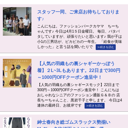
スタッフ一同、ご来店お待ちしておりま
す♪
こんにちは。ファッションパークカヤマ ちーち
ゃんです♪ 今日は4月1５日金曜日。 毎日、バタバ
タしていますが、頑張りたいと思います♪ 我が子は
小1の三男坊が、ピカピカの一年生。 「給食が美味
しかった」と言う話を聞いたりで
≫続きを読む
【人気の羽織もの裏シャギーかっぽう
着】２L~3Lもあります。22日まで300円
～1000円OFFクーポン進呈中！
【人気の羽織もの裏シャギースモック】22日まで
300円～1000円OFFクーポン進呈中！ こんにちは
おしゃれなシニアのファッション通販Ｇ＆Ｂの 店
長ちーちゃんこと、黒岩千子と申します。 今日は4
連休の最終日、お彼岸です
≫続きを読む
紳士春向き総ゴムスラックス勢揃い