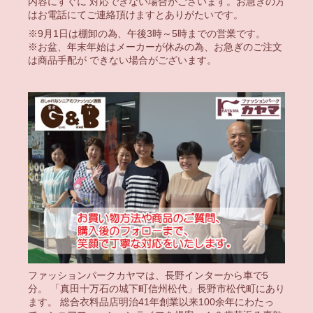
内容にすぐに 対応できない場合がございます。お急ぎの方
はお電話にてご連絡頂けますとありがたいです。
※9月1日は棚卸の為、午後3時～5時までの営業です。
※お盆、年末年始はメーカーが休みの為、お急ぎのご注文
は商品手配が できない場合がございます。
ファッションパークカヤマは、長野インターから車で5
分。 「真田十万石の城下町信州松代」長野市松代町にあり
ます。 総合衣料品店明治41年創業以来100余年にわたっ