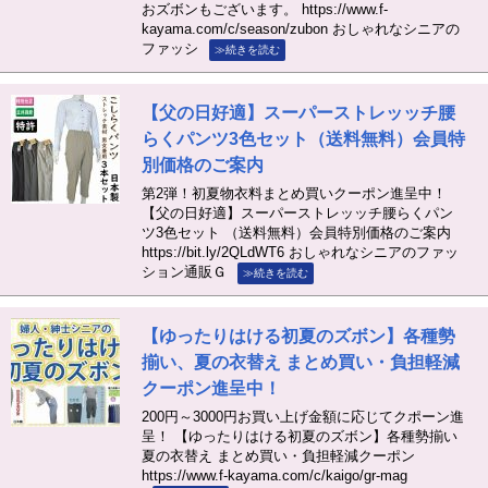
おズボンもございます。 https://www.f-
kayama.com/c/season/zubon おしゃれなシニアの
ファッシ
≫続きを読む
【父の日好適】スーパーストレッッチ腰
らくパンツ3色セット（送料無料）会員特
別価格のご案内
第2弾！初夏物衣料まとめ買いクーポン進呈中！
【父の日好適】スーパーストレッッチ腰らくパン
ツ3色セット （送料無料）会員特別価格のご案内
https://bit.ly/2QLdWT6 おしゃれなシニアのファッ
ション通販Ｇ
≫続きを読む
【ゆったりはける初夏のズボン】各種勢
揃い、夏の衣替え まとめ買い・負担軽減
クーポン進呈中！
200円～3000円お買い上げ金額に応じてクポーン進
呈！ 【ゆったりはける初夏のズボン】各種勢揃い
夏の衣替え まとめ買い・負担軽減クーポン
https://www.f-kayama.com/c/kaigo/gr-mag