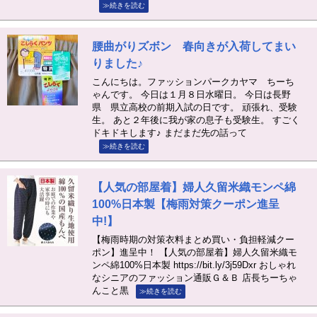
≫続きを読む
腰曲がりズボン 春向きが入荷してまい
りました♪
こんにちは。ファッションパークカヤマ ちーち
ゃんです。 今日は１月８日水曜日。 今日は長野
県 県立高校の前期入試の日です。 頑張れ、受験
生。 あと２年後に我が家の息子も受験生。 すごく
ドキドキします♪ まだまだ先の話って
≫続きを読む
【人気の部屋着】婦人久留米織モンペ綿
100%日本製【梅雨対策クーポン進呈
中!】
【梅雨時期の対策衣料まとめ買い・負担軽減クー
ポン】進呈中！ 【人気の部屋着】婦人久留米織モ
ンペ綿100%日本製 https://bit.ly/3j59Dxr おしゃれ
なシニアのファッション通販Ｇ＆Ｂ 店長ちーちゃ
んこと黒
≫続きを読む