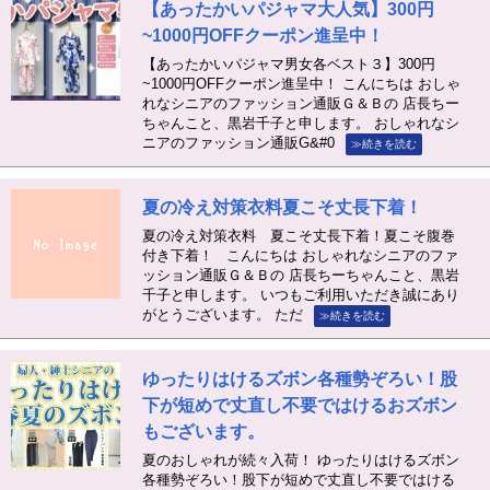
【あったかいパジャマ大人気】300円
~1000円OFFクーポン進呈中！
【あったかいパジャマ男女各ベスト３】300円
~1000円OFFクーポン進呈中！ こんにちは おしゃ
れなシニアのファッション通販Ｇ＆Ｂの 店長ちー
ちゃんこと、黒岩千子と申します。 おしゃれなシ
ニアのファッション通販G&#0
≫続きを読む
夏の冷え対策衣料夏こそ丈長下着！
夏の冷え対策衣料 夏こそ丈長下着！夏こそ腹巻
付き下着！ こんにちは おしゃれなシニアのファ
ッション通販Ｇ＆Ｂの 店長ちーちゃんこと、黒岩
千子と申します。 いつもご利用いただき誠にあり
がとうございます。 ただ
≫続きを読む
ゆったりはけるズボン各種勢ぞろい！股
下が短めで丈直し不要ではけるおズボン
もございます。
夏のおしゃれが続々入荷！ ゆったりはけるズボン
各種勢ぞろい！股下が短めで丈直し不要ではける