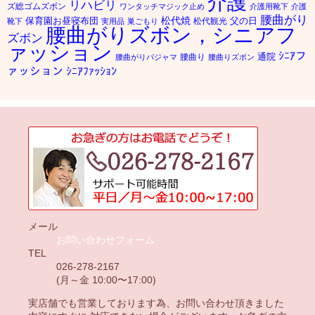
介護
リハビリ
ズ総ゴムズボン
ワンタッチマジック止め
介護用靴下
介護
腰曲がり
松代焼
保育園お昼寝布団
父の日
松代観光
靴下
実用品
巣ごもり
腰曲がりズボン，シニアフ
ズボン
ァッション
ｼﾆｱフ
通院
腰曲り
腰曲がりパジャマ
腰曲りズボン
ァッション
ｼﾆｱﾌｧｯｼｮﾝ
メール
お問い合わせフォーム
TEL
026-278-2167
(月～金 10:00〜17:00)
実店舗でも営業しております為、お問い合わせ頂きました