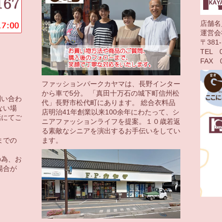
店舗名
運営会
〒38
TEL 0
FAX 0
ファッションパークカヤマは、長野インター
から車で5分。 「真田十万石の城下町信州松
問い合わ
代」長野市松代町にあります。 総合衣料品
ない場
店明治41年創業以来100余年にわたって、シ
話にてご
ニアファッションライフを提案。１０歳若返
る素敵なシニアを演出するお手伝いをしてい
ます。
までの
の為、お
場合が