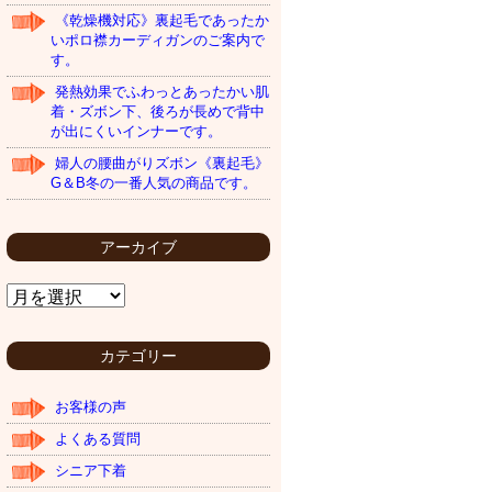
《乾燥機対応》裏起毛であったか
いポロ襟カーディガンのご案内で
す。
発熱効果でふわっとあったかい肌
着・ズボン下、後ろが長めで背中
が出にくいインナーです。
婦人の腰曲がりズボン《裏起毛》
G＆B冬の一番人気の商品です。
アーカイブ
ア
ー
カ
イ
カテゴリー
ブ
お客様の声
よくある質問
シニア下着