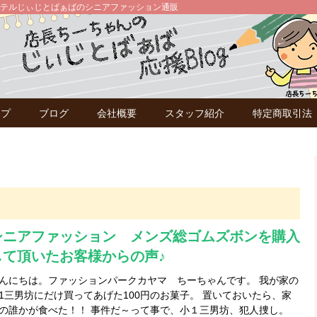
テルじぃじとばぁばのシニアファッション通販
ップ
ブログ
会社概要
スタッフ紹介
特定商取引法
シニアファッション メンズ総ゴムズボンを購入
して頂いたお客様からの声♪
んにちは。ファッションパークカヤマ ちーちゃんです。 我が家の
1三男坊にだけ買ってあげた100円のお菓子。 置いておいたら、家
の誰かが食べた！！ 事件だ～って事で、小１三男坊、犯人捜し。