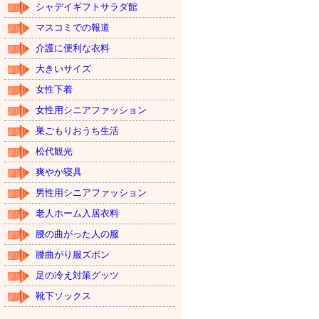
シャデイギフトサラダ館
マスコミでの報道
介護に便利な衣料
大きいサイズ
女性下着
女性用シニアファッション
巣ごもりおうち生活
松代観光
爽やか寝具
男性用シニアファッション
老人ホーム入居衣料
腰の曲がった人の服
腰曲がり服ズボン
足の冷え対策グッツ
靴下ソックス