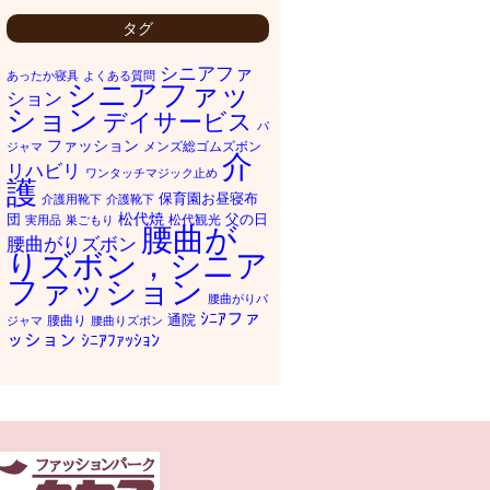
タグ
シニアファ
あったか寝具
よくある質問
シニアファッ
ション
ション
デイサービス
パ
ファッション
メンズ総ゴムズボン
ジャマ
介
リハビリ
ワンタッチマジック止め
護
保育園お昼寝布
介護用靴下
介護靴下
松代焼
団
父の日
松代観光
実用品
巣ごもり
腰曲が
腰曲がりズボン
りズボン，シニア
ファッション
腰曲がりパ
ｼﾆｱファ
通院
腰曲り
ジャマ
腰曲りズボン
ッション
ｼﾆｱﾌｧｯｼｮﾝ