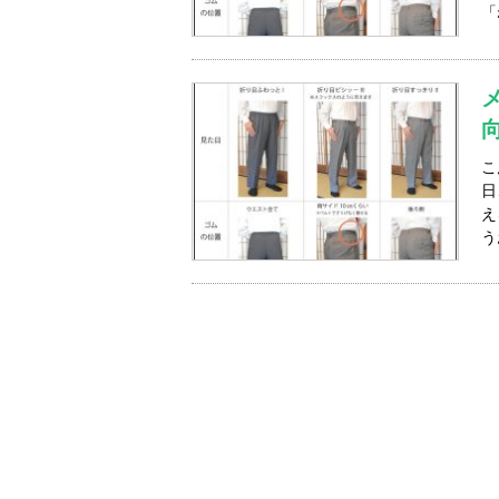
「
こ
日
え
う