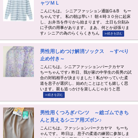
ャツＭＬ
こんにちは。 シニアファッション通販G＆B ちー
ちゃんです。 私の朝は早い！ 朝４時３０分に起床
し、お弁当を作りから始まります。 土日も分刻み
に子供の用事があります。 まあ、何とか頑張りま
す♪ シニアの為のらくらくきちん
≫続きを読む
男性用しめつけ解消ソックス ～すべり
止め付き～
こんにちは。シニアファッションパークカヤマ
ちーちゃんです♪ 昨日、我が家の中学生の長男の試
合の対戦相手が決まりました！私がやっていた柔
道を息子が選択し、始めたことはとても嬉しく思
います。親も追っかけを楽しんじゃおうと思
≫続きを読む
男性用くつろぎパンツ ～総ゴムできち
んと見えるシニア用ズボン♪
こんにちは。ファッションパークカヤマ ちーち
ゃんです。 昨日は、息子の柔道の練習に参加しま