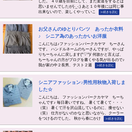
した。 ４０歳を目前にして、また柔道をするとは
思いませんでしたが(-_-;) あと１０年後には同じ事
出来ないので、楽しくやっていこ
≫続きを読む
お父さんのゆとりパンツ あったか衣料
♪ シニア為のあったかいお洋服
こんにちは♪ファッションパークカヤマ ちーさん
です。 ハンドルネームのちーさんですが、やっぱ
りちーちゃんに戻します(^▽^)/ 何故かと言えば、
ちーちゃんの方がブログを書くやる気が出るので♪
我が家の中２長男、テスト２週
≫続きを読む
シニアファッション♪男性用秋物入荷しま
した☆
こんにちは。 ファッションパークカヤマ ちーち
ゃんです♪ 毎日暑いですね。 暑くて暑くて・・・
（笑） 暑くて汗を沢山流しているのに、痩せない
（笑） 仕方がないのかなと思いながら、クーラー
をつけるのでした。 秋から春にかけ
≫続きを読む