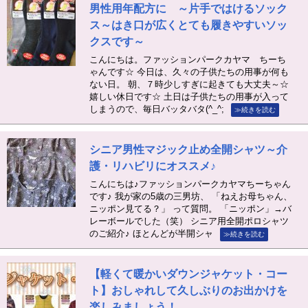
男性用年配方に ～片手ではけるソック
ス～はき口が広くとても履きやすいソッ
クスです～
こんにちは。ファッションパークカヤマ ちーち
ゃんです☆ 今日は、久々の子供たちの用事が何も
ない日。 朝、７時少しすぎに起きても大丈夫～☆
嬉しい休日です☆ 土日は子供たちの用事が入って
しまうので、毎日バッタバタ(^_^;
≫続きを読む
シニア男性マジック止め全開シャツ～介
護・リハビリにオススメ♪
こんにちは♪ファッションパークカヤマちーちゃん
です♪ 我が家の5歳の三男坊、 「ねえお母ちゃん、
ニッポン見てる？」 って質問。 「ニッポン」→バ
レーボールでした（笑） シニア用全開ポロシャツ
のご紹介♪ ほとんどが半開シャ
≫続きを読む
【軽くて暖かいダウンジャケット・コー
ト】おしゃれして久しぶりのお出かけを
楽しみましょう！