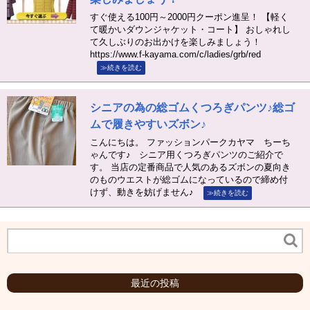
すぐ使える100円～2000円クーポン進呈！ 【軽く
て暖かいダウンジャケット・コート】 おしゃれし
て久しぶりのお出かけを楽しみましょう！
https://www.f-kayama.com/c/ladies/grb/red
≫続きを読む
シニアの為の総ゴムくつろぎパンツ♪総ゴ
ムで履きやすいズボン♪
こんにちは。 ファッションパークカヤマ ちーち
ゃんです♪ シニア用くつろぎパンツのご紹介で
す。 当店の定番商品で人気のあるズボンの夏向き
のものウエストが総ゴムになっているので締め付
けず、動きを妨げません♪
≫続きを読む
最近の投稿