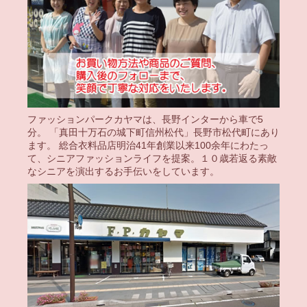
ファッションパークカヤマは、長野インターから車で5
分。 「真田十万石の城下町信州松代」長野市松代町にあり
ます。 総合衣料品店明治41年創業以来100余年にわたっ
て、シニアファッションライフを提案。１０歳若返る素敵
なシニアを演出するお手伝いをしています。