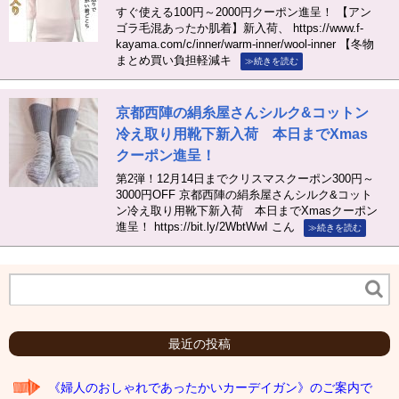
すぐ使える100円～2000円クーポン進呈！ 【アン
ゴラ毛混あったか肌着】新入荷、 https://www.f-
kayama.com/c/inner/warm-inner/wool-inner 【冬物
まとめ買い負担軽減キ
≫続きを読む
京都西陣の絹糸屋さんシルク&コットン
冷え取り用靴下新入荷 本日までXmas
クーポン進呈！
第2弾！12月14日までクリスマスクーポン300円～
3000円OFF 京都西陣の絹糸屋さんシルク&コット
ン冷え取り用靴下新入荷 本日までXmasクーポン
進呈！ https://bit.ly/2WbtWwI こん
≫続きを読む
最近の投稿
《婦人のおしゃれであったかいカーデイガン》のご案内で