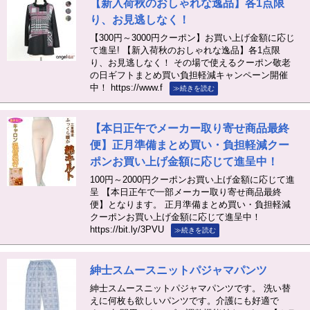
【新入荷秋のおしゃれな逸品】各1点限
り、お見逃しなく！
【300円～3000円クーポン】お買い上げ金額に応じ
て進呈! 【新入荷秋のおしゃれな逸品】各1点限
り、お見逃しなく！ その場で使えるクーポン敬老
の日ギフトまとめ買い負担軽減キャンペーン開催
中！ https://www.f
≫続きを読む
【本日正午でメーカー取り寄せ商品最終
便】正月準備まとめ買い・負担軽減クー
ポンお買い上げ金額に応じて進呈中！
100円～2000円クーポンお買い上げ金額に応じて進
呈 【本日正午で一部メーカー取り寄せ商品最終
便】となります。 正月準備まとめ買い・負担軽減
クーポンお買い上げ金額に応じて進呈中！
https://bit.ly/3PVU
≫続きを読む
紳士スムースニットパジャマパンツ
紳士スムースニットパジャマパンツです。 洗い替
えに何枚も欲しいパンツです。介護にも好適で