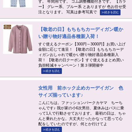
す。 年間用です。 ゴム調整機能付きです。 【カラ
ー】 グレー系、ブルー系 とありますが 色お任せ受
注となります。 写真は参考写真で
≫続きを読む
【敬老の日】もちもちカーディガン暖か
い贈り物好適品各種新入荷！
すぐ使えるクーポン【300円～3000円】お買い上げ
金額に応じて進呈！ 【敬老の日】もちもちカーデ
ィガンおしゃれで暖かい贈り物好適品各種新入
荷！ 【敬老の日クーポン】すぐ使えるまとめ買い
負担軽減キャンペーン！第３弾開催中
≫続きを読む
女性用 前ホック止めカーデイガン 色
サイズ揃っています♪
こんにちは。ファッションパークカヤマ ちーち
ゃんです♪ 我が家の小6次男坊、夏休みはバスに乗
って1人で行動させております。 最初の日は、ちゃ
んと乗れたかな。大丈夫だったかなって思って心
配をしていたのですが、何とか行けてよ
≫続きを読む