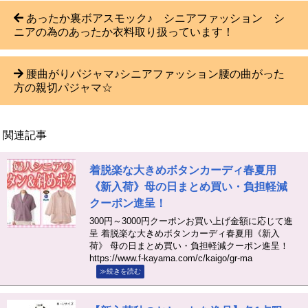
あったか裏ボアスモック♪ シニアファッション シ
ニアの為のあったか衣料取り扱っています！
腰曲がりパジャマ♪シニアファッション腰の曲がった
方の親切パジャマ☆
関連記事
着脱楽な大きめボタンカーディ春夏用
《新入荷》母の日まとめ買い・負担軽減
クーポン進呈！
300円～3000円クーポンお買い上げ金額に応じて進
呈 着脱楽な大きめボタンカーディ春夏用《新入
荷》 母の日まとめ買い・負担軽減クーポン進呈！
https://www.f-kayama.com/c/kaigo/gr-ma
≫続きを読む