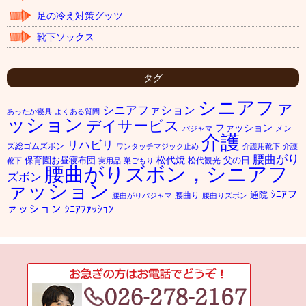
足の冷え対策グッツ
靴下ソックス
タグ
シニアファ
シニアファション
あったか寝具
よくある質問
ッション
デイサービス
ファッション
メン
パジャマ
介護
リハビリ
ズ総ゴムズボン
ワンタッチマジック止め
介護用靴下
介護
腰曲がり
松代焼
保育園お昼寝布団
父の日
松代観光
靴下
実用品
巣ごもり
腰曲がりズボン，シニアフ
ズボン
ァッション
ｼﾆｱフ
通院
腰曲り
腰曲がりパジャマ
腰曲りズボン
ァッション
ｼﾆｱﾌｧｯｼｮﾝ