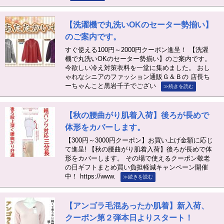
【洗濯機で丸洗いOKのセーター勢揃い】
のご案内です。
すぐ使える100円～2000円クーポン進呈！ 【洗濯
機で丸洗いOKのセーター勢揃い】のご案内です。
今欲しい冷え対策衣料を一堂に集めました。 おし
ゃれなシニアのファッション通販Ｇ＆Ｂの 店長ち
ーちゃんこと黒岩千子でござい
≫続きを読む
【秋の腰曲がり肌着入荷】後ろが長めで
体形をカバーします。
【300円～3000円クーポン】お買い上げ金額に応じ
て進呈! 【秋の腰曲がり肌着入荷】後ろが長めで体
形をカバーします。 その場で使えるクーポン敬老
の日ギフトまとめ買い負担軽減キャンペーン開催
中！ https://www.
≫続きを読む
【アンゴラ毛混あったか肌着】新入荷、
クーポン第２弾本日よりスタート！