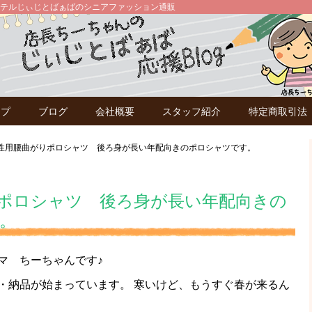
テルじぃじとばぁばのシニアファッション通販
ップ
ブログ
会社概要
スタッフ紹介
特定商取引法
性用腰曲がりポロシャツ 後ろ身が長い年配向きのポロシャツです。
ポロシャツ 後ろ身が長い年配向きの
。
マ ちーちゃんです♪
・納品が始まっています。 寒いけど、もうすぐ春が来るん