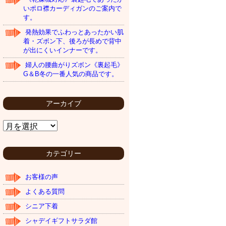
いポロ襟カーディガンのご案内で
す。
発熱効果でふわっとあったかい肌
着・ズボン下、後ろが長めで背中
が出にくいインナーです。
婦人の腰曲がりズボン《裏起毛》
G＆B冬の一番人気の商品です。
アーカイブ
ア
ー
カ
イ
カテゴリー
ブ
お客様の声
よくある質問
シニア下着
シャデイギフトサラダ館