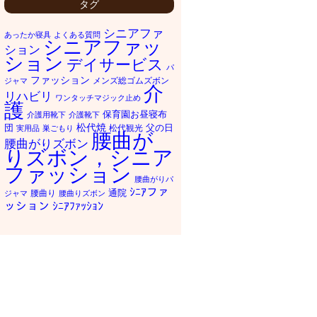
タグ
シニアファ
あったか寝具
よくある質問
シニアファッ
ション
ション
デイサービス
パ
ファッション
メンズ総ゴムズボン
ジャマ
介
リハビリ
ワンタッチマジック止め
護
保育園お昼寝布
介護用靴下
介護靴下
松代焼
団
父の日
松代観光
実用品
巣ごもり
腰曲が
腰曲がりズボン
りズボン，シニア
ファッション
腰曲がりパ
ｼﾆｱファ
通院
腰曲り
ジャマ
腰曲りズボン
ッション
ｼﾆｱﾌｧｯｼｮﾝ