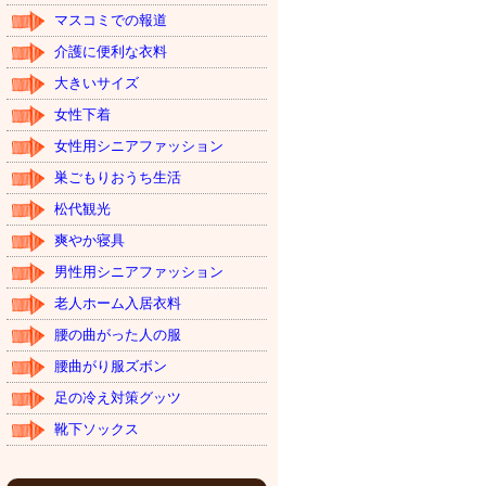
マスコミでの報道
介護に便利な衣料
大きいサイズ
女性下着
女性用シニアファッション
巣ごもりおうち生活
松代観光
爽やか寝具
男性用シニアファッション
老人ホーム入居衣料
腰の曲がった人の服
腰曲がり服ズボン
足の冷え対策グッツ
靴下ソックス