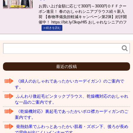
お買い上げ金額に応じて300円～3000円ＯＦＦクー
ポン進呈！ 春のおしゃれシニアブラウス続々新入
荷 【春物準備負担軽減キャンペーン第2弾】好評開
催中！ https://bit.ly/3kqvHl5 おしゃれなシニアのフ
≫続きを読む
最近の投稿
《婦人のおしゃれであったかいカーデイガン》のご案内で
す。
ふんわり微起毛ピンタックブラウス、乾燥機対応のおしゃれ
な一品のご案内です。
《乾燥機対応》裏起毛であったかいポロ襟カーディガンのご
案内です。
発熱効果でふわっとあったかい肌着・ズボン下、後ろが長め
で背中が出にくいインナーです。