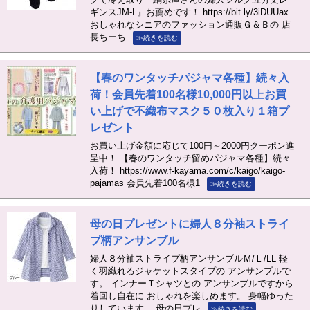
ギンスJM-L』お薦めです！ https://bit.ly/3iDUUax
おしゃれなシニアのファッション通販Ｇ＆Ｂの 店
長ちーち
≫続きを読む
【春のワンタッチパジャマ各種】続々入
荷！会員先着100名様10,000円以上お買
い上げで不織布マスク５０枚入り１箱プ
レゼント
お買い上げ金額に応じて100円～2000円クーポン進
呈中！ 【春のワンタッチ留めパジャマ各種】続々
入荷！ https://www.f-kayama.com/c/kaigo/kaigo-
pajamas 会員先着100名様1
≫続きを読む
母の日プレゼントに婦人８分袖ストライ
プ柄アンサンブル
婦人８分袖ストライプ柄アンサンブルＭ/Ｌ/LL 軽
く羽織れるジャケットスタイプの アンサンブルで
す。 インナーＴシャツとの アンサンブルですから
着回し自在に おしゃれを楽しめます。 身幅ゆった
りしています。 母の日プレ
≫続きを読む