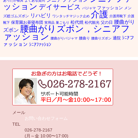
あったか寝具
よくある質問
ッション
デイサービス
ファッション
メン
パジャマ
介護
リハビリ
ズ総ゴムズボン
ワンタッチマジック止め
介護用靴下
介護
腰曲がり
松代焼
保育園お昼寝布団
父の日
松代観光
靴下
実用品
巣ごもり
腰曲がりズボン，シニアフ
ズボン
ァッション
ｼﾆｱフ
通院
腰曲り
腰曲がりパジャマ
腰曲りズボン
ァッション
ｼﾆｱﾌｧｯｼｮﾝ
メール
お問い合わせフォーム
TEL
026-278-2167
(月～金 10:00〜17:00)