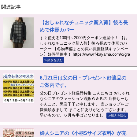
関連記事
【おしゃれなチュニック新入荷】後ろ長
めで体形カバー
すぐ使える100円～2000円クーポン進呈中！ 【お
しゃれなチュニック新入荷】後ろ長めで体形カバ
ークー 【冬物準備まとめ買い負担軽減キャンペー
ン】好評開催中！ https://www.f-kayama.com/c/gra
≫続きを読む
6月21日は父の日・プレゼント好適品の
ご案内です。
父の日プレゼント好適品特集 こんにちは おしゃれ
なシニアのファッション通販Ｇ＆Ｂの 店長ちーち
ゃんこと、黒岩千子と申します。 当ショップをご
愛顧頂きまして まことにありがとうございます。
早いもので、６月も半ばとなりまし
≫続きを読む
婦人シニアの《小柄Sサイズ衣料》が充