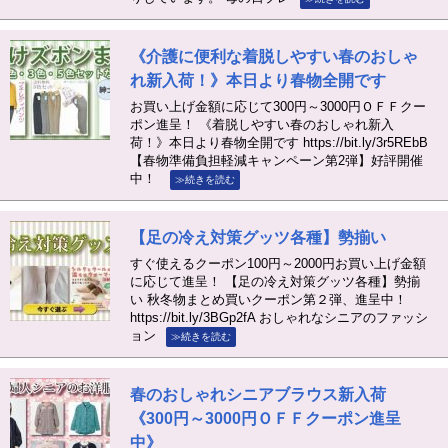
《介護に便利な着脱しやすい春のおしゃ
れ新入荷！》本日より春物全開です
お買い上げ金額に応じて300円～3000円ＯＦＦクー
ポン進呈！ 《着脱しやすい春のおしゃれ新入
荷！》本日より春物全開です https://bit.ly/3r5REbB
【春物準備負担軽減キャンペーン第2弾】好評開催
中！
≫続きを読む
【足の冷え対策グッツ各種】勢揃い
すぐ使えるクーポン100円～2000円お買い上げ金額
に応じて進呈！ 【足の冷え対策グッツ各種】勢揃
い 秋冬物まとめ買いクーポン第２弾、進呈中！
https://bit.ly/3BGp2fA おしゃれなシニアのファッシ
ョン
≫続きを読む
春のおしゃれシニアブラウス新入荷
《300円～3000円ＯＦＦクーポン進呈
中》