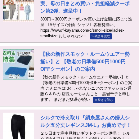
実、母の日まとめ買い・負担軽減クーポ
ン第2弾、進呈中！
300円～3000円クーポンお買い上げ金額に応じて進
呈 《Sサイズ7分袖Tシャツ》各種勢揃い、
https://www.f-kayama.com/c/smoll-size/ladies-
smollsize おしゃれなシニ
≫続きを読む
【秋の新作スモック・ルームウエアー勢
揃い】と 【敬老の日準備500円1000円
OFFクーポン】のご案内
【秋の新作スモック・ルームウエアー勢揃い】と
【敬老の日準備500円1000円OFFクーポン】のご案
内 こんにちは おしゃれなシニアのファッション通
販Ｇ＆Ｂの 店長ちーちゃんこと、黒岩千子と申し
ます。 まだまだ猛暑が続い
≫続きを読む
シルクで冷え取り『絹糸屋さんの婦人シ
ルク五分丈レギンスJM-L』お薦めです！
２５日まで寒中見舞いギフトクーポン進呈！ シル
クで冷え取り『絹糸屋さんの婦人シルク五分丈レ