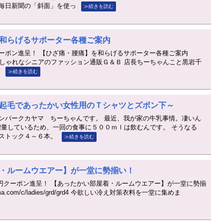
毎日新聞の「斜面」を使っ
≫続きを読む
和らげるサポーター各種ご案内
ーポン進呈！ 【ひざ痛・腰痛】を和らげるサポーター各種ご案内
/2S7ppwA おしゃれなシニアのファッション通販Ｇ＆Ｂ 店長ちーちゃんこと黒岩千
前
≫続きを読む
起毛であったかい女性用のＴシャツとズボン下～
ンパークカヤマ ちーちゃんです。 最近、我が家の牛乳事情。凄いん
長男。増量しているため、一回の食事に５００ｍｌは飲むんです。 そうなる
ストック４～６本。
≫続きを読む
・ルームウエアー】が一堂に勢揃い！
00円クーポン進呈！ 【あったかい部屋着・ルームウエアー】が一堂に勢揃
ayama.com/c/ladies/grd/grd4 今欲しい冷え対策衣料を一堂に集めま