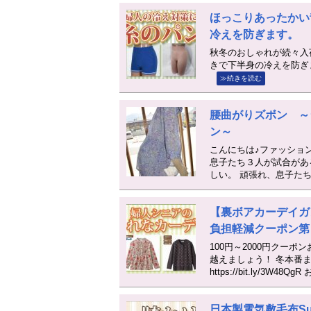
ほっこりあったかい
冷えを防ぎます。
秋冬のおしゃれが続々入
きで下半身の冷えを防ぎます。 http
≫続きを読む
腰曲がりズボン ～
ン～
こんにちは♪ファッショ
息子たち３人が試合があ
しい。 頑張れ、息子た
【裏ボアカーデイガ
負担軽減クーポン第
100円～2000円クー
越えましょう！ 冬本番
https://bit.ly/3W48Q
日本製電気敷毛布Sug