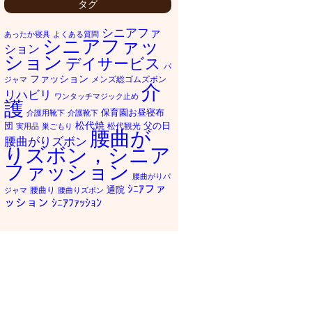
タグ
シニアファ
あったか寝具
よくある質問
シニアファッ
ション
ション
デイサービス
パ
ファッション
メンズ総ゴムズボン
ジャマ
介
リハビリ
ワンタッチマジック止め
護
保育園お昼寝布
介護用靴下
介護靴下
松代焼
団
父の日
松代観光
実用品
巣ごもり
腰曲が
腰曲がりズボン
りズボン，シニア
ファッション
腰曲がりパ
ｼﾆｱファ
通院
腰曲り
ジャマ
腰曲りズボン
ッション
ｼﾆｱﾌｧｯｼｮﾝ