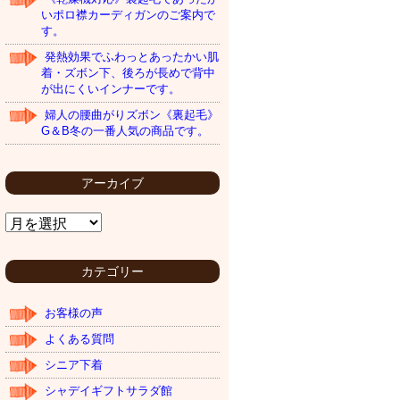
いポロ襟カーディガンのご案内で
す。
発熱効果でふわっとあったかい肌
着・ズボン下、後ろが長めで背中
が出にくいインナーです。
婦人の腰曲がりズボン《裏起毛》
G＆B冬の一番人気の商品です。
アーカイブ
ア
ー
カ
イ
カテゴリー
ブ
お客様の声
よくある質問
シニア下着
シャデイギフトサラダ館