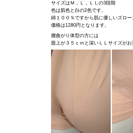
サイズはＭ，Ｌ，ＬＬの3段階
色は肌色と白の2色です。
綿１００％ですから肌に優しいズロー
価格は1280円となります。
腰曲がり体型の方には
股上が３５ｃｍと深いＬＬサイズがお