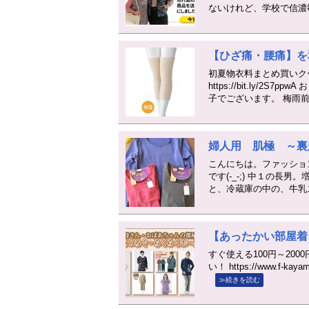
ないけれど、学校で信濃
【ひざ痛・腰痛】を
初夏物衣料まとめ買いク
https://bit.ly
子でございます。 梅雨
婦人用 肌極 ～裏
こんにちは。ファッショ
です(-_-;) 中１の
と、冷蔵庫の中の、牛乳
【あったかい部屋着
すぐ使える100円～20
い！ https://www.f-k
≫続きを読む