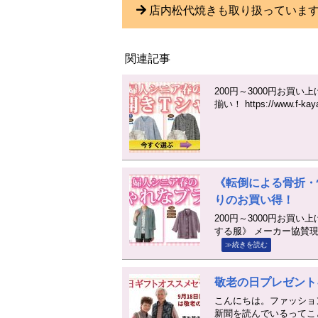
店内松代焼きも取り扱っていま
関連記事
200円～3000円お買
揃い！ https://www.f-kayama
《転倒による骨折・
りのお買い得！
200円～3000円お買
する服》 メーカー協賛現品各20枚
≫続きを読む
敬老の日プレゼント
こんにちは。ファッショ
新聞を読んでいるってこ