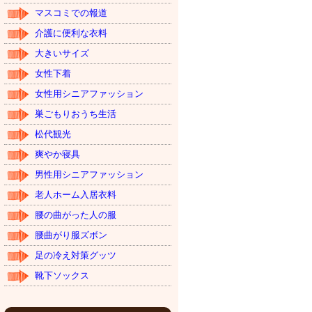
マスコミでの報道
介護に便利な衣料
大きいサイズ
女性下着
女性用シニアファッション
巣ごもりおうち生活
松代観光
爽やか寝具
男性用シニアファッション
老人ホーム入居衣料
腰の曲がった人の服
腰曲がり服ズボン
足の冷え対策グッツ
靴下ソックス