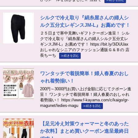
シルクで冷え取り『絹糸屋さんの婦人シ
ルク五分丈レギンスJM-L』お薦めです！
２５日まで寒中見舞いギフトクーポン進呈！ シル
クで冷え取り『絹糸屋さんの婦人シルク五分丈レ
ギンスJM-L』お薦めです！ https://bit.ly/3iDUUax
おしゃれなシニアのファッション通販Ｇ＆Ｂの 店
長ちーち
≫続きを読む
ワンタッチで着脱簡単！婦人春夏のおし
ゃれ着勢揃い！
200円～3000円お買い上げ金額に応じてクポーン進
呈！ ワンタッチで着脱簡単！婦人春夏のおしゃれ
着勢揃い！ https://www.f-kayama.com/c/kaigo/gr-
magunet/ledies-magu
≫続きを読む
【足元冷え対策ウォーマーと冬のあった
か衣料】まとめ買いクーポン進呈最終日