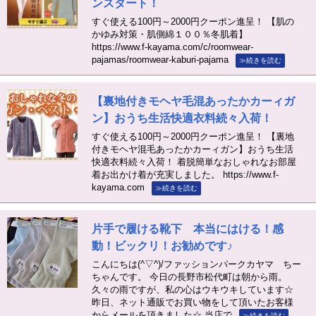
ンスタート！
すぐ使える100円～2000円クーポン進呈！ 【肌の
かゆみ対策・肌側綿１００％冬肌着】
https://www.f-kayama.com/c/roomwear-
pajamas/roomwear-kaburi-pajama
≫続きを読む
【裏地付きモヘヤ毛混あったかカーィガ
ン】おうち生活快適衣料続々入荷！
すぐ使える100円～2000円クーポン進呈！ 【裏地
付きモヘヤ混毛あったかカーィガン】おうち生活
快適衣料続々入荷！ 着脱簡単なおしゃれなお部屋
着お出かけ着が充実しました。 https://www.f-
kayama.com
≫続きを読む
片手で履ける靴下 本当にはける！感
動！ビックリ！お勧めです♪
こんにちは(^▽^)/ファッションパークカヤマ ちー
ちゃんです。 今日の長野市松代町は朝から雨。
久々の雨ですが、私の心はウキウキしています☆
昨日、ネット通販でお買い物をして頂いたお客様
からメールを頂きました☆ 当店で
≫続きを読む