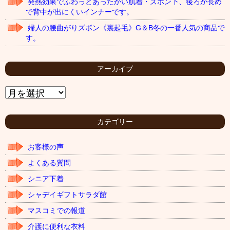
発熱効果でふわっとあったかい肌着・ズボン下、後ろが長め
で背中が出にくいインナーです。
婦人の腰曲がりズボン《裏起毛》G＆B冬の一番人気の商品で
す。
アーカイブ
ア
ー
カ
イ
カテゴリー
ブ
お客様の声
よくある質問
シニア下着
シャデイギフトサラダ館
マスコミでの報道
介護に便利な衣料