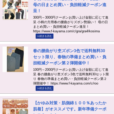
母の日まとめ買い・負担軽減クーポン進
呈！
300円～3000円クーポンお買い上げ金額に応じて進
呈 小柄の方用春の腰曲がりズボン勢揃い！ 母の日
まとめ買い・負担軽減クーポン進呈！
https://www.f-kayama.com/c/gra/gra4/kosima
≫続きを読む
春の腰曲がり杢ズボン3色で送料無料30
セット限り、春物の準備まとめ買い・負
担軽減クーポン第２弾開催中！
100円～2000円クーポンお買い上げ金額に応じて進
呈 春の腰曲がり杢ズボン3色で送料無料30セット限
り 春物の準備まとめ買い・負担軽減クーポン第２
弾開催中！ https://www.f-kayama.com/c/roo
≫続きを読む
【かゆみ対策・肌側綿１００％あったか
肌着】がオススメです。新年準備クーポ