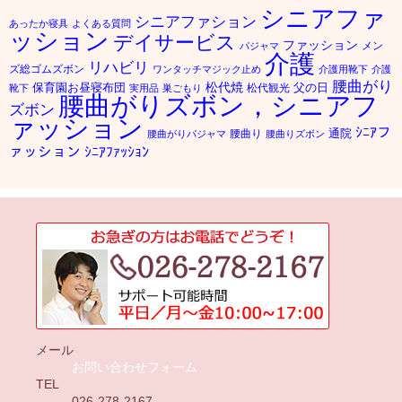
シニアファ
シニアファション
あったか寝具
よくある質問
ッション
デイサービス
ファッション
メン
パジャマ
介護
リハビリ
ズ総ゴムズボン
ワンタッチマジック止め
介護用靴下
介護
腰曲がり
松代焼
保育園お昼寝布団
父の日
松代観光
靴下
実用品
巣ごもり
腰曲がりズボン，シニアフ
ズボン
ァッション
ｼﾆｱフ
通院
腰曲り
腰曲がりパジャマ
腰曲りズボン
ァッション
ｼﾆｱﾌｧｯｼｮﾝ
メール
お問い合わせフォーム
TEL
026-278-2167