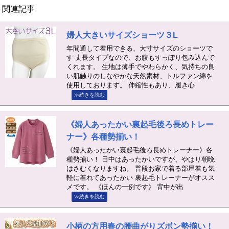
関連記事
婦人大きいサイズショーツ３L
年間通して着用できる、大寸サイズのショーツで
す 丈長タイプなので、お腹もすっぽり包み込んで
くれます。 生地は薄手でやわらかく、気持ちの良
い肌触りのしなやかな天然素材、トルファン綿を
使用しております。 伸縮性もあり、履き心
≫続きを読む
《婦人あったかい裏起毛後ろ長めトレー
ナー》各種勢揃い！
《婦人あったかい裏起毛後ろ長めトレーナー》各
種勢揃い！ 日中はあったかいですが、やはり朝晩
はさむくなりますね。 普段お家で着る部屋着も気
軽に着れてあったかい 裏起毛トレーナーがオスス
メです。 《ほんの一例です》 背中が出
≫続きを読む
小柄の方用春の腰曲がりズボン勢揃い！