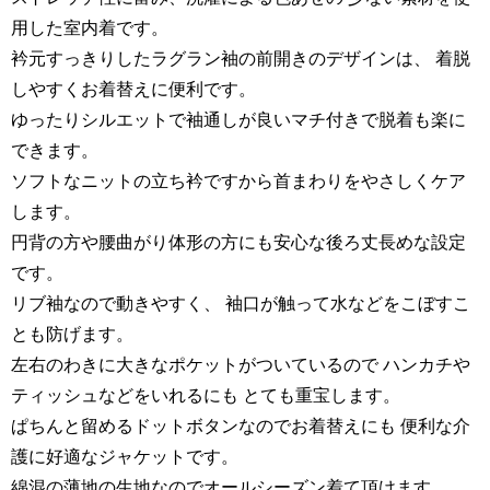
用した室内着です。
衿元すっきりしたラグラン袖の前開きのデザインは、 着脱
しやすくお着替えに便利です。
ゆったりシルエットで袖通しが良いマチ付きで脱着も楽に
できます。
ソフトなニットの立ち衿ですから首まわりをやさしくケア
します。
円背の方や腰曲がり体形の方にも安心な後ろ丈長めな設定
です。
リブ袖なので動きやすく、 袖口が触って水などをこぼすこ
とも防げます。
左右のわきに大きなポケットがついているので ハンカチや
ティッシュなどをいれるにも とても重宝します。
ぱちんと留めるドットボタンなのでお着替えにも 便利な介
護に好適なジャケットです。
綿混の薄地の生地なのでオールシーズン着て頂けます。