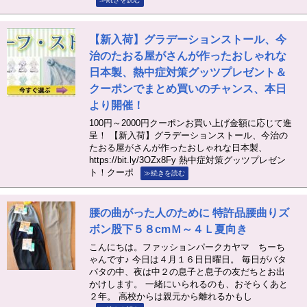
【新入荷】グラデーションストール、今
治のたおる屋がさんが作ったおしゃれな
日本製、熱中症対策グッツプレゼント＆
クーポンでまとめ買いのチャンス、本日
より開催！
100円～2000円クーポンお買い上げ金額に応じて進
呈！ 【新入荷】グラデーションストール、今治の
たおる屋がさんが作ったおしゃれな日本製、
https://bit.ly/3OZx8Fy 熱中症対策グッツプレゼン
ト！クーポ
≫続きを読む
腰の曲がった人のために 特許品腰曲りズ
ボン股下５８cmＭ～４Ｌ夏向き
こんにちは。ファッションパークカヤマ ちーち
ゃんです♪ 今日は４月１６日日曜日。 毎日がバタ
バタの中、夜は中２の息子と息子の友だちとお出
かけします。 一緒にいられるのも、おそらくあと
２年。 高校からは親元から離れるかもし