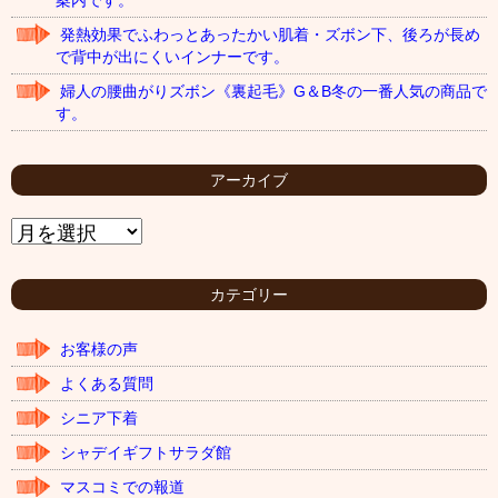
案内です。
発熱効果でふわっとあったかい肌着・ズボン下、後ろが長め
で背中が出にくいインナーです。
婦人の腰曲がりズボン《裏起毛》G＆B冬の一番人気の商品で
す。
アーカイブ
ア
ー
カ
イ
カテゴリー
ブ
お客様の声
よくある質問
シニア下着
シャデイギフトサラダ館
マスコミでの報道