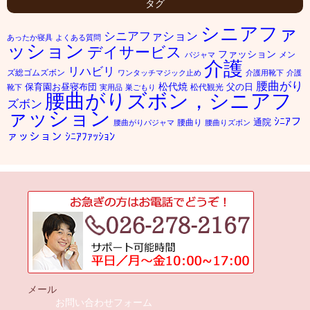
タグ
シニアファ
シニアファション
あったか寝具
よくある質問
ッション
デイサービス
ファッション
メン
パジャマ
介護
リハビリ
ズ総ゴムズボン
ワンタッチマジック止め
介護用靴下
介護
腰曲がり
松代焼
保育園お昼寝布団
父の日
松代観光
靴下
実用品
巣ごもり
腰曲がりズボン，シニアフ
ズボン
ァッション
ｼﾆｱフ
通院
腰曲り
腰曲がりパジャマ
腰曲りズボン
ァッション
ｼﾆｱﾌｧｯｼｮﾝ
メール
お問い合わせフォーム