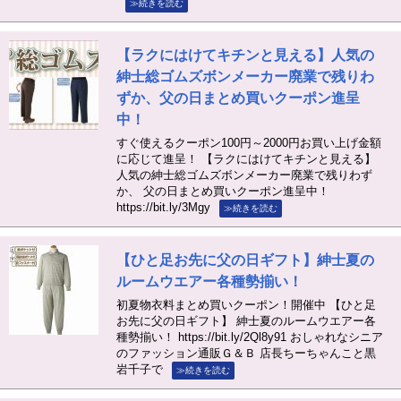
≫続きを読む
【ラクにはけてキチンと見える】人気の
紳士総ゴムズボンメーカー廃業で残りわ
ずか、父の日まとめ買いクーポン進呈
中！
すぐ使えるクーポン100円～2000円お買い上げ金額
に応じて進呈！ 【ラクにはけてキチンと見える】
人気の紳士総ゴムズボンメーカー廃業で残りわず
か、 父の日まとめ買いクーポン進呈中！
https://bit.ly/3Mgy
≫続きを読む
【ひと足お先に父の日ギフト】紳士夏の
ルームウエアー各種勢揃い！
初夏物衣料まとめ買いクーポン！開催中 【ひと足
お先に父の日ギフト】 紳士夏のルームウエアー各
種勢揃い！ https://bit.ly/2Ql8y91 おしゃれなシニア
のファッション通販Ｇ＆Ｂ 店長ちーちゃんこと黒
岩千子で
≫続きを読む