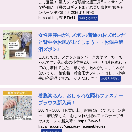
じて進呈！ 婦人グンゼ肌着快適工房S～３サイズ
が勢揃い 《母の日ギフトまとめ買い負担軽減キャ
ンペーン第2弾！》本日より開催
https://bit.ly/31BTfdU
≫続きを読む
女性用腰曲がりズボン♪普通のおズボンだ
と背中やお尻が出てしまう・・お悩み解
消ズボン♪
こんにちは。ファッションパークカヤマ ちーち
ゃんです♪ 我が家の小学生2人、やっと4連休終わっ
ての月曜日でした。 朝から、あれがない、これが
ないって。 給食着・給食用ナフキン・はし。 小学
生の必需品ですね。 そんなわけで
≫続きを読む
着脱楽ちん、おしゃれな隠れファスナー
ブラウス新入荷！
200円～3000円お買い上げ金額に応じてクポーン進
呈！ 着脱楽ちん、おしゃれな隠れファスナーブラ
ウスカーディ新入荷！ https://www.f-
kayama.com/c/kaigo/gr-magunet/ledies
≫続きを読む