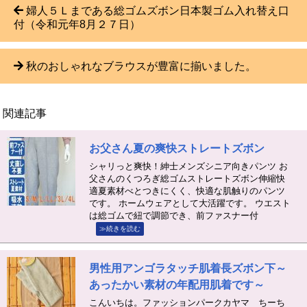
婦人５Ｌまである総ゴムズボン日本製ゴム入れ替え口
付（令和元年8月２７日）
秋のおしゃれなブラウスが豊富に揃いました。
関連記事
お父さん夏の爽快ストレートズボン
シャリっと爽快！紳士メンズシニア向きパンツ お
父さんのくつろぎ総ゴムストレートズボン伸縮快
適夏素材べとつきにくく、快適な肌触りのパンツ
です。 ホームウェアとして大活躍です。 ウエスト
は総ゴムで紐で調節でき、前ファスナー付
≫続きを読む
男性用アンゴラタッチ肌着長ズボン下～
あったかい素材の年配用肌着です～
こんいちは。ファッションパークカヤマ ちーち