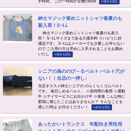
す時間。 この一時間が宝物の時間
≫続きを読む
紳士マジック留めニットシャツ春夏のも
新入荷！S~LL
紳士マジック留めニットシャツ春夏のも新入
荷！ S~LLサイズまである介護衣料 リハビリに好
適品です。 S~LLはメーカーでも少量しか作らない
ので ご入用の方は早めに入手されることをお薦め
いたし
≫続きを読む
シニアの為ののび～るベルト♪ベルト穴が
ない！！当店の一押し♪
当店オススメ紳士シニアの のらくらくゴムベルト
です。 毎日しめるベルト。 ☆長時間の着用 ☆運動
中 ☆デイサービスにお出かけ中 ☆食後 こんな時に
窮屈に感じたことはありませんか？ そんなことを
感じた時は お任せください！
≫続きを読む
あったかいトランクス 年配向き男性用