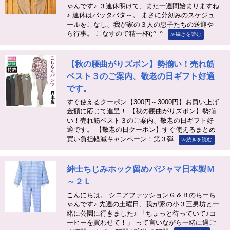
ゃんです♪ ３連休明けて、また一週間始まりますね
♪ 連休はバッタバタ～。 まさに分刻みのスケジュ
ールをこなし、我が家の３人の息子たちの送迎や
ら行事。 こなすので精一杯(;^_^
≫続きを読む
【秋の腰曲がりズボン】勢揃い！売れ筋
ベスト３のご案内、敬老の日ギフト好適
です。
すぐ使えるクーポン【300円～3000円】お買い上げ
金額に応じて進呈！ 【秋の腰曲がりズボン】勢揃
い！売れ筋ベスト３のご案内、敬老の日ギフト好
適です。 【敬老の日クーポン】すぐ使えるまとめ
買い負担軽減キャンペーン！第３弾
≫続きを読む
紳士ちじみホック留めパジャマ日本製Ｍ
～２Ｌ
こんにちは。 シニアファッションＧ＆Ｂのちーち
ゃんです♪ 先週の土曜日、我が家の小３三男坊と一
緒に公園に行きました♪ 「ちょっと待っていて♪コ
ーヒーを買わせて！」 って言いながら一緒に過ご