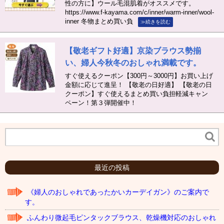
性の方に】ウール毛混肌着がオススメです。
https://www.f-kayama.com/c/inner/warm-inner/wool-
inner 冬物まとめ買い負
≫続きを読む
【敬老ギフト好適】京染ブラウス勢揃
い、婦人今秋冬のおしゃれ満載です。
すぐ使えるクーポン【300円～3000円】お買い上げ
金額に応じて進呈！ 【敬老の日好適】 【敬老の日
クーポン】すぐ使えるまとめ買い負担軽減キャン
ペーン！第３弾開催中！
最近の投稿
《婦人のおしゃれであったかいカーデイガン》のご案内で
す。
ふんわり微起毛ピンタックブラウス、乾燥機対応のおしゃれ