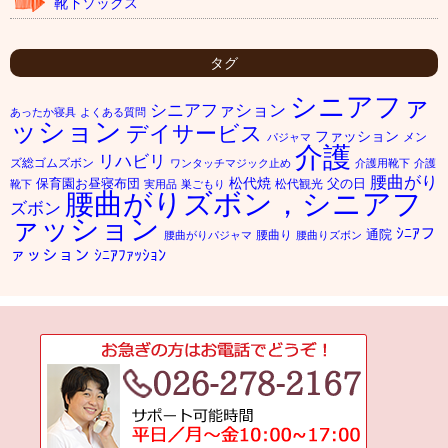
靴下ソックス
タグ
シニアファ
シニアファション
あったか寝具
よくある質問
ッション
デイサービス
ファッション
メン
パジャマ
介護
リハビリ
ズ総ゴムズボン
ワンタッチマジック止め
介護用靴下
介護
腰曲がり
松代焼
保育園お昼寝布団
父の日
松代観光
靴下
実用品
巣ごもり
腰曲がりズボン，シニアフ
ズボン
ァッション
ｼﾆｱフ
通院
腰曲り
腰曲がりパジャマ
腰曲りズボン
ァッション
ｼﾆｱﾌｧｯｼｮﾝ