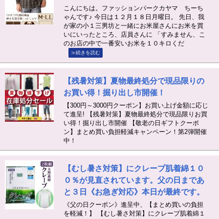
こんにちは。ファッションパークカヤマ ちーち
ゃんです♪ 今日は１２月１８日月曜日。 先日、我
が家の小１三男坊と一緒にお米屋さんにお米を買
いにいったところ、店員さんに 「すみません、こ
のお店の中で一番安いお米を１０キロくだ
≫続きを読む
【残暑対策】夏物最終処分で現品限りの
お買い得！掘り出し市開催！
【300円～3000円クーポン】お買い上げ金額に応じ
て進呈! 【残暑対策】夏物最終処分で現品限りお買
い得！掘り出し市開催 【敬老の日ギフトクーポ
ン】まとめ買い負担軽減キャンペーン！第2弾開催
中！
【むし暑さ対策】にクレープ肌着綿１０
０％が見直されています。父の日まであ
と３日《お急ぎ対応》本日が最終です。
《父の日クーポン》進呈中、【まとめ買いの負担
を軽減！】 【むし暑さ対策】にクレープ肌着綿１