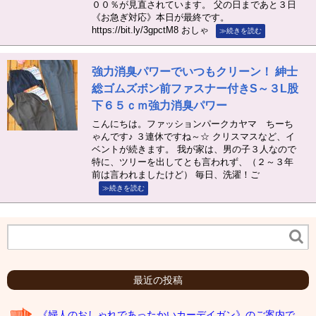
００％が見直されています。 父の日まであと３日
《お急ぎ対応》本日が最終です。
https://bit.ly/3gpctM8 おしゃ
≫続きを読む
強力消臭パワーでいつもクリーン！ 紳士
総ゴムズボン前ファスナー付きS～３L股
下６５ｃｍ強力消臭パワー
こんにちは。ファッションパークカヤマ ちーち
ゃんです♪ ３連休ですね～☆ クリスマスなど、イ
ベントが続きます。 我が家は、男の子３人なので
特に、ツリーを出してとも言われず、（２～３年
前は言われましたけど） 毎日、洗濯！ご
≫続きを読む
最近の投稿
《婦人のおしゃれであったかいカーデイガン》のご案内で