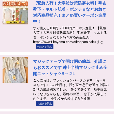
【緊急入荷！大寒波対策防寒衣料】毛布
靴下・キルト肌着・ポンチョなどお急ぎ
対応商品拡充！まとめ買いクーポン進呈
中！
すぐ使える100円～5000円クーポン進呈！ 【緊急
入荷！大寒波対策防寒衣料】 毛布靴下・キルト肌
着・ポンチョなどお急ぎ対応商品拡充！
https://www.f-kayama.com/c/kanpataisaku まと
≫続きを読む
マジックテープで開け閉め簡単、介護に
もおススメです 紳士半袖マジック止め全
開ニットシャツS～２L
こんにちは。ファッションパークカヤマ ちーち
ゃんです♪ この土日は、我が家の息子が通う中学の
部活の最終練習でした。 暑くて暑くて、熱中症気
味になりながらも、最終の練習。 息子が入学して
から１年。 小学校から続けてきた柔道
≫続きを読む