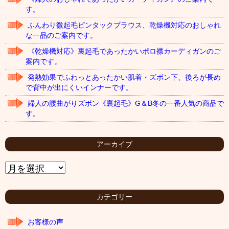
す。
ふんわり微起毛ピンタックブラウス、乾燥機対応のおしゃれ
な一品のご案内です。
《乾燥機対応》裏起毛であったかいポロ襟カーディガンのご
案内です。
発熱効果でふわっとあったかい肌着・ズボン下、後ろが長め
で背中が出にくいインナーです。
婦人の腰曲がりズボン《裏起毛》G＆B冬の一番人気の商品で
す。
アーカイブ
ア
ー
カ
イ
カテゴリー
ブ
お客様の声