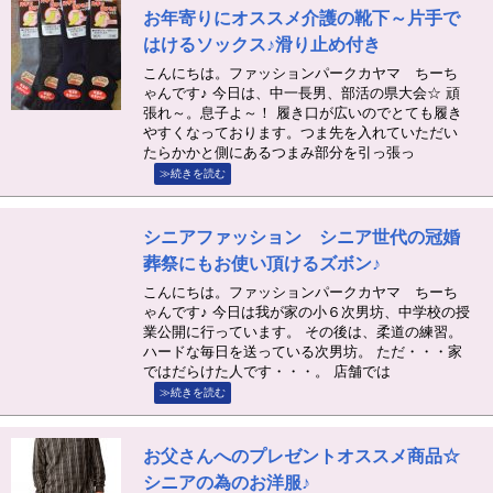
お年寄りにオススメ介護の靴下～片手で
はけるソックス♪滑り止め付き
こんにちは。ファッションパークカヤマ ちーち
ゃんです♪ 今日は、中一長男、部活の県大会☆ 頑
張れ～。息子よ～！ 履き口が広いのでとても履き
やすくなっております。つま先を入れていただい
たらかかと側にあるつまみ部分を引っ張っ
≫続きを読む
シニアファッション シニア世代の冠婚
葬祭にもお使い頂けるズボン♪
こんにちは。ファッションパークカヤマ ちーち
ゃんです♪ 今日は我が家の小６次男坊、中学校の授
業公開に行っています。 その後は、柔道の練習。
ハードな毎日を送っている次男坊。 ただ・・・家
ではだらけた人です・・・。 店舗では
≫続きを読む
お父さんへのプレゼントオススメ商品☆
シニアの為のお洋服♪