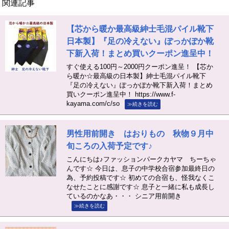
関連記事
【芯から暖か最高級紳士毛混パイル靴下
日本製】『足の冷えない』ぽっかぽか靴
下新入荷！まとめ買いクーポン進呈中！
すぐ使える100円～2000円クーポン進呈！ 【芯か
ら暖か☆最高級の日本製】紳士毛混パイル靴下
『足の冷えない』ぽっかぽか靴下新入荷！まとめ
買いクーポン進呈中！ https://www.f-
kayama.com/c/so
≫続きを読む
男性用前開き はおりもの 秋物９月中
旬ころの入荷予定です♪
こんにちは♪ファッションパークカヤマ ちーちゃ
んです☆ 今日は、息子の中学校合宿参加最終日の
為、予約投稿です☆ 初めての合宿も、怪我なくこ
なせたことに感謝です☆ 息子と一緒に私も成長し
ているのかなあ・・・ シニア用前開き
≫続きを読む