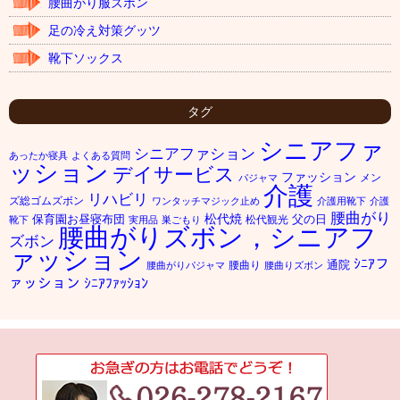
腰曲がり服ズボン
足の冷え対策グッツ
靴下ソックス
タグ
シニアファ
シニアファション
あったか寝具
よくある質問
ッション
デイサービス
ファッション
メン
パジャマ
介護
リハビリ
ズ総ゴムズボン
ワンタッチマジック止め
介護用靴下
介護
腰曲がり
松代焼
保育園お昼寝布団
父の日
松代観光
靴下
実用品
巣ごもり
腰曲がりズボン，シニアフ
ズボン
ァッション
ｼﾆｱフ
通院
腰曲り
腰曲がりパジャマ
腰曲りズボン
ァッション
ｼﾆｱﾌｧｯｼｮﾝ