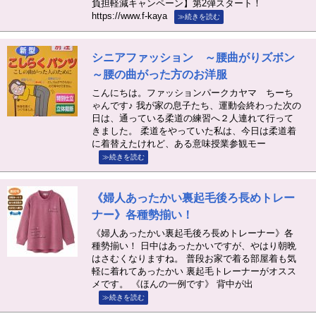
負担軽減キャンペーン】第2弾スタート！
https://www.f-kaya
≫続きを読む
シニアファッション ～腰曲がりズボン
～腰の曲がった方のお洋服
こんにちは。ファッションパークカヤマ ちーち
ゃんです♪ 我が家の息子たち、運動会終わった次の
日は、通っている柔道の練習へ２人連れて行って
きました。 柔道をやっていた私は、今日は柔道着
に着替えたけれど、ある意味授業参観モー
≫続きを読む
《婦人あったかい裏起毛後ろ長めトレー
ナー》各種勢揃い！
《婦人あったかい裏起毛後ろ長めトレーナー》各
種勢揃い！ 日中はあったかいですが、やはり朝晩
はさむくなりますね。 普段お家で着る部屋着も気
軽に着れてあったかい 裏起毛トレーナーがオスス
メです。 《ほんの一例です》 背中が出
≫続きを読む