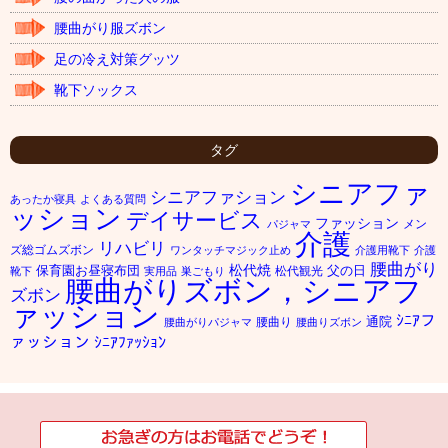
腰曲がり服ズボン
足の冷え対策グッツ
靴下ソックス
タグ
シニアファ
シニアファション
あったか寝具
よくある質問
ッション
デイサービス
ファッション
メン
パジャマ
介護
リハビリ
ズ総ゴムズボン
ワンタッチマジック止め
介護用靴下
介護
腰曲がり
松代焼
保育園お昼寝布団
父の日
松代観光
靴下
実用品
巣ごもり
腰曲がりズボン，シニアフ
ズボン
ァッション
ｼﾆｱフ
通院
腰曲り
腰曲がりパジャマ
腰曲りズボン
ァッション
ｼﾆｱﾌｧｯｼｮﾝ