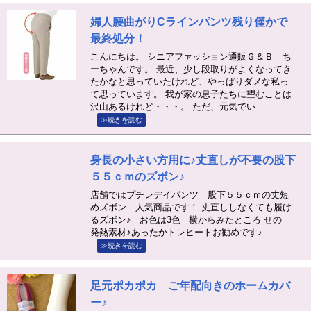
婦人腰曲がりCラインパンツ残り僅かで
最終処分！
こんにちは。 シニアファッション通販Ｇ＆Ｂ ち
ーちゃんです。 最近、少し段取りがよくなってき
たかなと思っていたけれど、やっぱりダメな私っ
て思っています。 我が家の息子たちに望むことは
沢山あるけれど・・・。 ただ、元気でい
≫続きを読む
身長の小さい方用に♪丈直しが不要の股下
５５ｃｍのズボン♪
店舗ではプチレデイパンツ 股下５５ｃｍの丈短
めズボン 人気商品です！ 丈直ししなくても履け
るズボン♪ お色は3色 横からみたところ せの
発熱素材♪あったかトレヒートお勧めです♪
≫続きを読む
足元ポカポカ ご年配向きのホームカバ
ー♪