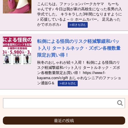
こんにちは。ファッションパークカヤマ ちーち
ゃんです♪ 今日は我が家の高校生になった長男の入
学式でした。 キラキラした3年間になりますように
♪ 応援しているよ～☆ ホームカバー。 足元あった
かでポカポカ♪
≫続きを読む
転倒による怪我のリスク軽減撃緩和パッ
ト入り タートルネック・ズボン各種数量
限定お買い得！
秋冬のおしゃれが続々入荷！ 転倒による怪我のリ
スク軽減撃緩和パット入り タートルネック・ズボ
ン各種数量限定お買い得！ https://www.f-
kayama.com/c/gift おしゃれなシニアのファッショ
ン通販G＆
≫続きを読む
最近の投稿