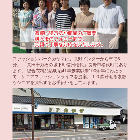
ファッションパークカヤマは、長野インターから車で5
分。 「真田十万石の城下町信州松代」長野市松代町にあり
ます。 総合衣料品店明治41年創業以来100余年にわたっ
て、シニアファッションライフを提案。１０歳若返る素敵
なシニアを演出するお手伝いをしています。