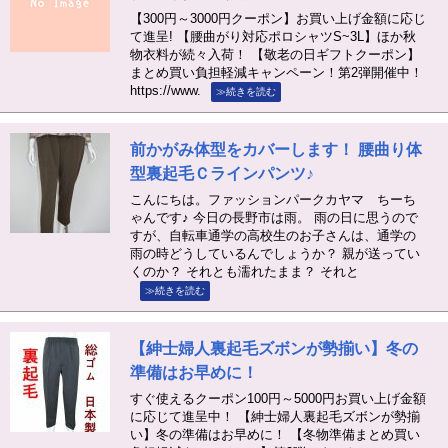
【300円～3000円クーポン】お買い上げ金額に応じ
て進呈! 【腰曲がり対応ポロシャツS~3L】ほか秋
物衣料が続々入荷！ 【敬老の日ギフトクーポン】
まとめ買い負担軽減キャンペーン！第2弾開催中！
https://www.
≫続きを読む
前かがみ体型をカバーします！ 腰曲り体
型裏起毛Ｃラインパンツ♪
こんにちは。ファッションパークカヤマ ちーち
ゃんです♪ 今日の長野市は雨。 雨の日に思うので
すが、自転車通学の高校生のお子さんは、通学の
雨の時どうしているんでしょうか？ 親が送ってい
くのか？ それとも濡れたまま？ それと
≫続きを読む
【紳士婦人裏起毛ズボンが勢揃い】冬の
準備はお早めに！
すぐ使えるクーポン100円～5000円お買い上げ金額
に応じて進呈中！ 【紳士婦人裏起毛ズボンが勢揃
い】冬の準備はお早めに！ 【冬物準備まとめ買い