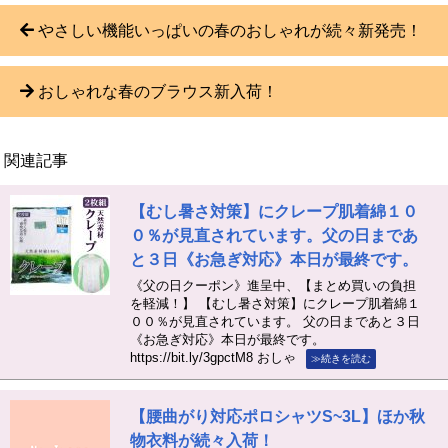
やさしい機能いっぱいの春のおしゃれが続々新発売！
おしゃれな春のブラウス新入荷！
関連記事
【むし暑さ対策】にクレープ肌着綿１０
０％が見直されています。父の日まであ
と３日《お急ぎ対応》本日が最終です。
《父の日クーポン》進呈中、【まとめ買いの負担
を軽減！】 【むし暑さ対策】にクレープ肌着綿１
００％が見直されています。 父の日まであと３日
《お急ぎ対応》本日が最終です。
https://bit.ly/3gpctM8 おしゃ
≫続きを読む
【腰曲がり対応ポロシャツS~3L】ほか秋
物衣料が続々入荷！