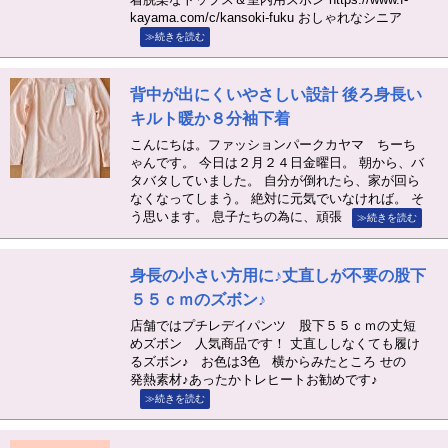
kayama.com/c/kansoki-fuku おしゃれなシニア
≫続きを読む
背中が出にくいやさしい設計 後ろ身長い
キルト暖か８分袖下着
こんにちは。ファッションパークカヤマ ちーち
ゃんです。 今日は２月２４日金曜日。 朝から、バ
タバタしていました。 自分が倒れたら、家が回ら
なくなってしまう。 絶対に元気でいなければ。 そ
う思います。 息子たちの為に、頑張
≫続きを読む
身長の小さい方用に♪丈直しが不要の股下
５５ｃｍのズボン♪
店舗ではプチレデイパンツ 股下５５ｃｍの丈短
めズボン 人気商品です！ 丈直ししなくても履け
るズボン♪ お色は3色 横からみたところ せの
発熱素材♪あったかトレヒートお勧めです♪
≫続きを読む