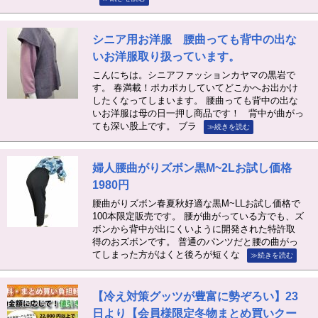
シニア用お洋服 腰曲っても背中の出な
いお洋服取り扱っています。
こんにちは。シニアファッションカヤマの黒岩で
す。 春満載！ポカポカしていてどこかへお出かけ
したくなってしまいます。 腰曲っても背中の出な
いお洋服は母の日一押し商品です！ 背中が曲がっ
ても深い股上です。 ブラ
≫続きを読む
婦人腰曲がりズボン黒M~2Lお試し価格
1980円
腰曲がりズボン春夏秋好適な黒M~LLお試し価格で
100本限定販売です。 腰が曲がっている方でも、ズ
ボンから背中が出にくいように開発された特許取
得のおズボンです。 普通のパンツだと腰の曲がっ
てしまった方がはくと後ろが短くな
≫続きを読む
【冷え対策グッツが豊富に勢ぞろい】23
日より【会員様限定冬物まとめ買いクー