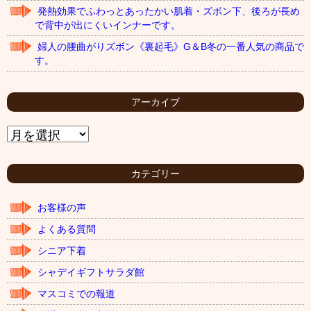
発熱効果でふわっとあったかい肌着・ズボン下、後ろが長め
で背中が出にくいインナーです。
婦人の腰曲がりズボン《裏起毛》G＆B冬の一番人気の商品で
す。
アーカイブ
ア
ー
カ
イ
カテゴリー
ブ
お客様の声
よくある質問
シニア下着
シャデイギフトサラダ館
マスコミでの報道