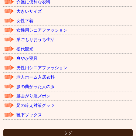
介護に便利な衣料
大きいサイズ
女性下着
女性用シニアファッション
巣ごもりおうち生活
松代観光
爽やか寝具
男性用シニアファッション
老人ホーム入居衣料
腰の曲がった人の服
腰曲がり服ズボン
足の冷え対策グッツ
靴下ソックス
タグ