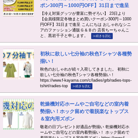
ポン300円～1000円OFF】31日まで進呈
【冷え対策グッツが豊富に勢ぞろい】 23日より
【会員様限定冬物まとめ買いクーポン300円～1000
円OFF】31日まで進呈 こんにちは おしゃれなシニ
アのファッション通販Ｇ＆Ｂの 店長ちーちゃんこ
と、黒岩千子と申します。
≫続きを読む
初秋に欲しい七分袖の秋色Tシャツ各種勢
揃い！
秋色のおしゃれが続々入荷してきました。 初秋に
欲しい七分袖の秋色Tシャツ各種勢揃い！
https://www.f-kayama.com/c/ladies/grb/radies-tops-
tshirt/radies-top
≫続きを読む
乾燥機対応ホームやご自宅などの室内着
勢揃い！ホック留めで着脱楽なトップス
＆室内用ズボン
敬老の日プレゼント好適品が勢揃い 乾燥機対応ホ
ームやご自宅などの室内着勢揃い！ ホック留めで
着脱楽なトップス＆室内用ズボン https://www.f-