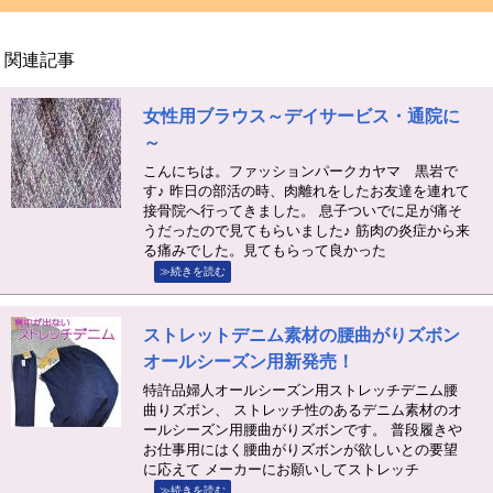
関連記事
女性用ブラウス～デイサービス・通院に
～
こんにちは。ファッションパークカヤマ 黒岩で
す♪ 昨日の部活の時、肉離れをしたお友達を連れて
接骨院へ行ってきました。 息子ついでに足が痛そ
うだったので見てもらいました♪ 筋肉の炎症から来
る痛みでした。見てもらって良かった
≫続きを読む
ストレットデニム素材の腰曲がりズボン
オールシーズン用新発売！
特許品婦人オールシーズン用ストレッチデニム腰
曲りズボン、 ストレッチ性のあるデニム素材のオ
ールシーズン用腰曲がりズボンです。 普段履きや
お仕事用にはく腰曲がりズボンが欲しいとの要望
に応えて メーカーにお願いしてストレッチ
≫続きを読む