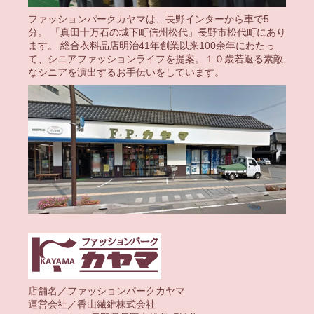
ファッションパークカヤマは、長野インターから車で5
分。 「真田十万石の城下町信州松代」長野市松代町にあり
ます。 総合衣料品店明治41年創業以来100余年にわたっ
て、シニアファッションライフを提案。１０歳若返る素敵
なシニアを演出するお手伝いをしています。
店舗名／ファッションパークカヤマ
運営会社／香山繊維株式会社