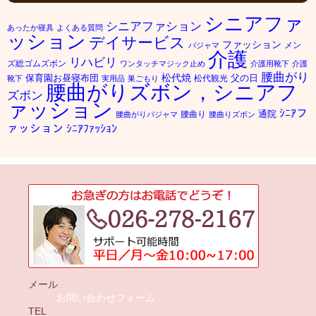
シニアファ
シニアファション
あったか寝具
よくある質問
ッション
デイサービス
ファッション
メン
パジャマ
介護
リハビリ
ズ総ゴムズボン
ワンタッチマジック止め
介護用靴下
介護
腰曲がり
松代焼
保育園お昼寝布団
父の日
松代観光
靴下
実用品
巣ごもり
腰曲がりズボン，シニアフ
ズボン
ァッション
ｼﾆｱフ
通院
腰曲り
腰曲がりパジャマ
腰曲りズボン
ァッション
ｼﾆｱﾌｧｯｼｮﾝ
メール
お問い合わせフォーム
TEL