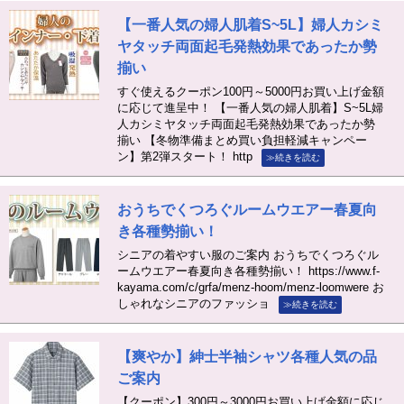
【一番人気の婦人肌着S~5L】婦人カシミ
ヤタッチ両面起毛発熱効果であったか勢
揃い
すぐ使えるクーポン100円～5000円お買い上げ金額
に応じて進呈中！ 【一番人気の婦人肌着】S~5L婦
人カシミヤタッチ両面起毛発熱効果であったか勢
揃い 【冬物準備まとめ買い負担軽減キャンペー
ン】第2弾スタート！ http
≫続きを読む
おうちでくつろぐルームウエアー春夏向
き各種勢揃い！
シニアの着やすい服のご案内 おうちでくつろぐル
ームウエアー春夏向き各種勢揃い！ https://www.f-
kayama.com/c/grfa/menz-hoom/menz-loomwere お
しゃれなシニアのファッショ
≫続きを読む
【爽やか】紳士半袖シャツ各種人気の品
ご案内
【クーポン】300円～3000円お買い上げ金額に応じ