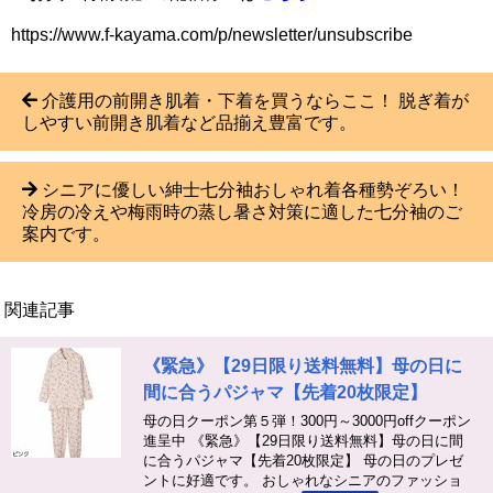
https://www.f-kayama.com/p/newsletter/unsubscribe
介護用の前開き肌着・下着を買うならここ！ 脱ぎ着が
しやすい前開き肌着など品揃え豊富です。
シニアに優しい紳士七分袖おしゃれ着各種勢ぞろい！
冷房の冷えや梅雨時の蒸し暑さ対策に適した七分袖のご
案内です。
関連記事
《緊急》【29日限り送料無料】母の日に
間に合うパジャマ【先着20枚限定】
母の日クーポン第５弾！300円～3000円offクーポン
進呈中 《緊急》【29日限り送料無料】母の日に間
に合うパジャマ【先着20枚限定】 母の日のプレゼ
ントに好適です。 おしゃれなシニアのファッショ