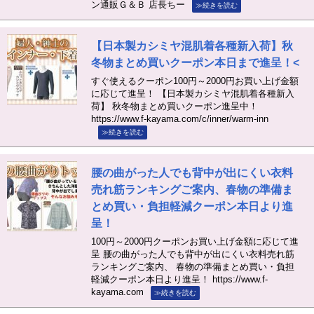
ン通販Ｇ＆Ｂ 店長ちー
≫続きを読む
【日本製カシミヤ混肌着各種新入荷】秋
冬物まとめ買いクーポン本日まで進呈！<
すぐ使えるクーポン100円～2000円お買い上げ金額
に応じて進呈！ 【日本製カシミヤ混肌着各種新入
荷】 秋冬物まとめ買いクーポン進呈中！
https://www.f-kayama.com/c/inner/warm-inn
≫続きを読む
腰の曲がった人でも背中が出にくい衣料
売れ筋ランキングご案内、春物の準備ま
とめ買い・負担軽減クーポン本日より進
呈！
100円～2000円クーポンお買い上げ金額に応じて進
呈 腰の曲がった人でも背中が出にくい衣料売れ筋
ランキングご案内、 春物の準備まとめ買い・負担
軽減クーポン本日より進呈！ https://www.f-
kayama.com
≫続きを読む