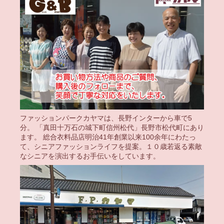
ファッションパークカヤマは、長野インターから車で5
分。 「真田十万石の城下町信州松代」長野市松代町にあり
ます。 総合衣料品店明治41年創業以来100余年にわたっ
て、シニアファッションライフを提案。１０歳若返る素敵
なシニアを演出するお手伝いをしています。