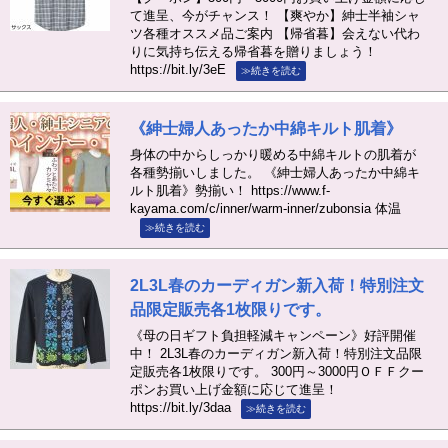
て進呈、今がチャンス！ 【爽やか】紳士半袖シャ
ツ各種オススメ品ご案内 【帰省暮】会えない代わ
りに気持ち伝える帰省暮を贈りましょう！
https://bit.ly/3eE
≫続きを読む
《紳士婦人あったか中綿キルト肌着》
身体の中からしっかり暖める中綿キルトの肌着が
各種勢揃いしました。 《紳士婦人あったか中綿キ
ルト肌着》勢揃い！ https://www.f-
kayama.com/c/inner/warm-inner/zubonsia 体温
≫続きを読む
2L3L春のカーディガン新入荷！特別注文
品限定販売各1枚限りです。
《母の日ギフト負担軽減キャンペーン》好評開催
中！ 2L3L春のカーディガン新入荷！特別注文品限
定販売各1枚限りです。 300円～3000円ＯＦＦクー
ポンお買い上げ金額に応じて進呈！
https://bit.ly/3daa
≫続きを読む