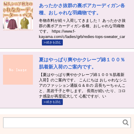
あったかさ抜群の裏ボアカーディガン各
種、おしゃれな羽織物です。
冬物衣料が続々入荷してきました！ あったかさ抜
群の裏ボアカーディガン各種、おしゃれな羽織物
です。 https://www.f-
kayama.com/c/ladies/grb/redies-tops-sweater_car
≫続きを読む
夏はやっぱり爽やかクレープ綿１００％
肌着新入荷のご案内です。
【夏はやっぱり爽やかクレープ綿１００％肌着新
入荷】のご案内です。 こんにちは おしゃれなシニ
アのファッション通販Ｇ＆Ｂの 店長ちーちゃんこ
と、黒岩千子と申します。 長雨が続いたり、コロ
ナ感染が再度拡大して 心配ですが、い
≫続きを読む