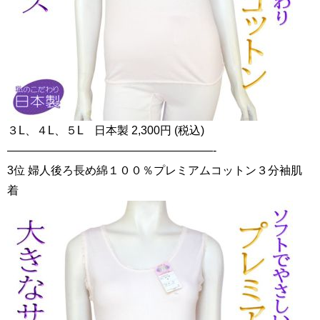
３L、４L、５L 日本製 2,300円 (税込)
——————————————————-
3位 婦人後ろ長め綿１００％プレミアムコットン３分袖肌
着