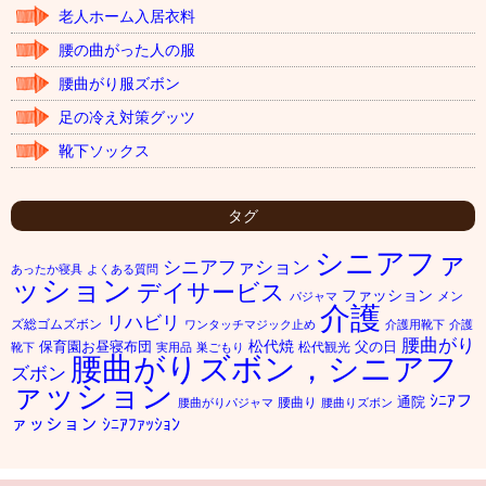
老人ホーム入居衣料
腰の曲がった人の服
腰曲がり服ズボン
足の冷え対策グッツ
靴下ソックス
タグ
シニアファ
シニアファション
あったか寝具
よくある質問
ッション
デイサービス
ファッション
メン
パジャマ
介護
リハビリ
ズ総ゴムズボン
ワンタッチマジック止め
介護用靴下
介護
腰曲がり
松代焼
保育園お昼寝布団
父の日
松代観光
靴下
実用品
巣ごもり
腰曲がりズボン，シニアフ
ズボン
ァッション
ｼﾆｱフ
通院
腰曲り
腰曲がりパジャマ
腰曲りズボン
ァッション
ｼﾆｱﾌｧｯｼｮﾝ