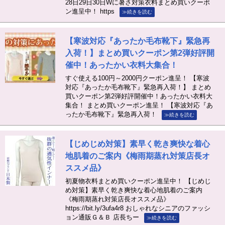
28日29日30日Wに暑さ対策衣料まとめ買いクーポ
ン進呈中！ https
≫続きを読む
【寒波対応『あったか毛布靴下』緊急再
入荷！】まとめ買いクーポン第2弾好評開
催中！あったかい衣料大集合！
すぐ使える100円～2000円クーポン進呈！ 【寒波
対応『あったか毛布靴下』緊急再入荷！】 まとめ
買いクーポン第2弾好評開催中！あったかい衣料大
集合！ まとめ買いクーポン進呈！ 【寒波対応『あ
ったか毛布靴下』緊急再入荷！
≫続きを読む
【じめじめ対策】素早く乾き爽快な着心
地肌着のご案内《梅雨期蒸れ対策店長オ
ススメ品》
初夏物衣料まとめ買いクーポン進呈中！ 【じめじ
め対策】素早く乾き爽快な着心地肌着のご案内
《梅雨期蒸れ対策店長オススメ品》
https://bit.ly/3ufa4r8 おしゃれなシニアのファッシ
ョン通販Ｇ＆Ｂ 店長ちー
≫続きを読む