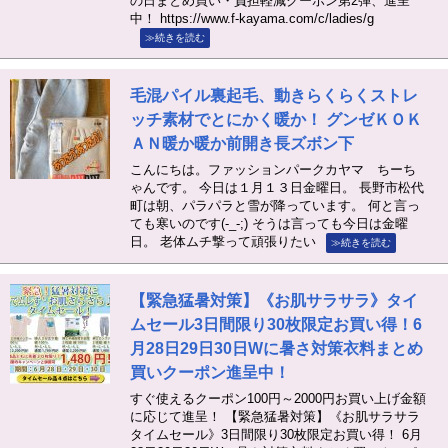
の日まとめ買い・負担軽減クーポン第2弾、進呈
中！ https://www.f-kayama.com/c/ladies/g
≫続きを読む
毛混パイル裏起毛、動きらくらくストレ
ッチ素材でとにかく暖か！ グンゼＫＯＫ
ＡＮ暖か暖か前開き長ズボン下
こんにちは。ファッションパークカヤマ ちーち
ゃんです。 今日は１月１３日金曜日。 長野市松代
町は朝、パラパラと雪が降っています。 何と言っ
ても寒いのです(-_-;) そうは言っても今日は金曜
日。 老体ムチ撃って頑張りたい
≫続きを読む
【緊急猛暑対策】《お肌サラサラ》タイ
ムセール3日間限り30枚限定お買い得！6
月28日29日30日Wに暑さ対策衣料まとめ
買いクーポン進呈中！
すぐ使えるクーポン100円～2000円お買い上げ金額
に応じて進呈！ 【緊急猛暑対策】《お肌サラサラ
タイムセール》3日間限り30枚限定お買い得！ 6月