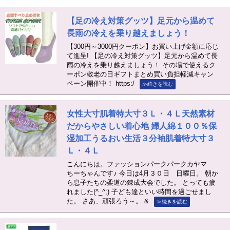
【足の冷え対策グッツ】足元から温めて
長雨の冷えを乗り越えましょう！
【300円～3000円クーポン】お買い上げ金額に応じ
て進呈! 【足の冷え対策グッツ】足元から温めて長
雨の冷えを乗り越えましょう！ その場で使えるク
ーポン敬老の日ギフトまとめ買い負担軽減キャン
ペーン開催中！ https:/
≫続きを読む
女性大寸肌着特大寸３Ｌ・４Ｌ天然素材
だからやさしい着心地 婦人綿１００％保
湿加工うるおい生活３分袖肌着特大寸３
Ｌ・４Ｌ
こんにちは。ファッションパークパークカヤマ
ちーちゃんです♪ 今日は4月３０日 日曜日。 朝か
ら息子たちの柔道の錬成大会でした。 とっても疲
れました(^_^;) 子ども達といい時間を過ごせまし
た。 さあ、頑張ろう～。 &
≫続きを読む