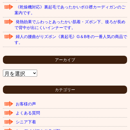
《乾燥機対応》裏起毛であったかいポロ襟カーディガンのご
案内です。
発熱効果でふわっとあったかい肌着・ズボン下、後ろが長め
で背中が出にくいインナーです。
婦人の腰曲がりズボン《裏起毛》G＆B冬の一番人気の商品で
す。
アーカイブ
ア
ー
カ
イ
カテゴリー
ブ
お客様の声
よくある質問
シニア下着