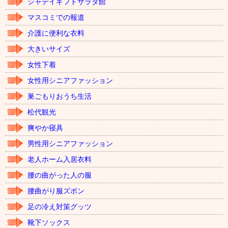
シャデイギフトサラダ館
マスコミでの報道
介護に便利な衣料
大きいサイズ
女性下着
女性用シニアファッション
巣ごもりおうち生活
松代観光
爽やか寝具
男性用シニアファッション
老人ホーム入居衣料
腰の曲がった人の服
腰曲がり服ズボン
足の冷え対策グッツ
靴下ソックス