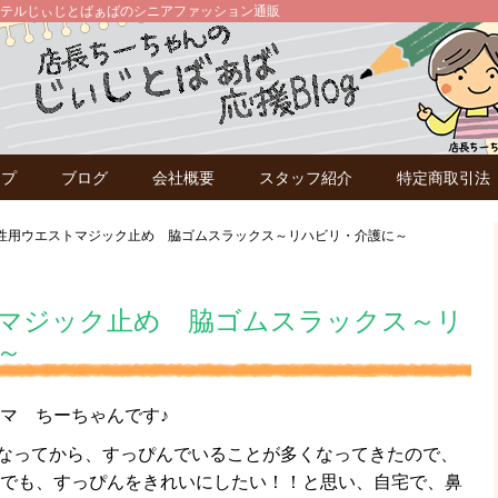
テルじぃじとばぁばのシニアファッション通販
ップ
ブログ
会社概要
スタッフ紹介
特定商取引法
性用ウエストマジック止め 脇ゴムスラックス～リハビリ・介護に～
マジック止め 脇ゴムスラックス～リ
～
マ ちーちゃんです♪
なってから、すっぴんでいることが多くなってきたので、
とでも、すっぴんをきれいにしたい！！と思い、自宅で、鼻