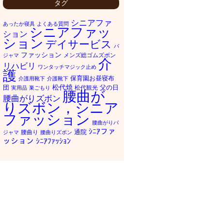
タグ
シニアファ
あったか寝具
よくある質問
シニアファッ
ション
ション
デイサービス
パ
ファッション
メンズ総ゴムズボン
ジャマ
介
リハビリ
ワンタッチマジック止め
護
保育園お昼寝布
介護用靴下
介護靴下
松代焼
団
父の日
松代観光
実用品
巣ごもり
腰曲が
腰曲がりズボン
りズボン，シニア
ファッション
腰曲がりパ
ｼﾆｱファ
通院
腰曲り
ジャマ
腰曲りズボン
ッション
ｼﾆｱﾌｧｯｼｮﾝ