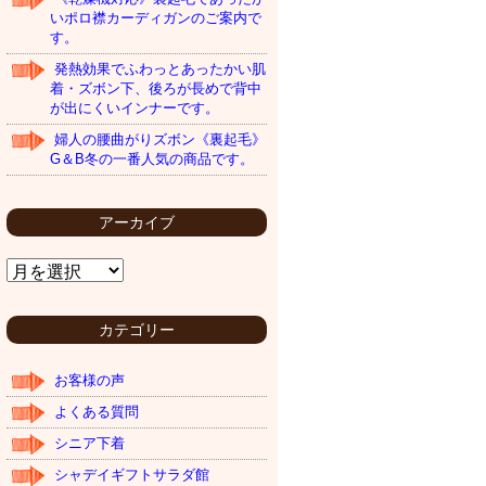
いポロ襟カーディガンのご案内で
す。
発熱効果でふわっとあったかい肌
着・ズボン下、後ろが長めで背中
が出にくいインナーです。
婦人の腰曲がりズボン《裏起毛》
G＆B冬の一番人気の商品です。
アーカイブ
ア
ー
カ
イ
カテゴリー
ブ
お客様の声
よくある質問
シニア下着
シャデイギフトサラダ館