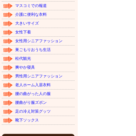
マスコミでの報道
介護に便利な衣料
大きいサイズ
女性下着
女性用シニアファッション
巣ごもりおうち生活
松代観光
爽やか寝具
男性用シニアファッション
老人ホーム入居衣料
腰の曲がった人の服
腰曲がり服ズボン
足の冷え対策グッツ
靴下ソックス