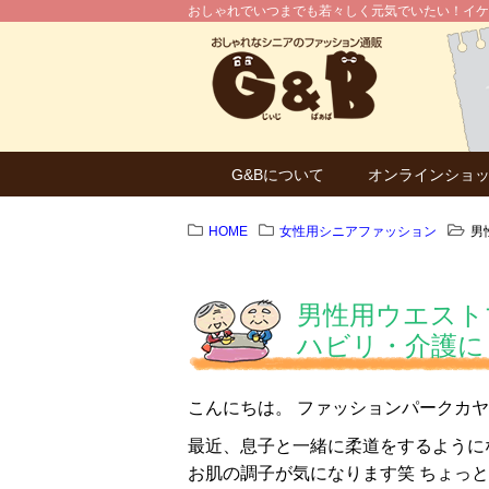
おしゃれでいつまでも若々しく元気でいたい！イケ
G&Bについて
オンラインショ
HOME
女性用シニアファッション
男
男性用ウエスト
ハビリ・介護に
こんにちは。 ファッションパークカヤ
最近、息子と一緒に柔道をするように
お肌の調子が気になります笑 ちょっ