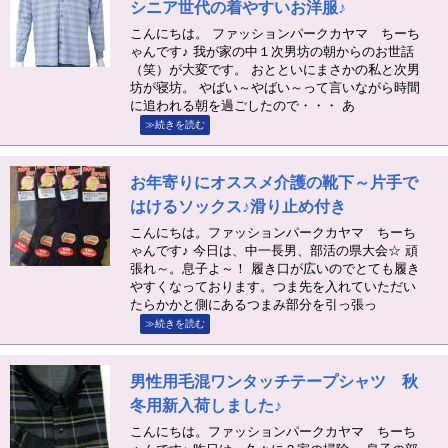
シニア世代の着やすいお洋服♪
こんにちは。 ファッションパークカヤマ ちーち
ゃんです♪ 我が家の中１次男坊の朝からのお世話
（笑）が大変です。 おとといにまさかの私と次男
坊が寝坊。 やばい～やばい～って言いながら時間
に追われる朝を過ごしたので・・・ あ
≫続きを読む
お年寄りにオススメ介護の靴下～片手で
はけるソックス♪滑り止め付き
こんにちは。ファッションパークカヤマ ちーち
ゃんです♪ 今日は、中一長男、部活の県大会☆ 頑
張れ～。息子よ～！ 履き口が広いのでとても履き
やすくなっております。つま先を入れていただい
たらかかと側にあるつまみ部分を引っ張っ
≫続きを読む
男性用毛混ワンタッチテープシャツ 秋
冬用新入荷しました♪
こんにちは。ファッションパークカヤマ ちーち