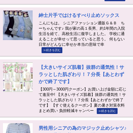
紳士片手ではけるすべり止めソックス
こんにちは。 シニアファッション通販Ｇ＆Ｂ ち
ーちゃんです♪ 我が家の高１長男、約1年間の入院
生活を経て、高校生活に復学しました。 学校に通
えることが幸せって思っていると思う。 何もない
日常がどんなに幸せか本当の意味で幸
≫続きを読む
【大きいサイズ肌着】抜群の通気性！サ
ラッとした肌ざわり！７分長【あとわず
かで終了です】
【300円～3000円クーポン】お買い上げ金額に応じ
て進呈中! 【大きいサイズ肌着】抜群の通気性！サ
ラッとした肌ざわり！７分長【あとわずかで終了
です】 【すぐ使えるクーポン】夏の暑さ対策衣料
まとめ買い 負担軽減キャンペー
≫続きを読む
男性用シニアの為のマジック止めシャツ♪