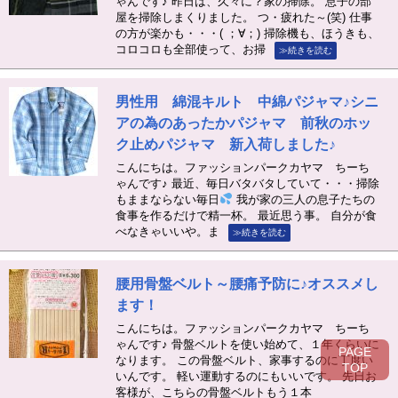
ゃんです♪ 昨日は、久々に？家の掃除。 息子の部
屋を掃除しまくりました。 つ・疲れた～(笑) 仕事
の方が楽かも・・・( ；∀；) 掃除機も、ほうきも、
コロコロも全部使って、お掃
≫続きを読む
男性用 綿混キルト 中綿パジャマ♪シニ
アの為のあったかパジャマ 前秋のホッ
ク止めパジャマ 新入荷しました♪
こんにちは。ファッションパークカヤマ ちーち
ゃんです♪ 最近、毎日バタバタしていて・・・掃除
もままならない毎日
我が家の三人の息子たちの
食事を作るだけで精一杯。 最近思う事。 自分が食
べなきゃいいや。ま
≫続きを読む
腰用骨盤ベルト～腰痛予防に♪オススメし
ます！
こんにちは。ファッションパークカヤマ ちーち
ゃんです♪ 骨盤ベルトを使い始めて、１年くらいに
PAGE
なります。 この骨盤ベルト、家事するのに丁度い
TOP
いんです。 軽い運動するのにもいいです。 先日お
客様が、こちらの骨盤ベルトもう１本