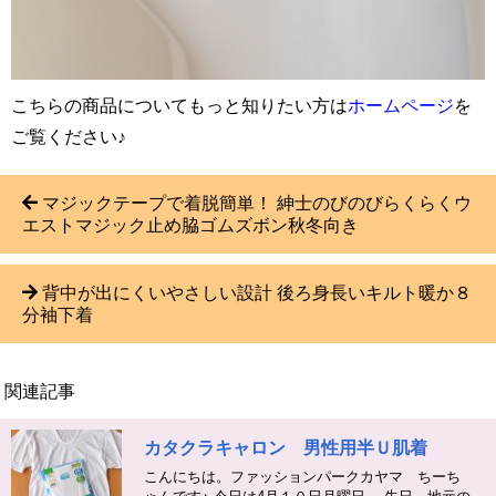
こちらの商品についてもっと知りたい方は
ホームページ
を
ご覧ください♪
マジックテープで着脱簡単！ 紳士のびのびらくらくウ
エストマジック止め脇ゴムズボン秋冬向き
背中が出にくいやさしい設計 後ろ身長いキルト暖か８
分袖下着
関連記事
カタクラキャロン 男性用半Ｕ肌着
こんにちは。ファッションパークカヤマ ちーち