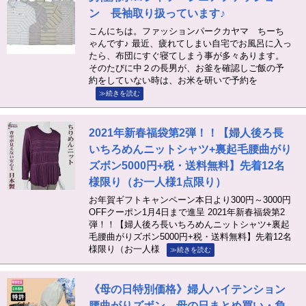
ン 長袖取り扱っています♪
こんにちは。ファッションパークカヤマ ちーち
ゃんです♪ 最近、疲れてしまい自宅でお風呂に入っ
たら、布団にすぐ寝てしまう事が多々あります。
そのたびに中２の長男が、お釜を確認しご飯の予
約をしていない時は、お米を研いで予約を
≫続きを読む
2021年新春福袋第2弾！！【婦人後ろ長
いちろめんニットシャツ+裏起毛腰曲がり
ズボン5000円+税・送料無料】先着12名
様限り（お一人様1点限り）
お年賀ギフトキャンペーン本日より300円～3000円
OFFクーポン1月4日まで進呈 2021年新春福袋第2
弾！！【婦人後ろ長いちろめんニットシャツ+裏起
毛腰曲がりズボン5000円+税・送料無料】先着12名
様限り（お一人様
≫続きを読む
《母の日特別価格》婦人ハイテンション
腰曲がりズボン、母の日まとめ買い・負