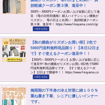
担軽減クーポン第３弾、進呈中！
300円～3000円クーポンお買い上げ金額に応じて進
呈 《母の日特別価格》婦人ハイテンション腰曲が
りズボン、 母の日まとめ買い・負担軽減クーポン
第３弾、進呈中！ https://www.f-kayama.com/c/gr
≫続きを読む
【秋の腰曲がりズボンお買い得】2色で
5980円送料無料現品限り！【本日12日ま
で】すぐ使えるクーポン進呈中！！
【300円～3000円クーポン】お買い上げ金額に応じ
て進呈中! 秋の腰曲がりズボンお買い得2色で5980
円送料無料現品限りです。 【すぐ使えるクーポ
ン】12日まで開催中！！ https://www.f-kayama.co
≫続きを読む
梅雨期の下半身の冷え対策に綿１００％
重ね履き下着、シニアに優しいインナー
です。