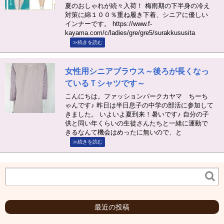
夏のおしゃれが続々入荷！ 梅雨期の下半身の冷え
対策に綿１００％重ね履き下着、シニアに優しい
インナーです。 https://www.f-
kayama.com/c/ladies/gre/gre5/surakkususita
≫続きを読む
女性用シニアブラウス～後ろが長くなっ
ているＴシャツです～
こんにちは。ファッションパークカヤマ ちーち
ゃんです♪ 昨日は半日息子の中学の部活に参加して
きました。 いよいよ夏到来！暑いです♪ 自分の子
供と同い年くらいの生徒さんたちと一緒に運動で
きるなんて機会はめったに無いので、と
≫続きを読む
最近の投稿