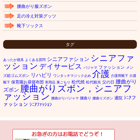
腰曲がり服ズボン
足の冷え対策グッツ
靴下ソックス
タグ
シニアファ
シニアファション
あったか寝具
よくある質問
ッション
デイサービス
ファッション
メン
パジャマ
介護
リハビリ
ズ総ゴムズボン
ワンタッチマジック止め
介護用靴下
介護
腰曲がり
松代焼
保育園お昼寝布団
父の日
松代観光
靴下
実用品
巣ごもり
腰曲がりズボン，シニアフ
ズボン
ァッション
ｼﾆｱフ
通院
腰曲り
腰曲がりパジャマ
腰曲りズボン
ァッション
ｼﾆｱﾌｧｯｼｮﾝ