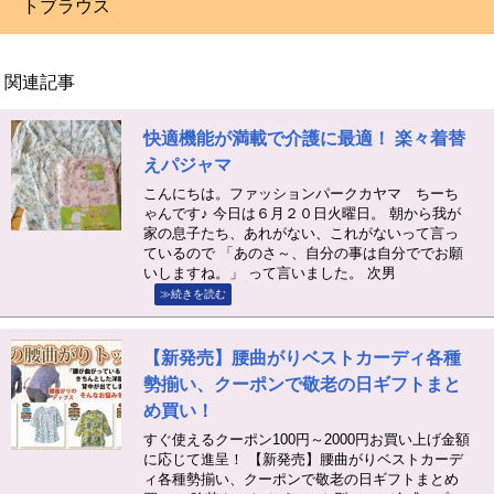
トブラウス
関連記事
快適機能が満載で介護に最適！ 楽々着替
えパジャマ
こんにちは。ファッションパークカヤマ ちーち
ゃんです♪ 今日は６月２０日火曜日。 朝から我が
家の息子たち、あれがない、これがないって言っ
ているので 「あのさ～、自分の事は自分ででお願
いしますね。」 って言いました。 次男
≫続きを読む
【新発売】腰曲がりベストカーディ各種
勢揃い、クーポンで敬老の日ギフトまと
め買い！
すぐ使えるクーポン100円～2000円お買い上げ金額
に応じて進呈！ 【新発売】腰曲がりベストカーデ
ィ各種勢揃い、クーポンで敬老の日ギフトまとめ