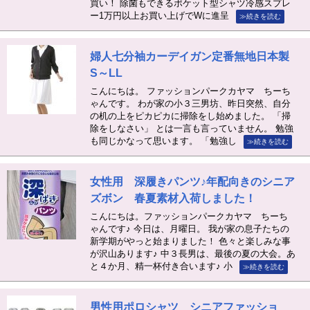
買い！ 除菌もできるポケット型シャツ冷感スプレ
ー1万円以上お買い上げでWに進呈
≫続きを読む
婦人七分袖カーデイガン定番無地日本製
S～LL
こんにちは。 ファッションパークカヤマ ちーち
ゃんです。 わが家の小３三男坊、昨日突然、自分
の机の上をピカピカに掃除をし始めました。 「掃
除をしなさい」 とは一言も言っていません。 勉強
も同じかなって思います。 「勉強し
≫続きを読む
女性用 深履きパンツ♪年配向きのシニア
ズボン 春夏素材入荷しました！
こんにちは。ファッションパークカヤマ ちーち
ゃんです♪ 今日は、月曜日。 我が家の息子たちの
新学期がやっと始まりました！ 色々と楽しみな事
が沢山あります♪ 中３長男は、最後の夏の大会。あ
と４か月、精一杯付き合います♪ 小
≫続きを読む
男性用ポロシャツ シニアファッショ