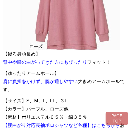
【後ろ身頃長め】
背中や腰の曲がってきた方にもぴったり
フィット！
【ゆったりアームホール】
肩に負担をかけず、腕が通しやすい
大きめアームホールで
す。
【サイズ】S、M、L、LL、３L
【カラー】パープル、ローズ他
PAGE
【素材】ポリエステル６５％・綿３５％
TOP
【腰曲がり対応長袖ポロシャツなど各種】はこちらから
お