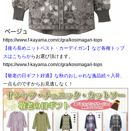
https://www.f-kayama.com/c/gra/kosimagari-tops
【後ろ長めニットベスト・カーデイガン】など各種トップ
スはこちらか
らお選び頂けます。
https://www.f-kayama.com/c/gra/kosimagari-tops
【敬老の日ギフト好適】な秋のおしゃれな逸品続々入荷
、
一点ものですからお見逃しなく！