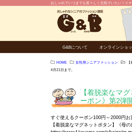
おしゃれでいつまでも若々しく元気でいたい！イケ
G&Bについて
オンラインショ
HOME
女性用シニアファッション
【
4月21日まで。
【着脱楽なマグ
ーポン》第2弾
すぐ使えるクーポン100円～2000円
【着脱楽なマグネットボタン】《母の