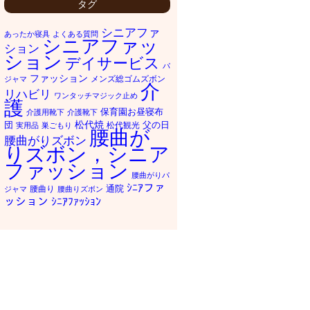
タグ
シニアファ
あったか寝具
よくある質問
シニアファッ
ション
ション
デイサービス
パ
ファッション
メンズ総ゴムズボン
ジャマ
介
リハビリ
ワンタッチマジック止め
護
保育園お昼寝布
介護用靴下
介護靴下
松代焼
団
父の日
松代観光
実用品
巣ごもり
腰曲が
腰曲がりズボン
りズボン，シニア
ファッション
腰曲がりパ
ｼﾆｱファ
通院
腰曲り
ジャマ
腰曲りズボン
ッション
ｼﾆｱﾌｧｯｼｮﾝ