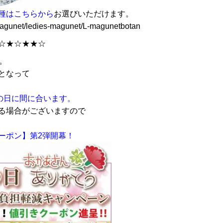
種はこちらから
お選びいただけます。
magunet/ledies-magunet/L-magunetbotan
☆★☆★★☆
。
となって
の日に間に合います。
る場合がございますので
ーポン】第2弾開幕！