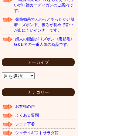
いポロ襟カーディガンのご案内で
す。
発熱効果でふわっとあったかい肌
着・ズボン下、後ろが長めで背中
が出にくいインナーです。
婦人の腰曲がりズボン《裏起毛》
G＆B冬の一番人気の商品です。
アーカイブ
ア
ー
カ
イ
カテゴリー
ブ
お客様の声
よくある質問
シニア下着
シャデイギフトサラダ館