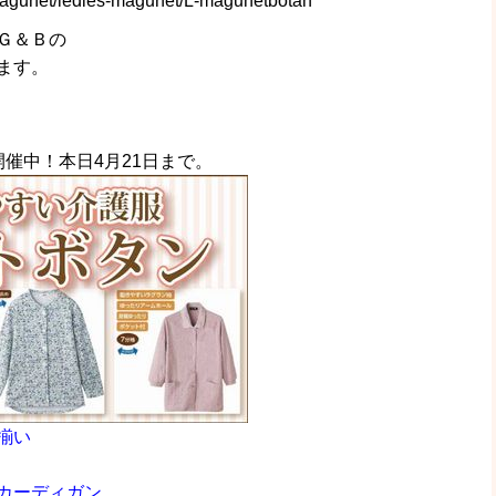
magunet/ledies-magunet/L-magunetbotan
Ｇ＆Ｂの
ます。
催中！本日4月21日まで。
揃い
カーディガン