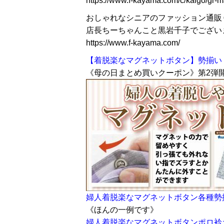
https://www.f-kayama.com/c/kaigo/gr-
おしゃれなシニアのファッション通販
店長ちーちゃんこと黒岩千子でござい
https://www.f-kayama.com/
【着脱楽なマグネットボタン】勢揃い
《母の日まとめ買いクーポン》第2弾開
婦人着脱楽なマグネットボタン各種勢
《ほんの一例です》
婦人着脱楽なマグネットボタンポロ衿