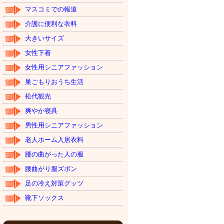
マスコミでの報道
介護に便利な衣料
大きいサイズ
女性下着
女性用シニアファッション
巣ごもりおうち生活
松代観光
爽やか寝具
男性用シニアファッション
老人ホーム入居衣料
腰の曲がった人の服
腰曲がり服ズボン
足の冷え対策グッツ
靴下ソックス