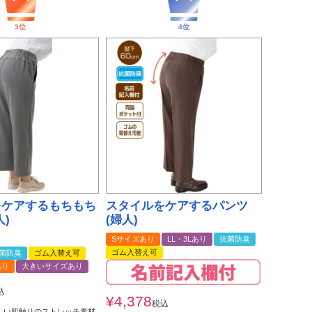
をケアするもちもち
スタイルをケアするパンツ
人)
(婦人)
Sサイズあり
LL・3Lあり
抗菌防臭
ゴム入替え可
菌防臭
ゴム入替え可
あり
大きいサイズあり
込
¥
4,378
税込
しい肌触りのストレッチ素材