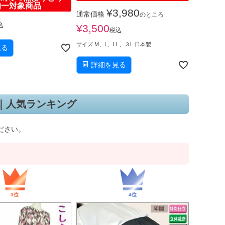
円均一対象商品
¥
3,980
通常価格
のところ
込
¥
3,500
税込
サイズ M、L、LL、３L 日本製
見る
詳細を見る
｜人気ランキング
ださい。