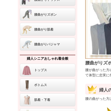
腰曲がりズボン
腰曲がり肌着
腰曲がりパジャマ
婦人シニアおしゃれ着全般
腰曲がりズ
腰が曲がった方
トップス
て体型に忠実に
ボトムス
婦人
腰の曲がった方
肌着・下着