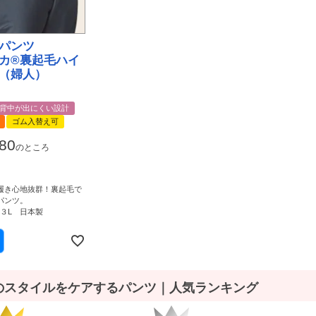
パンツ
カ®裏起毛ハイ
（婦人）
背中が出にくい設計
ゴム入替え可
980
のところ
履き心地抜群！裏起毛で
パンツ。
、３L 日本製
のスタイルをケアするパンツ｜人気ランキング