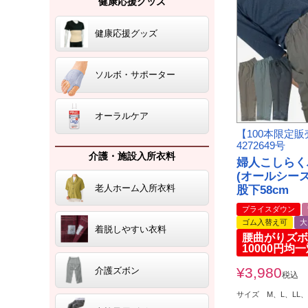
健康応援グッズ
健康応援グッズ
ソルボ・サポーター
オーラルケア
【100本限定
4272649号
介護・施設入所衣料
婦人こしらく
(オールシーズ
老人ホーム入所衣料
股下58cm
プライスダウン
ゴム入替え可
大
着脱しやすい衣料
腰曲がりズボ
10000円均
¥
3,980
介護ズボン
税込
サイズ M、L、LL