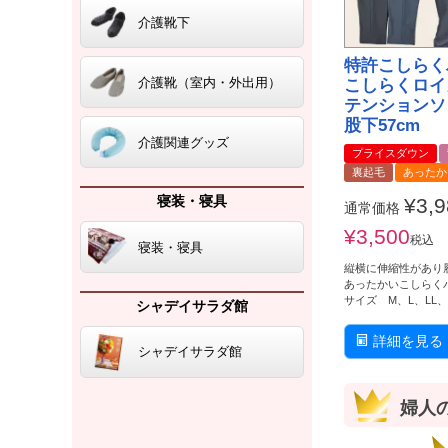
介護靴下
特許こしらく
介護靴（室内・外出用）
こしらくロイ
テンションソ
股下57cm
介護関連グッズ
プライスダウン
裏起毛
あったか
寝装・寝具
¥
3,
通常価格
¥
3,500
税込
寝装・寝具
縦横に伸縮性があり
あったかいこしらく
サイズ M、L、LL
シャデイサラダ館
詳細を見る
シャデイサラダ館
婦人