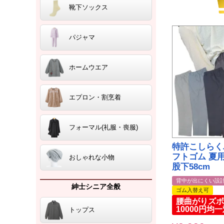
靴下ソックス
パジャマ
ホームウエア
エプロン・割烹着
フォーマル(礼服・喪服)
特許こしらく
フトゴム 夏用
おしゃれな小物
股下58cm
背中が出にくい設
紳士シニア全般
ゴム入替え可
腰曲がりズボ
10000円均
トップス