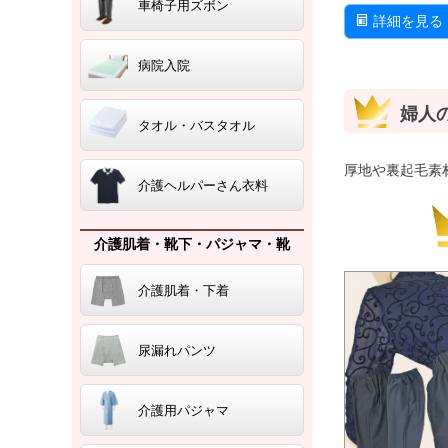
車椅子用ズボン
詳細を見る
病院入院
婦人
タオル・バスタオル
厚地や裏起毛素
介護ヘルパーさん衣料
介護肌着・靴下・パジャマ・靴
介護肌着・下着
尿漏れパンツ
介護用パジャマ