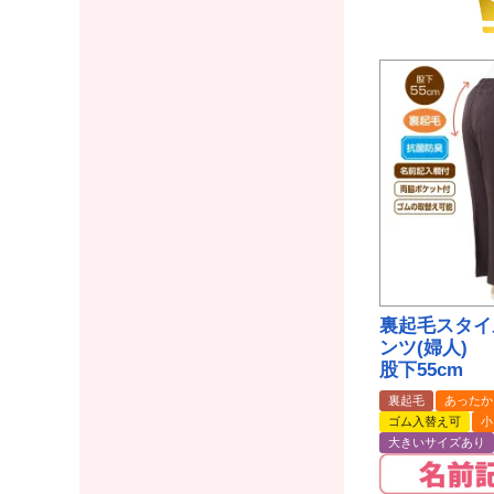
裏起毛スタイ
ンツ(婦人)
股下55cm
裏起毛
あったか
ゴム入替え可
小
大きいサイズあり