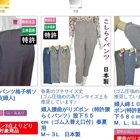
パンツ格子柄ソ
春夏のプチサイズ丈
(ゴム圧強
(ゴム圧強めの為ワンサイズ上を
推奨してい
(婦人)
推奨しています）
婦人綿１
婦人腰曲がりズボン（特許腰
ボン(特許
計
LL・3Lあり
らくパンツ）股下５５
下５８ｃ
cm（ゴム入替え口付）春夏
M、L、LL
ン3点よりどり
用
一対象商品
背中が出にく
M～３L 日本製
腰曲がり