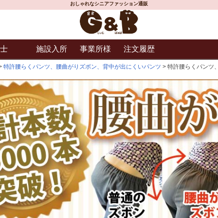
おしゃれなシニアファッション通販
士
施設入所
事業所様
注文履歴
特許腰らくパンツ、腰曲がりズボン、背中が出にくいパンツ
特許腰らくパンツ