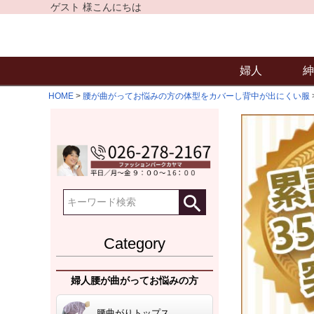
ゲスト 様こんにちは
婦人
紳
HOME
腰が曲がってお悩みの方の体型をカバーし背中が出にくい服
Category
婦人腰が曲がってお悩みの方
腰曲がりトップス