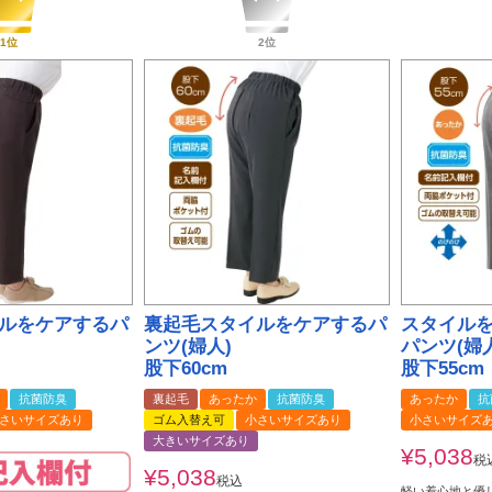
ルをケアするパ
裏起毛スタイルをケアするパ
スタイル
ンツ(婦人)
パンツ(婦
股下60cm
股下55cm
抗菌防臭
裏起毛
あったか
抗菌防臭
あったか
抗
さいサイズあり
ゴム入替え可
小さいサイズあり
小さいサイズ
大きいサイズあり
¥
5,038
税
¥
5,038
税込
軽い着心地と優