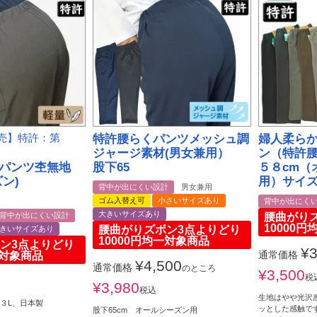
販売】特許：第
特許腰らくパンツメッシュ調
婦人柔ら
ジャージ素材(男女兼用）
ン（特許
パンツ杢無地
股下65
５８cm（
ン)
用）サイズ
背中が出にくい設計
男女兼用
ゴム入替え可
小さいサイズあり
背中が出にく
大きいサイズあり
腰曲がり
背中が出にくい設計
10000
腰曲がりズボン3点よりどり
きいサイズあり
10000円均一対象商品
ン3点よりどり
¥
3
一対象商品
通常価格
¥
4,500
通常価格
のところ
¥
3,500
税
¥
3,980
税込
生地はやや光沢
、３L、日本製
ッとした感触で
股下65cm オールシーズン用