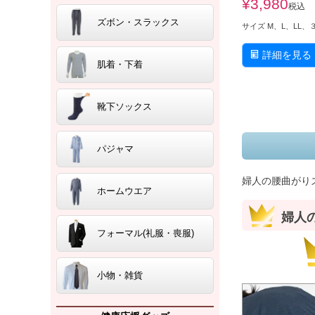
¥
3,980
税込
ズボン・スラックス
サイズ M、L、LL、
詳細を見る
肌着・下着
靴下ソックス
パジャマ
婦人の腰曲がり
ホームウエア
婦人
フォーマル(礼服・喪服)
小物・雑貨