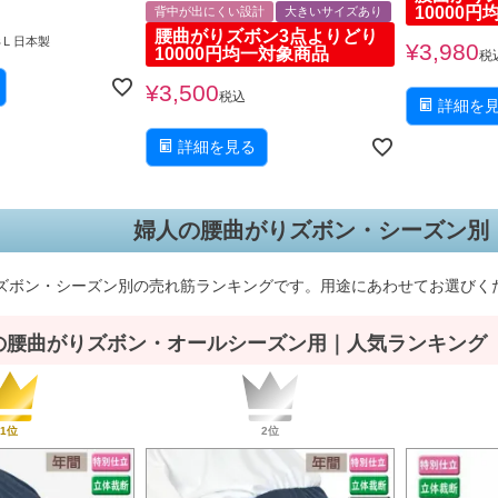
10000
背中が出にくい設計
大きいサイズあり
腰曲がりズボン3点よりどり
３L 日本製
¥
3,980
10000円均一対象商品
税
¥
3,500
税込
詳細を
詳細を見る
婦人の腰曲がりズボン・シーズン別
ズボン・シーズン別の売れ筋ランキングです。用途にあわせてお選びく
の腰曲がりズボン・オールシーズン用｜人気ランキング