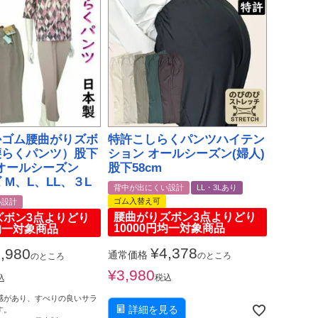
かゴム腰曲がりズボ
特許こしらくパンツハイテン
腰らくパンツ）股下
ション オールシーズン(婦人)
オールシーズン
股下58cm
 M、L、LL、３L
背中が出にくい設計
LL・3Lあり
ゴム入替え可
い設計
腰曲がりズボン3点よりどり
ズボン3点よりどり
10000円均一対象商品
円均一対象商品
¥
4,378
,980
通常価格
のところ
のところ
¥
3,980
税込
込
感があり、すべりの良いサラ
詳細を見る
す。