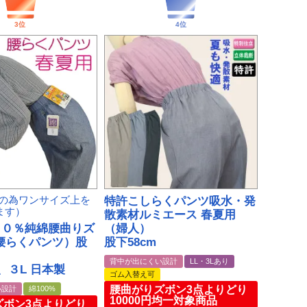
めの為ワンサイズ上を
特許こしらくパンツ吸水・発
ます）
散素材ルミエース 春夏用
００％純綿腰曲りズ
（婦人）
腰らくパンツ）股
股下58cm
ｍ
背中が出にくい設計
LL・3Lあり
、３L 日本製
ゴム入替え可
腰曲がりズボン3点よりどり
い設計
綿100%
10000円均一対象商品
ズボン3点よりどり